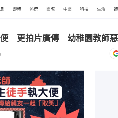
息
即時
熱榜
國際
中國
科技
生活
體
便 更拍片廣傳 幼稚園教師惡
4