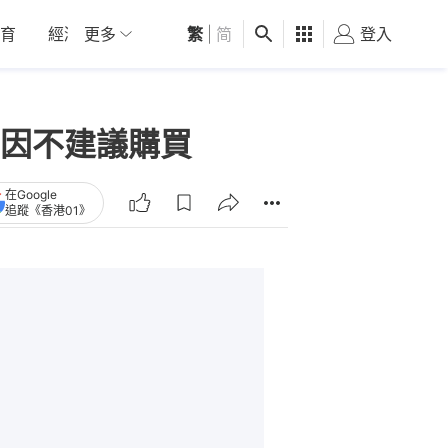
育
經濟
更多
01深圳
繁
觀點
|
简
健康
好食玩飛
登入
女
因不建議購買
在Google
追蹤《香港01》