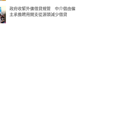
政府收緊外傭借貸規管 中介倡由僱
主承擔聘用開支從源頭減少借貸