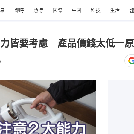
息
即時
熱榜
國際
中國
科技
生活
體
力皆要考慮 產品價錢太低一原
8