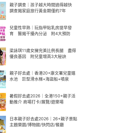
親子調查｜孩子越大時間過得越快
調查揭家庭旅行黃金期僅約7年
兒童性早熟｜玩指甲貼乳房提早發
育 醫揭干擾內分泌 附4大預防
梁詠琪11歲女擁完美比例長腿 盡得
優良基因 附兒童增高3大秘訣
親子好去處｜香港20+康文署兒童嬉
水池 巨型滑水梯+海盜船+噴泉
暑假好去處2026｜全港150+親子活
動推介 商場打卡/展覽/遊樂場
日本親子好去處2026｜26+親子景點
主題樂園/博物館/快閃店/餐廳