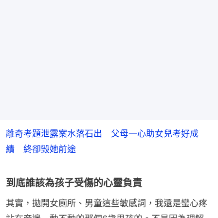
離奇考題泄露案水落石出 父母一心助女兒考好成
績 終卻毁她前途
到底誰該為孩子受傷的心靈負責
其實，拋開女廁所、男童這些敏感詞，我還是蠻心疼