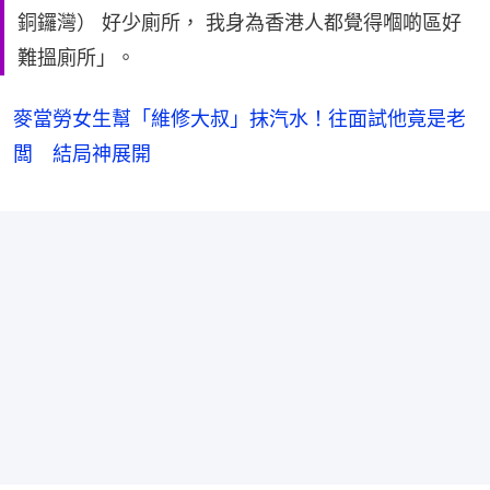
銅鑼灣） 好少廁所， 我身為香港人都覺得嗰啲區好
難搵廁所」。
麥當勞女生幫「維修大叔」抹汽水！往面試他竟是老
闆 結局神展開