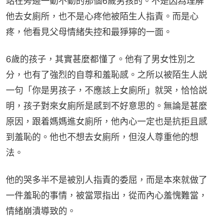
站在旁邊一動不動的那個6歲男孩的。不是因為理解
他去女廁所，也不是心疼他被陌生人指責。而是心
疼，他看見父母情緒失控和最猙獰的一面。
6歲的孩子，其實甚麼都懂了。他有了男女性別之
分，也有了強烈的自尊和羞恥感。之所以被陌生人説
一句「你是男孩子，不應該上女廁所」就哭，恰恰説
明，孩子對來女廁所是感到不好意思的。無論是甚麼
原因，跟着媽媽進女廁所，他內心一定也是抗拒且感
到羞恥的。他也不想去女廁所，但沒人尊重他的想
法。
他的哭多半不是被別人指責的委屈，而是本來就做了
一件羞恥的事情，被當眾指出，從而內心羞愧難當，
情緒崩潰導致的。