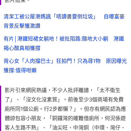
影片結束。
清潔工被公屋港媽諷「唔讀書要倒垃圾」 自曝富豪
背景反擊獲激讚
有片│港鐵短裙女躺地！被批阻路:隨地大小躺 港鐵
揭心酸真相獲撐
背心女「人肉擋巴士」狂拍門！只為尋1物 原因曝光
獲撐:值得咁癲
影片引來網民熱議，不少人批評離譜，「太不衞生
了」、「沒文化沒素質」。前後至少3個商場有免費
廁所同1個公廁。行2步都懶？」。但亦有網民認為應
體諒包容小朋友，「銅鑼灣的確難借廁所，何況係遊
客人生路不熟」、「油尖旺、中灣銅（中環、灣仔、