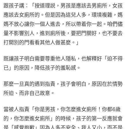
跟孩子講：「按道理説，男孩是應該去男廁所，女孩
應該去女廁所的。但是因為這兒人多，環境複雜，媽
媽不放心讓你一個人進去，所以帶着你一起。咱們儘
量不影響別人，進到廁所後，要把門關好，也不要去
打開別的門看看其他人做甚麼。」
既讓孩子明白需要尊重他人隱私，也解釋好「迫不得
已」的原因，降低孩子的羞恥感。
那麼一旦真的遇到指責，孩子會明白，原因在於情勢
所迫、而非自己故意。
當被人指責「你是男孩，你怎麼進女廁所！你都6歲
的，你怎麼進女廁所」的時候，孩子的第一反應就會
是「感覺抱歉」因為人多不安全、我人又小，而不是