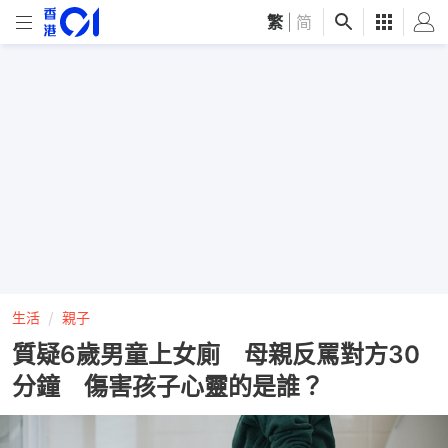
繁
|
简
生活
親子
質疑6歲男童上女廁 母親反罵對方30
分鐘 傷害孩子心靈的是誰？