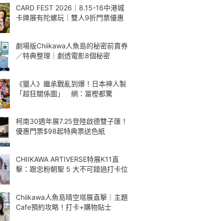
CARD FEST 2026｜8.15-16中港城
卡牌展有陀螺玩｜雙人9折門票優惠
劇場版Chiikawa人魚島的秘密前賣券
／特典整理｜劇透電影8個秘密
《獵人》繼承戰亂到爆！日本神人製
「超狂關係圖」 網：冨樫都驚
柯南30週年展7.25登陸啟德雙子匯！
優惠門票$98起特典票送色紙
CHIIKAWA ARTIVERSE特展K11直
擊：跟忠粉朝聖 5 大不可錯過打卡位
Chiikawa人魚島晴空塔展直擊｜主題
Cafe預約攻略！打卡+購物貼士