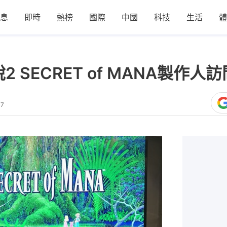
息
即時
熱榜
國際
中國
科技
生活
體
說2 SECRET of MANA製
47