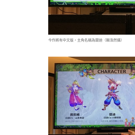
今作將有中文版，主角名稱為蘭迪（賴浩然攝）