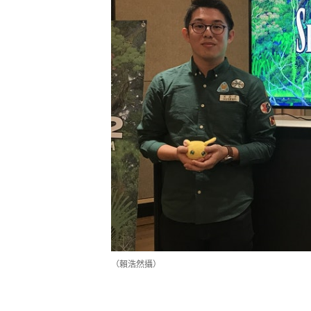
（賴浩然攝）