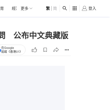
育
經濟
更多
01深圳
繁
觀點
|
简
健康
好食玩飛
登入
女
作人訪問 公布中文典藏版
在Google
追蹤《香港01》