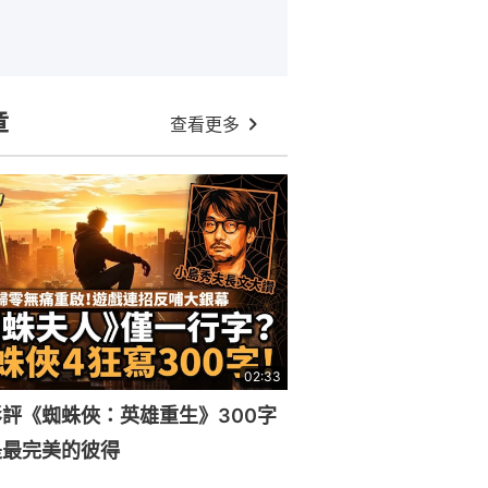
章
查看更多
02:33
評《蜘蛛俠：英雄重生》300字
是最完美的彼得