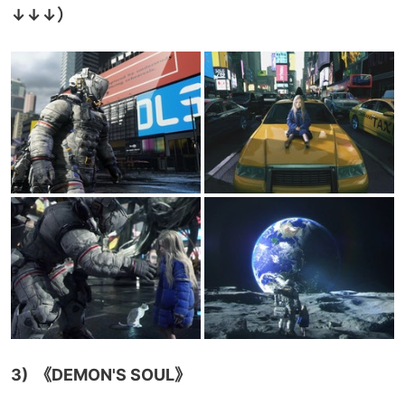
↓↓↓）
3)  《DEMON'S SOUL》