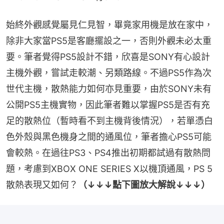
始終外觀感覺屬見仁見智，畢竟家用機是放在家中，
除非大家當PS5是客廳擺設之一，否則外觀未必太重
要。筆者覺得PS5設計不錯，欣喜是SONY有心設計
主機外觀，嘗試走較潮、另類路線。不過PS5作為次
世代主機，散熱能力如何亦見重要，由於SONY未有
公開PS5主機實物，因此筆者難以掌握PS5是否有充
足的散熱位（暫時看不到主機背後情況），若單憑白
色外殼與黑色機身之間的通風位，筆者擔心PS5可能
會較熱。在過往PS3、PS4推出初期都試過有散熱問
題，考慮到XBOX ONE SERIES X以機頂通風，PS 5
散熱表現又如何？
（↓↓↓點下圖放大解說↓↓↓）