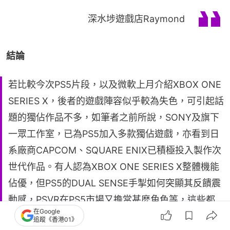
深水埗遊戲店Raymond
結論
若比較今次PS5片段，以及微軟上月介紹XBOX ONE
SERIES X，後者的遊戲陣容似乎較為失色，可引起話
題的獨佔作品不多，如筆者之前所說，SONY及旗下
一眾工作室，已為PS5加入多款獨佔遊戲，亦看到日
系廠商CAPCOM、SQUARE ENIX已積極投入製作次
世代作品。有人認為XBOX ONE SERIES X整體機能
佔優，但PS5的DUAL SENSE手掣如何突顯其反饋震
動感，PSVR在PS5市場又擔當甚麼角色等，這些都
在Google
有機會令PS5在表現上「反勝」XBOX陣營，更莫論
追蹤《香港01》