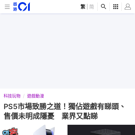
繁
|
简
科技玩物
遊戲動漫
PS5市場致勝之道！獨佔遊戲有睇頭、
售價未明成隱憂 業界又點睇