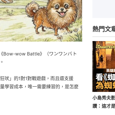
熱門文
Bow-wow Battle》（ワンワンバト
。
狂吠」的1對1對戰遊戲，而且還支援
費大量學習成本，唯一需要練習的，是怎麼
小島秀夫影
讚：這才