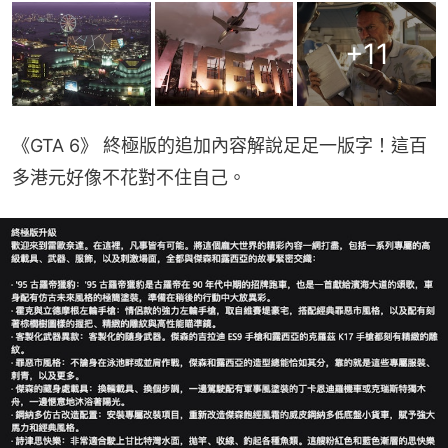
+
11
《GTA 6》 終極版的追加內容解說足足一版字！這百
多港元好像不花對不住自己。