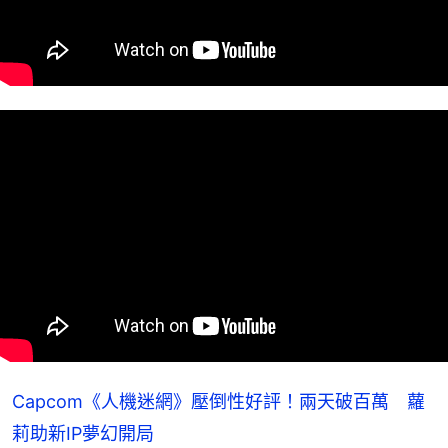
Capcom《人機迷網》壓倒性好評！兩天破百萬 蘿
莉助新IP夢幻開局