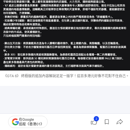
《GTA 6》 終極版的追加內容解說足足一版字！這百多港元好像不花對不住自己。
2
在Google
追蹤《香港01》