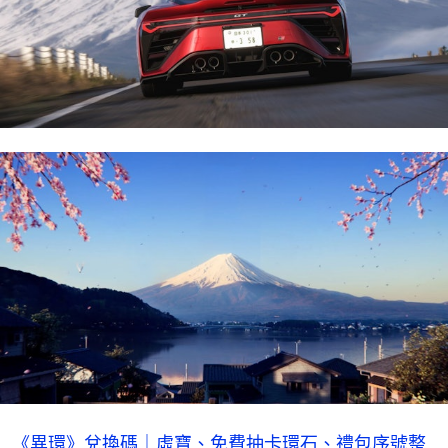
《異環》兌換碼｜虛寶、免費抽卡環石、禮包序號整