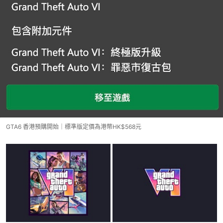
GTA6 香港預購開始｜標準版定價為港幣HK$568元