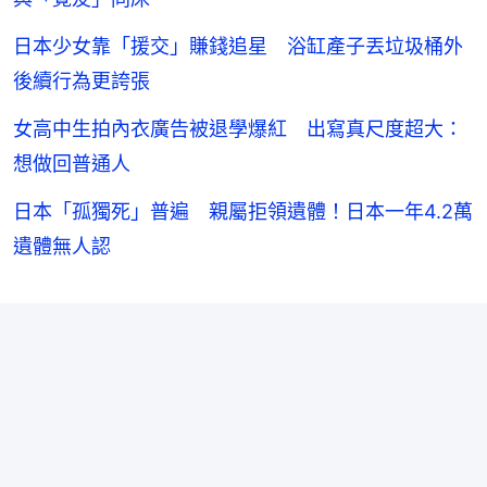
日本少女靠「援交」賺錢追星 浴缸產子丟垃圾桶外
後續行為更誇張
女高中生拍內衣廣告被退學爆紅 出寫真尺度超大：
想做回普通人
日本「孤獨死」普遍 親屬拒領遺體！日本一年4.2萬
遺體無人認