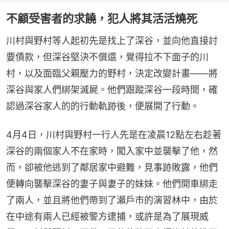
不顧受害者的求饒，犯人將其活活燒死
川村與野村等人起初先是找上了深谷，並向他直接討
要債款，但深谷堅決不償還，覺得拉不下面子的川
村，以及面臨父親壓力的野村，決定改變計畫——將
深谷與家人們綁架滅屍。他們跟蹤深谷一段時間，確
認過深谷家人的的行動軌跡後，便展開了行動。
4月4日，川村與野村一行人先是在凌晨12點左右趁著
深谷的兩個家人不在家時，闖入家中並襲擊了他，然
而，卻被他逃到了鄰居家中避難，見事跡敗露，他們
便轉向襲擊深谷的妻子與妻子的妹妹。他們開車綁走
了兩人，並且將他們帶到了瀨戶市的演習林中，由於
在中途有兩人已經被警方逮捕，或許是為了展現威