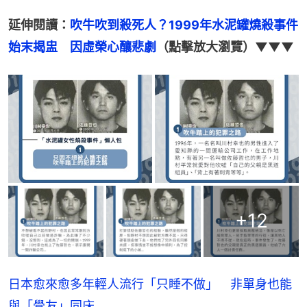
延伸閱讀：
吹牛吹到殺死人？1999年水泥罐燒殺事件
始末揭盅　因虛榮心釀悲劇
（點擊放大瀏覽）▼▼▼
+
12
日本愈來愈多年輕人流行「只睡不做」 非單身也能
與「覺友」同床