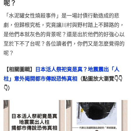
呢？
「水泥罐女性燒殺事件」是一場討債行動造成的悲
劇，但歸根究柢，究竟讓川村與野村踏上不歸路的，
是他們本就灰色的背景呢？還是出於他們的好強心以
至於下不了台呢？各位讀者們，你們又是怎麼覺得的
呢？
【相關圖輯】
日本活人祭祀竟是真？地震震出「人
柱」意外揭開都市傳說恐怖真相
（點圖放大瀏覽👇👇
👇）