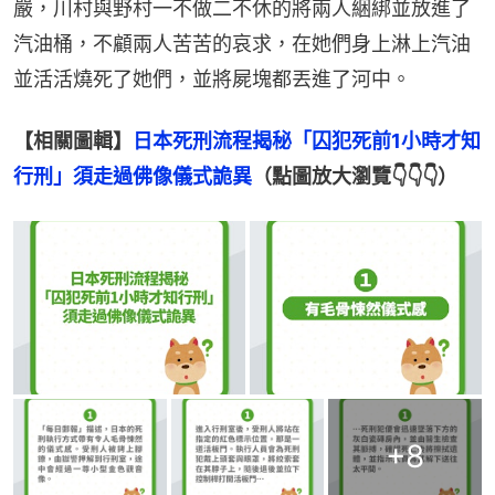
嚴，川村與野村一不做二不休的將兩人綑綁並放進了
汽油桶，不顧兩人苦苦的哀求，在她們身上淋上汽油
並活活燒死了她們，並將屍塊都丟進了河中。
【相關圖輯】
日本死刑流程揭秘「囚犯死前1小時才知
行刑」須走過佛像儀式詭異
（點圖放大瀏覽👇👇👇）
+
8