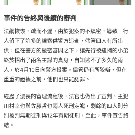
事件的告終與後續的審判
法網恢恢，疏而不漏，由於犯案的不縝密，導致一行
人留下了許多的線索供警方追查，儘管四人有所串
供，但在警方的嚴密審問之下，讓先行被逮捕的小弟
終於招出了兩名主謀的真身，自知逃不了多久的兩
人，於4月10日向警方投案。儘管仍有所狡辯，但在
重重的證據之前，他們也只能認罪。
經歷了漫長的審理流程後，法官也做出了宣判，主犯
川村幸也與佐藤哲也兩人死刑定讞，剩餘的四人則分
別被判無期徒刑與12年有期徒刑，至此，事件宣告終
結。