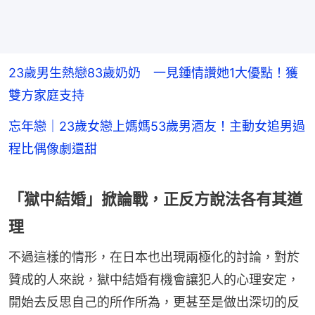
23歲男生熱戀83歲奶奶 一見鍾情讚她1大優點！獲
雙方家庭支持
忘年戀｜23歲女戀上媽媽53歲男酒友！主動女追男過
程比偶像劇還甜
「獄中結婚」掀論戰，正反方說法各有其道
理
不過這樣的情形，在日本也出現兩極化的討論，對於
贊成的人來說，獄中結婚有機會讓犯人的心理安定，
開始去反思自己的所作所為，更甚至是做出深切的反