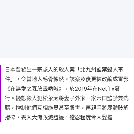
日本曾發生一宗駭人的殺人案「北九州監禁殺人事
件」，令當地人毛骨悚然。該案及後更被改編成電影
《在無愛之森放聲吶喊》，於2019年在Netflix發
行。變態殺人犯松永太將妻子外家一家六口監禁兼洗
腦，控制他們互相施暴甚至殺害，再親手將屍體肢解
攪碎，丟入大海毀滅證據，殘忍程度令人髮指......