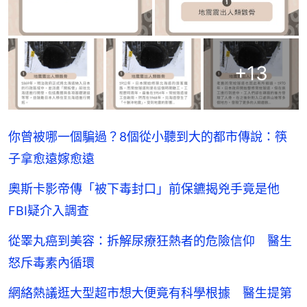
+
13
你曾被哪一個騙過？8個從小聽到大的都市傳說：筷
子拿愈遠嫁愈遠
奧斯卡影帝傳「被下毒封口」前保鑣揭兇手竟是他
FBI疑介入調查
從睪丸癌到美容：拆解尿療狂熱者的危險信仰 醫生
怒斥毒素內循環
網絡熱議逛大型超市想大便竟有科學根據 醫生提第