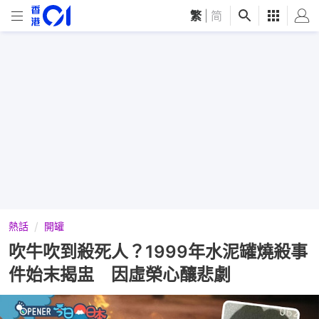
繁
|
简
熱話
開罐
吹牛吹到殺死人？1999年水泥罐燒殺事
件始末揭盅 因虛榮心釀悲劇