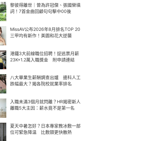
黎彼得離世｜曾為許冠傑、張國榮填
詞！7首金曲回顧句句擊中00後
MissAV公布2026年8月排名TOP 20
三甲均有新作！美園和花大逆襲
港鐵3大前線職位招聘！捉逃票月薪
23K+1.2萬入職獎金 附申請連結
八大畢業生薪酬調查出爐 邊科人工
跌幅最大？揭各院校就業率排名
入職未滿3個月就閃離？HR揭密新人
離職5大主因：薪水竟不是第一名
夏天中暑怎好？日本專家教冰敷一部
位可緊急降温 比敷頸更快散熱