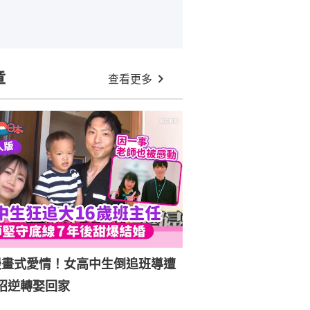
章
查看更多
漫畫式愛情！女高中生倒追班導遭
招逆轉娶回家