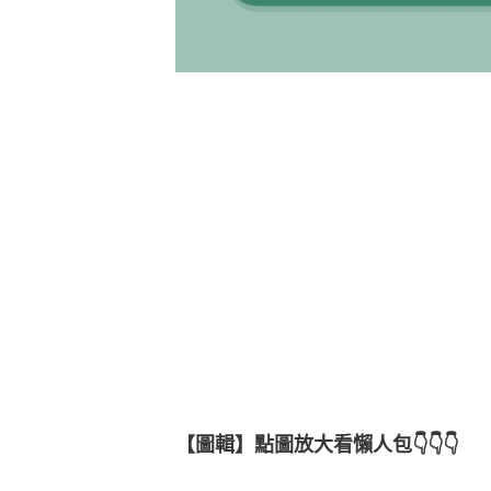
【圖輯】點圖放大看懶人包👇👇👇