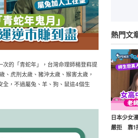
熱門文
年一次的「青蛇年」，台灣命理師楊登嵙提
歲、虎刑太歲、豬沖太歲、猴害太歲，
安全，不過屬兔、羊、狗、鼠這4個生
日本少女
嚴拒 靠1