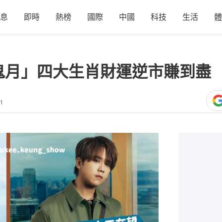
息
即時
熱榜
國際
中國
科技
生活
體
鬼月」四大生肖財運逆市賺到盡
1