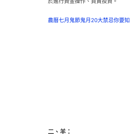
於進行資金操作、買賣投資。
農曆七月鬼節鬼月20大禁忌你要知
二、羊：