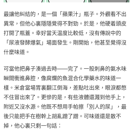
最讓他糾結的，是一個「蘋果汁」瓶子。外觀看不出
異常，但他心裏隱隱覺得不對勁。於是，他硬着頭皮
打開了瓶蓋。幸好當天温度比較低，沒有傳說中的
「尿液發酵爆氣」場面發生。剛開始，他甚至覺得沒
什麼味道。
可當他把鼻子湊過去時——完了。一股刺鼻的氨水味
瞬間衝進鼻腔，像腐爛的魚混合化學藥水的味道一
樣。米倉當場胃裏翻江倒海，差點吐出來，眼淚都憋
不住冒出來了。更慘的是，有些液體還濺到他手上，
附近又沒水源。他既不想用手帕擦「別人的尿」，最
後只能把手在樹幹上胡亂蹭了蹭。可味道還是散不
掉，他心裏只剩一句話：