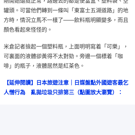
剛開始還挺正常，路邊丟的都是便當盒、塑料袋、空
罐頭。可當他們轉到一條叫「東富士五湖道路」的地
方時，情況立馬不一樣了——飲料瓶明顯變多，而且
顏色看起來怪怪的。
米倉記者撿起一個塑料瓶，上面明明寫着「可樂」，
可裏面的液體卻黃得不太對勁。旁邊一個標着「咖
啡」的瓶子，液體居然是紅茶色。
【延伸閱讀】日本旅遊注意｜日媒盤點外國遊客最乞
人憎行為　亂拋垃圾只排第三（點圖放大瀏覽）：