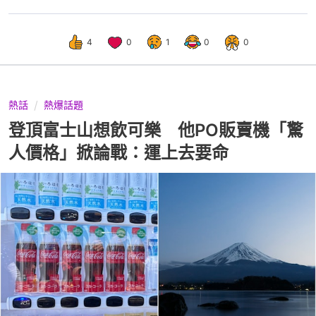
4
0
1
0
0
熱話
熱爆話題
登頂富士山想飲可樂 他PO販賣機「驚
人價格」掀論戰：運上去要命