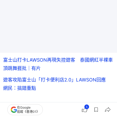
富士山打卡LAWSON再現失控遊客 泰國網紅半裸車
頂跳舞捱批｜有片
遊客攻陷富士山「打卡便利店2.0」LAWSON回應
網民：搞錯重點
日本網友的怒火來得相當迅猛，評論區基本是一片倒
5
在Google
追蹤《香港01》
的痛批。