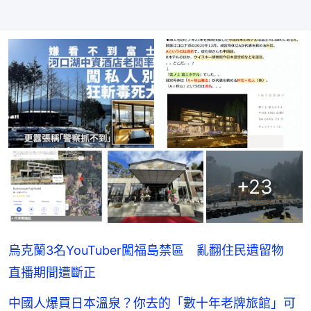
+
23
烏克蘭3名YouTuber闖福島禁區 亂翻住民遺留物
直播期間遭斷正
中國人爆買日本溫泉？你去的「數十年老牌旅館」可