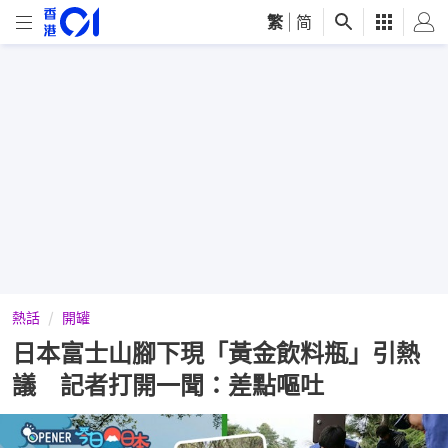
繁
|
简
熱話
開罐
日本富士山腳下現「黃金飲料瓶」引熱
議 記者打開一聞：差點嘔吐