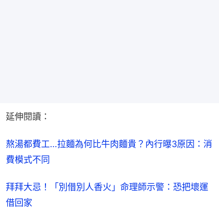
延伸閱讀：
熬湯都費工…拉麵為何比牛肉麵貴？內行曝3原因：消
費模式不同
拜拜大忌！「別借別人香火」命理師示警：恐把壞運
借回家