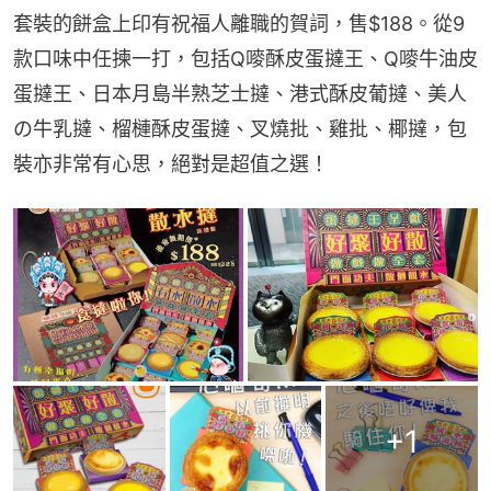
套裝的餅盒上印有祝福人離職的賀詞，售$188。從9
款口味中任揀一打，包括Q嘜酥皮蛋撻王、Q嘜牛油皮
蛋撻王、日本月島半熟芝士撻、港式酥皮葡撻、美人
の牛乳撻、榴槤酥皮蛋撻、叉燒批、雞批、椰撻，包
裝亦非常有心思，絕對是超值之選！
+
1