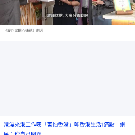
《愛回家開心速遞》劇照
港漂來港工作嘆「害怕香港」呻香港生活1痛點　網
民：你自己問題