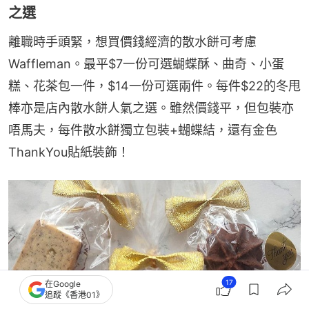
之選
離職時手頭緊，想買價錢經濟的散水餅可考慮
Waffleman。最平$7一份可選蝴蝶酥、曲奇、小蛋
糕、花茶包一件，$14一份可選兩件。每件$22的冬甩
棒亦是店內散水餅人氣之選。雖然價錢平，但包裝亦
唔馬夫，每件散水餅獨立包裝+蝴蝶結，還有金色
ThankYou貼紙裝飾！
17
在Google
追蹤《香港01》