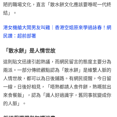
陋的職場文化，直言「散水餅文化應該要喺呢一代終
結」。
港女機艙大鬧男友叫雞｜香港空姐原來學過詠春！網
民讚：超前部署
「散水餅」是人情世故
這則貼文迅速引起熱議，而網民留言的態度主要分為
兩派。一部分傳統觀點認為「散水餅」是維繫人脈的
人情世故，都可以為日後鋪路。有網民提醒，今日留
一線，日後好相見，「唔熟都請人食件餅，熟嘅就出
來食餐飯」，認為「識人好過識字，舊同事就變成你
的人脈」。