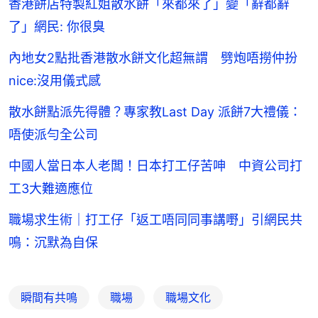
香港餅店特製紅姐散水餅「來都來了」變「辭都辭
了」網民: 你很臭
內地女2點批香港散水餅文化超無謂 劈炮唔撈仲扮
nice:沒用儀式感
散水餅點派先得體？專家教Last Day 派餅7大禮儀：
唔使派勻全公司
中國人當日本人老闆！日本打工仔苦呻 中資公司打
工3大難適應位
職場求生術｜打工仔「返工唔同同事講嘢」引網民共
鳴：沉默為自保
瞬間有共鳴
職場
職場文化