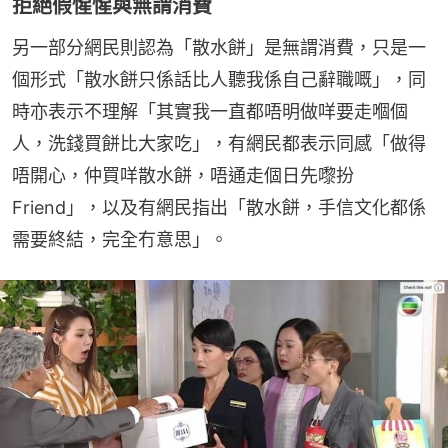
拒絕假惺惺與無謂消費
另一部分網民則認為「散水餅」是無謂消費，只是一
個形式「散水餅只係話比人聽我係自己辭職嘅」，同
時亦表示不理解「其實我一直都唔明做咩要走嗰個
人，洗錢買餅比大家吃」，有網民都表示同感「做得
唔開心，仲買咩散水餅，唔通走個日先嚟扮
Friend」，以及有網民指出「散水餅，手信文化都係
需要終結，完全冇意思」。