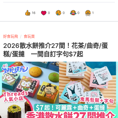
16
0
0
0
1
好食玩飛
食玩買
2026散水餅推介27間！花茶/曲奇/蛋
糕/蛋撻 一間自訂字句$7起