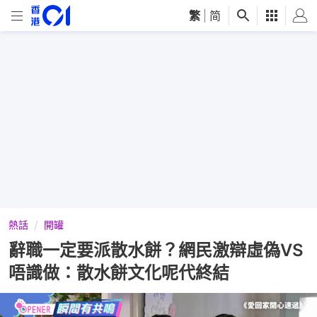
繁
|
简
熱話
開罐
辭職一定要派散水餅？網民激辯虛偽VS
唔識做：散水餅文化呢代終結