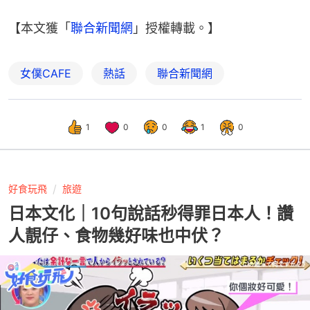
【本文獲「
聯合新聞網
」授權轉載。】
女僕CAFE
熱話
聯合新聞網
1
0
0
1
0
好食玩飛
旅遊
日本文化｜10句說話秒得罪日本人！讚
人靚仔、食物幾好味也中伏？