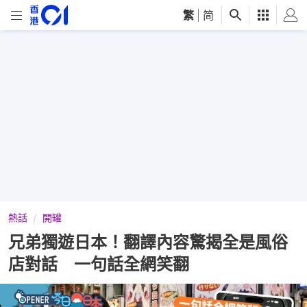
繁
|
简
熱話
開罐
兄弟獨遊日本！翻譯內容驚揭全是風俗
店對話 一句話全網笑翻