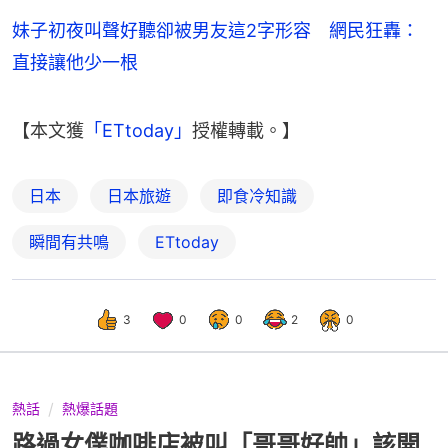
妹子初夜叫聲好聽卻被男友這2字形容 網民狂轟：
直接讓他少一根
【本文獲
「ETtoday」
授權轉載。】
日本
日本旅遊
即食冷知識
瞬間有共鳴
ETtoday
3
0
0
2
0
熱話
熱爆話題
路過女僕咖啡店被叫「哥哥好帥」該開