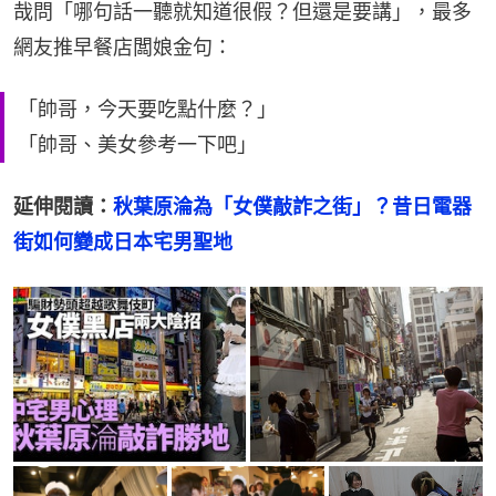
哉問「哪句話一聽就知道很假？但還是要講」，最多
網友推早餐店闆娘金句：
「帥哥，今天要吃點什麼？」
「帥哥、美女參考一下吧」
延伸閱讀：
秋葉原淪為「女僕敲詐之街」？昔日電器
街如何變成日本宅男聖地