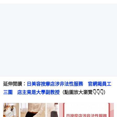
延伸閱讀：
日美容按摩店涉非法性服務　官網揭員工
三圍　店主竟是大學副教授
（點圖放大瀏覽👇👇👇）