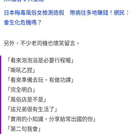
日本梅毒風俗女檢測造假 帶病往多地賺錢！網民：
會生化危機嗎？
另外，不少老司機也壞笑留言，
「看來泡泡浴是必要行程喔」
「嘶吼乙捏」
「看來準備去玩，有做功課」
「完全明白」
「風俗店是不是」
「這兄弟很有生活了」
「實用的小知識，分享給常出國的你」
「第二句我會」