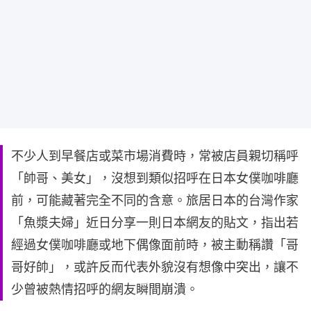
不少人到早餐店或菜市場消費時，常被店員親切稱呼
「帥哥、美女」，沒想到類似招呼在日本女僕咖啡廳
前，可能藏著完全不同的含意。旅居日本的台灣作家
「魚漿夫婦」近日分享一則日本網友的貼文，指出若
經過女僕咖啡廳或地下偶像面前時，被主動稱讚「哥
哥好帥」，或許反而代表外貌沒有想像中突出，讓不
少曾被熱情招呼的網友瞬間崩潰。