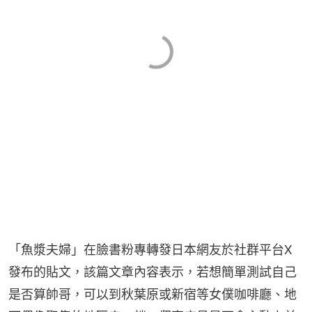
「魚漿夫婦」在臉書粉專轉發日本網友於社群平台X
發布的貼文，該篇文章內容表示，若想簡單測試自己
是否算帥哥，可以到秋葉原或新宿等女僕咖啡廳、地