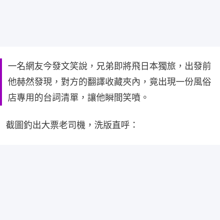
一名網友今發文笑說，兄弟即將飛日本獨旅，出發前
他赫然發現，對方的翻譯收藏夾內，竟出現一份風俗
店專用的台詞清單，讓他瞬間笑噴。
截圖釣出大票老司機，洗版直呼：