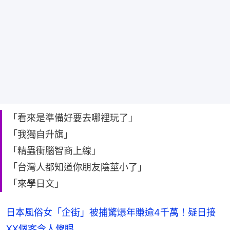
「看來是準備好要去哪裡玩了」
「我獨自升旗」
「精蟲衝腦智商上線」
「台灣人都知道你朋友陰莖小了」
「來學日文」
日本風俗女「企街」被捕驚爆年賺逾4千萬！疑日接
XX個客令人傻眼