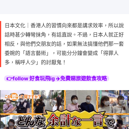
日本文化｜香港人的習慣向來都是講求效率，所以說
話時甚少轉彎抹角，有話直說。不過，日本人就正好
相反，與他們交朋友的話，如果無法搞懂他們那一套
委婉的「語言藝術」，可能分分鐘會變成「得罪人
多，稱呼人少」的討厭鬼！
👉follow 好食玩飛ig ✈️免費睇旅遊飲食攻略