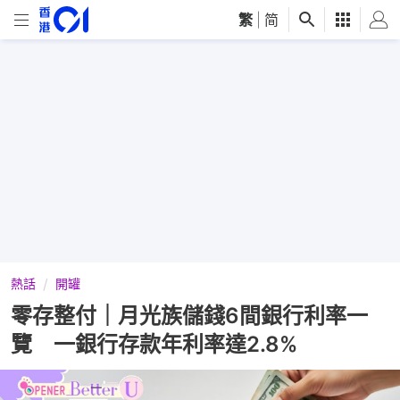
繁
|
简
熱話
開罐
零存整付｜月光族儲錢6間銀行利率一
覽 一銀行存款年利率達2.8%