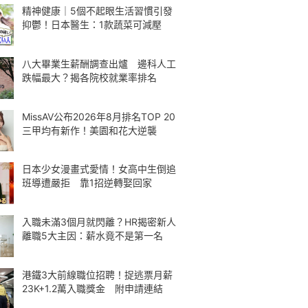
精神健康｜5個不起眼生活習慣引發
抑鬱！日本醫生：1款蔬菜可減壓
八大畢業生薪酬調查出爐 邊科人工
跌幅最大？揭各院校就業率排名
MissAV公布2026年8月排名TOP 20
三甲均有新作！美園和花大逆襲
日本少女漫畫式愛情！女高中生倒追
班導遭嚴拒 靠1招逆轉娶回家
入職未滿3個月就閃離？HR揭密新人
離職5大主因：薪水竟不是第一名
港鐵3大前線職位招聘！捉逃票月薪
23K+1.2萬入職獎金 附申請連結