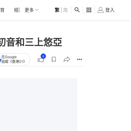
育
經濟
更多
01深圳
繁
觀點
|
简
健康
好食玩飛
登入
女
初音和三上悠亞
8
在Google
追蹤《香港01》