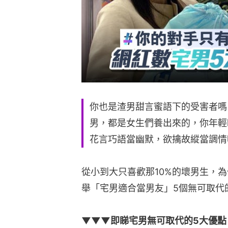
你也是渣男甜言蜜語下的受害者嗎？知
男，都是女生們養出來的，你年輕
花言巧語當幽默，欲擒故縱當調情
從小到大只喜歡那10%的壞男生，
舉「宅男適合當男友」5個無可取代
▼▼▼即睇宅男無可取代的5大優點