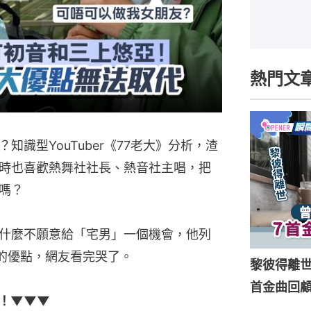
熱門文
識型YouTuber《77老大》分析，渣
時也喜歡熱舞社社長、熱音社主唱，把
嗎？
為什麼不願意給「宅男」一個機會，他列
的優點，網友看完哭了。
黎彼得離
首金曲回顧
！▼▼▼