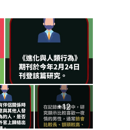
+
12
？宅男不善言辭跟誰都不善言辭，會害
友一定很專一，若真的願意嘗試了解，
不懂時尚？