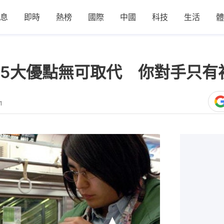
息
即時
熱榜
國際
中國
科技
生活
體
5大優點無可取代 你對手只有
1