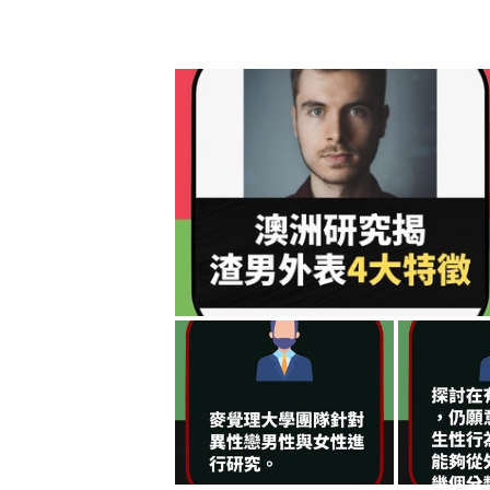
3. 宅男不善言辭？
女孩們你們還要吃多少花言巧語的虧
羞代表他的交友圈單純不複雜，對女
你會發現他的木納其實很可愛。
4. 宅男不懂打扮、不修邊幅、