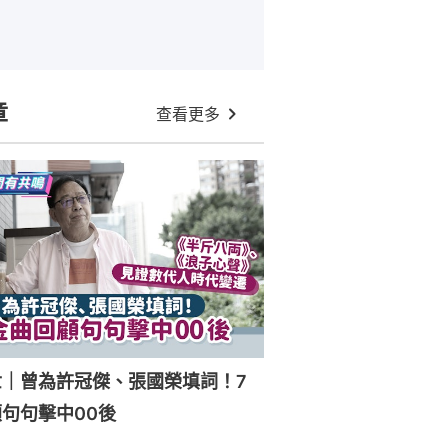
章
查看更多
世｜曾為許冠傑、張國榮填詞！7
句句擊中00後