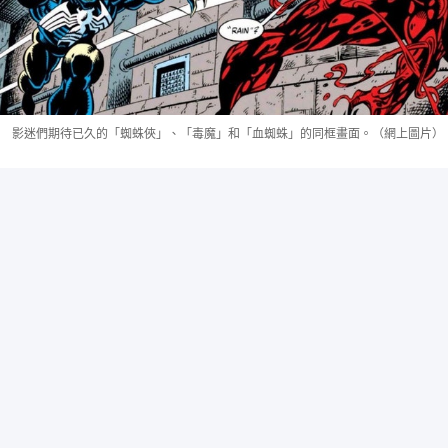
影迷們期待已久的「蜘蛛俠」、「毒魔」和「血蜘蛛」的同框畫面。（網上圖片）