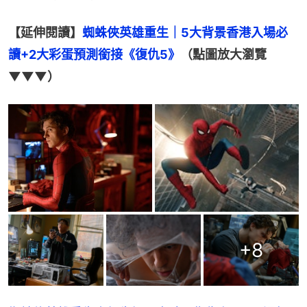
【延伸閱讀】
蜘蛛俠英雄重生｜5大背景香港入場必
讀+2大彩蛋預測銜接《復仇5》
（點圖放大瀏覽
▼▼▼）
+
8