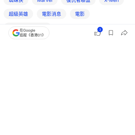
蜘蛛俠
Marvel
復仇者聯盟
X-Men
超級英雄
電影消息
電影
COOL潮流生活網
3
在Google
追蹤《香港01》
搶先表達
娛樂
電影
蜘蛛俠4｜湯賀蘭、Zendaya假戲真做
不是首例 盤點三代蜘蛛俠戀情