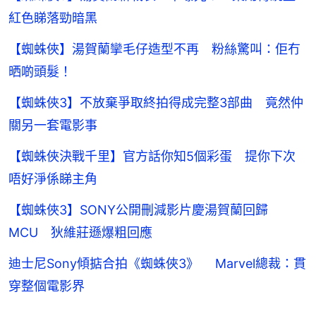
紅色睇落勁暗黑
【蜘蛛俠】湯賀蘭攣毛仔造型不再 粉絲驚叫：佢冇
晒啲頭髮！
【蜘蛛俠3】不放棄爭取終拍得成完整3部曲 竟然仲
關另一套電影事
【蜘蛛俠決戰千里】官方話你知5個彩蛋 提你下次
唔好淨係睇主角
【蜘蛛俠3】SONY公開刪減影片慶湯賀蘭回歸
MCU 狄維莊遜爆粗回應
迪士尼Sony傾掂合拍《蜘蛛俠3》 Marvel總裁：貫
穿整個電影界