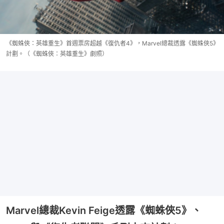
《蜘蛛俠：英雄重生》首週票房超越《復仇者4》，Marvel總裁透露《蜘蛛俠5》
計劃。（《蜘蛛俠：英雄重生》劇照）
Marvel總裁Kevin Feige透露《蜘蛛俠5》、