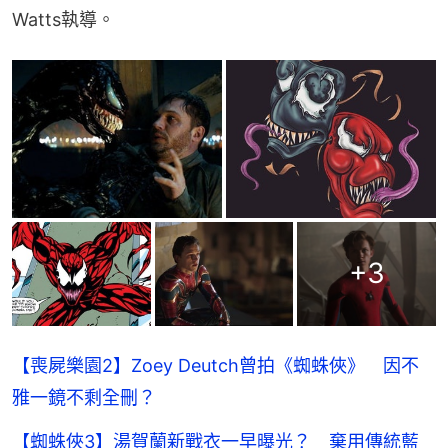
Watts執導。
+
3
【喪屍樂園2】Zoey Deutch曾拍《蜘蛛俠》 因不
雅一鏡不剩全刪？
【蜘蛛俠3】湯賀蘭新戰衣一早曝光？ 棄用傳統藍