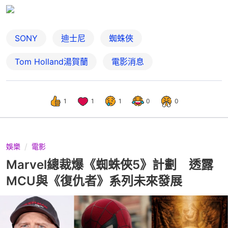
SONY
迪士尼
蜘蛛俠
Tom Holland湯賀蘭
電影消息
1
1
1
0
0
娛樂
電影
Marvel總裁爆《蜘蛛俠5》計劃 透露
MCU與《復仇者》系列未來發展