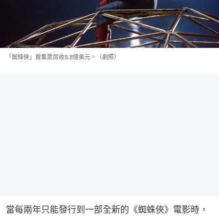
「蜘蛛俠」首集票房收8.8億美元。（劇照）
當每兩年只能發行到一部全新的《蜘蛛俠》電影時，