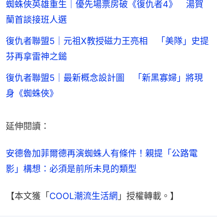
蜘蛛俠英雄重生｜優先場票房破《復仇者4》 湯賀
蘭首談接班人選
復仇者聯盟5｜元祖X教授磁力王亮相 「美隊」史提
芬再拿雷神之鎚
復仇者聯盟5｜最新概念設計圖 「新黑寡婦」將現
身《蜘蛛俠》
延伸閱讀：
安德魯加菲爾德再演蜘蛛人有條件！親提「公路電
影」構想：必須是前所未見的類型
【本文獲「
COOL潮流生活網
」授權轉載。】