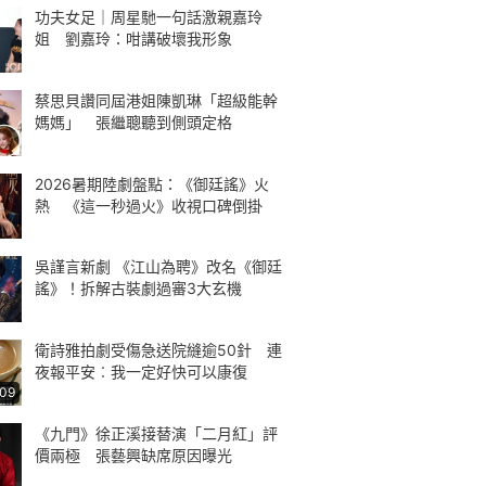
功夫女足｜周星馳一句話激親嘉玲
姐 劉嘉玲：咁講破壞我形象
蔡思貝讚同屆港姐陳凱琳「超級能幹
媽媽」 張繼聰聽到側頭定格
2026暑期陸劇盤點：《御廷謠》火
熱 《這一秒過火》收視口碑倒掛
吳謹言新劇 《江山為聘》改名《御廷
謠》！拆解古裝劇過審3大玄機
衛詩雅拍劇受傷急送院縫逾50針 連
夜報平安︰我一定好快可以康復
:09
《九門》徐正溪接替演「二月紅」評
價兩極 張藝興缺席原因曝光