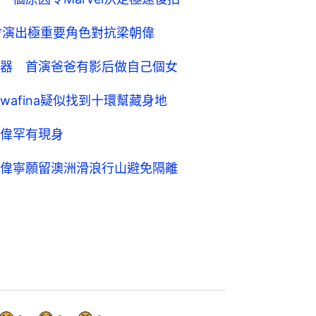
將會演出極重要角色對抗梁朝偉
器 首演爸爸有影后做自己個女
afina疑似找到十環幫藏身地
偉罕有現身
偉寧願留澳洲滑浪行山避免隔離