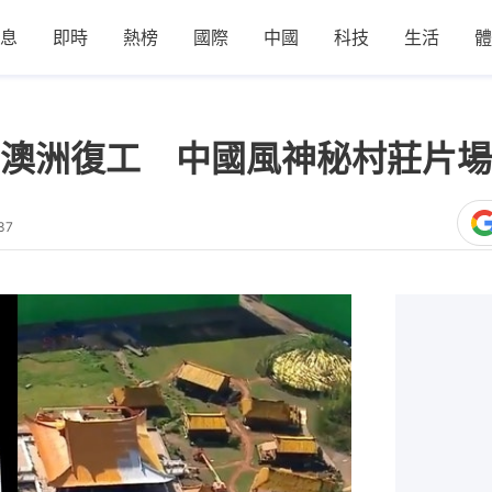
息
即時
熱榜
國際
中國
科技
生活
體
澳洲復工 中國風神秘村莊片場
37