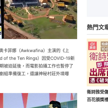
熱門文
及奧卡菲娜（Awkwafina）主演的《上
d of the Ten Rings）因受COVID-19新
期被迫延後，而電影拍攝工作也暫停了
劇組準備復工，還讓神秘村莊外境曝
衛詩雅受傷
百花頒獎