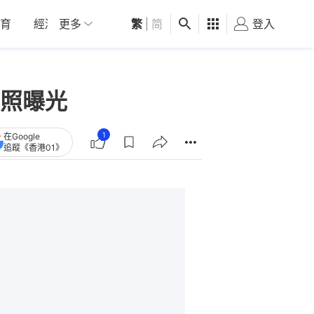
育
經濟
更多
01深圳
繁
觀點
|
简
健康
好食玩飛
登入
女
照曝光
1
在Google
追蹤《香港01》