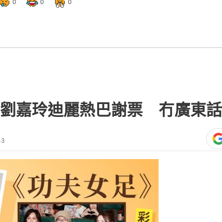
0
0
0
劉嘉玲迪麗熱巴謝票 冇廣東話
43