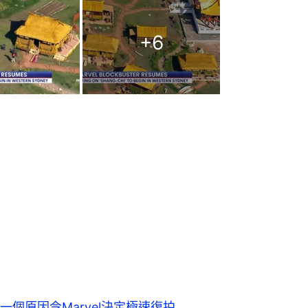
+
6
個原因令Marvel決定極速復拍