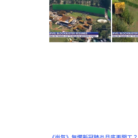
《尚氣》無懼新冠肺炎月底再開工？一