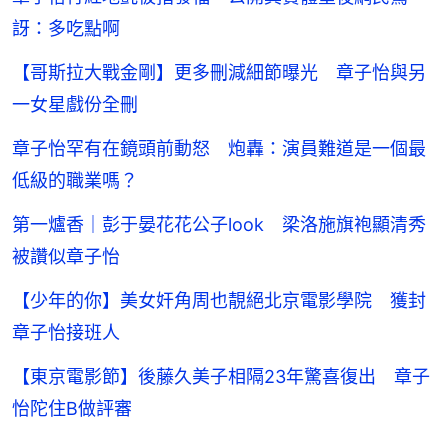
訝：多吃點啊
【哥斯拉大戰金剛】更多刪減細節曝光 章子怡與另
一女星戲份全刪
章子怡罕有在鏡頭前動怒 炮轟：演員難道是一個最
低級的職業嗎？
第一爐香｜彭于晏花花公子look 梁洛施旗袍顯清秀
被讚似章子怡
【少年的你】美女奸角周也靚絕北京電影學院 獲封
章子怡接班人
【東京電影節】後藤久美子相隔23年驚喜復出 章子
怡陀住B做評審