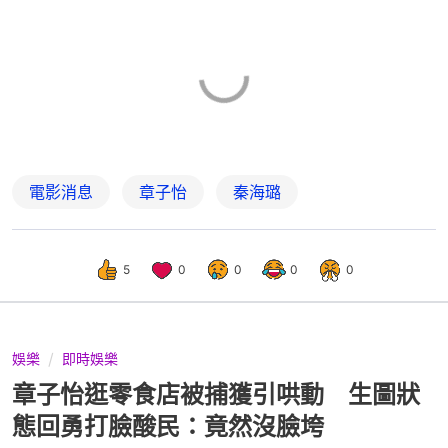
電影消息
章子怡
秦海璐
5
0
0
0
0
娛樂
即時娛樂
章子怡逛零食店被捕獲引哄動 生圖狀
態回勇打臉酸民：竟然沒臉垮