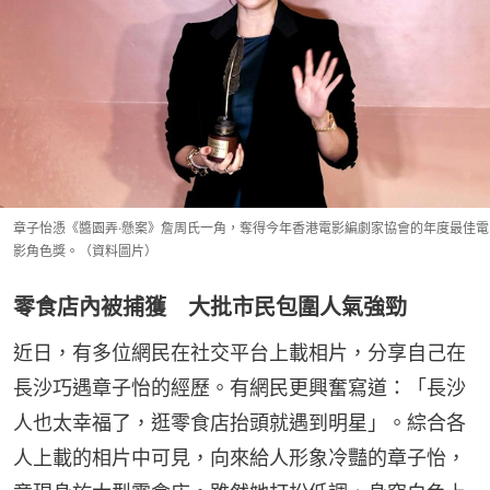
章子怡憑《醬園弄·懸案》詹周氏一角，奪得今年香港電影編劇家協會的年度最佳電
影角色獎。（資料圖片）
零食店內被捕獲 大批市民包圍人氣強勁
近日，有多位網民在社交平台上載相片，分享自己在
長沙巧遇章子怡的經歷。有網民更興奮寫道：「長沙
人也太幸福了，逛零食店抬頭就遇到明星」。綜合各
人上載的相片中可見，向來給人形象冷豔的章子怡，