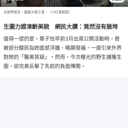
且面帶微笑，盡顯大將之風。（小紅書截圖）
生圖力證凍齡美貌 網民大讚：竟然沒有臉垮
值得一提的是，章子怡早前3月出席公開活動時，曾
被部分酸民指她面部浮腫、略顯發福，一度引來外界
對她的「醫美質疑」。然而，今次曝光的野生捕獲生
圖，卻完美反擊了先前的負面傳聞。