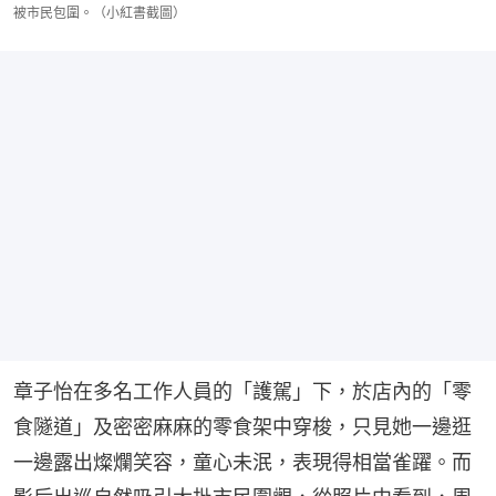
被市民包圍。（小紅書截圖）
章子怡在多名工作人員的「護駕」下，於店內的「零
食隧道」及密密麻麻的零食架中穿梭，只見她一邊逛
一邊露出燦爛笑容，童心未泯，表現得相當雀躍。而