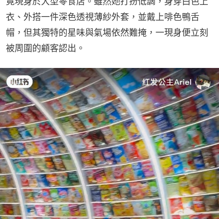
竟現身於大型零食店。雖然她打扮低調，身穿白色上
衣、外搭一件深色透視薄紗外套，並戴上啡色鴨舌
帽，但其獨特的星味與氣場依然難掩，一現身便立刻
被周圍的顧客認出。