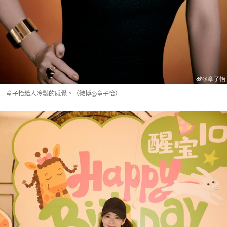
章子怡給人冷豔的感覺。（微博@章子怡）