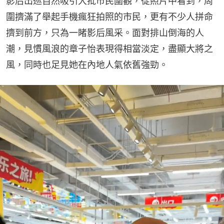
影后出巡自然吸引大批市民圍觀，從照片中看到，周
圍擠滿了舉起手機瘋狂拍照的市民，更有不少人拼命
擠到前方，只為一睹影后風采。面對排山倒海的人
潮，見慣風浪的章子怡表現得相當淡定，盡顯大將之
風，同時也足見她在內地人氣依舊強勁。