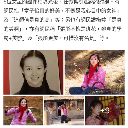
6位女星的證件相曝光後，在微博引起熱烈討論。有
網民指「章子怡真的好美，不愧是我心目中的女神」
及「這顏值是真的高」等；另也有網民讚梅婷「是真
的美啊」，亦有網民稱「張彤不愧是班花，她真的學
霸+美貌」及「張彤更美，可惜沒有名氣」等。
+
9