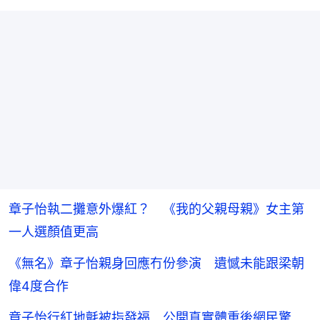
章子怡執二攤意外爆紅？ 《我的父親母親》女主第
一人選顏值更高
《無名》章子怡親身回應冇份參演 遺憾未能跟梁朝
偉4度合作
章子怡行紅地氈被指發福 公開真實體重後網民驚