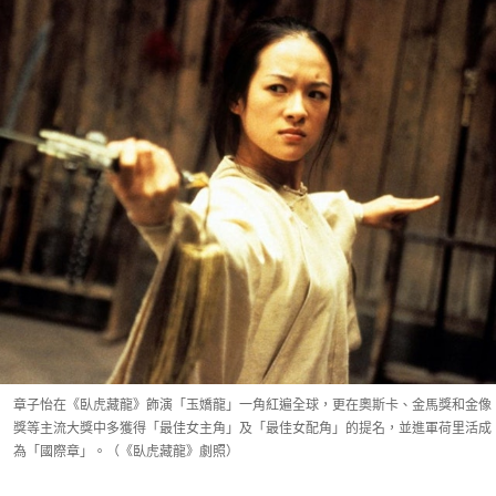
章子怡在《臥虎藏龍》飾演「玉嬌龍」一角紅遍全球，更在奧斯卡、金馬獎和金像
獎等主流大獎中多獲得「最佳女主角」及「最佳女配角」的提名，並進軍荷里活成
為「國際章」。（《臥虎藏龍》劇照）