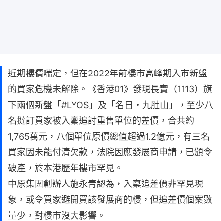
近期樓價喘定，但在2022年前樓市高峰期入市新盤
的買家危機未解除。《香港01》發現長實（1113）旗
下兩個新盤「#LYOS」及「名日・九肚山」，至少八
名撻訂買家被入稟追討重售單位的差價，合共約
1,765萬元，八個單位原價總值超過1.2億元，有三名
買家因未能付清欠款，法院因應發展商申請，已頒令
破產，於本港歷年樓市罕見。
中原集團創辦人施永青認為，入稟追差價非罕見現
象，或令買家避開買該發展商的樓，但追差價個案數
量少，對樓市沒大影響。