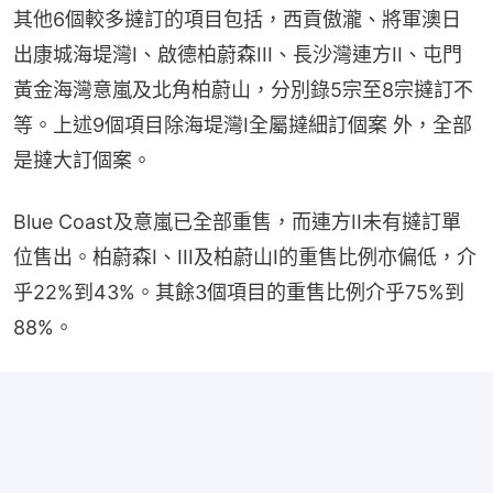
其他6個較多撻訂的項目包括，西貢傲瀧、將軍澳日
出康城海堤灣I、啟德柏蔚森III、長沙灣連方II、屯門
黃金海灣意嵐及北角柏蔚山，分別錄5宗至8宗撻訂不
等。上述9個項目除海堤灣I全屬撻細訂個案 外，全部
是撻大訂個案。
Blue Coast及意嵐已全部重售，而連方II未有撻訂單
位售出。柏蔚森I、III及柏蔚山I的重售比例亦偏低，介
乎22%到43%。其餘3個項目的重售比例介乎75%到
88%。