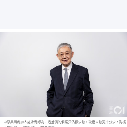
中原集團創辦人施永青認為，追差價的個案只佔很少數，破產人數更十分少，對樓