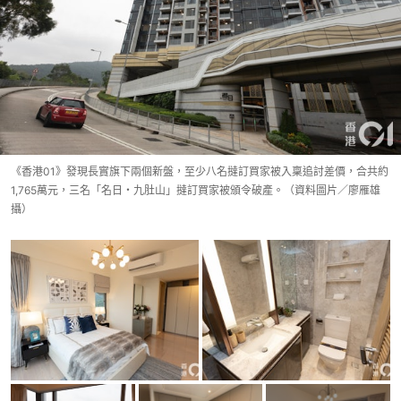
《香港01》發現長實旗下兩個新盤，至少八名撻訂買家被入稟追討差價，合共約
1,765萬元，三名「名日・九肚山」撻訂買家被頒令破產。（資料圖片／廖雁雄
攝）