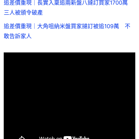
追差價重現｜長實入稟追兩新盤八撻訂買家1700萬
三人被頒令破產
追差價重現｜大角咀納米盤買家撻訂被追109萬 不
敢告訴家人