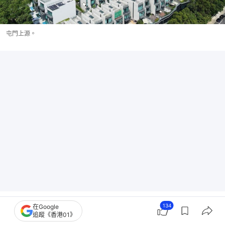
屯門上源。
柏蔚森II、匯璽III提價三成重售
134
在Google
追蹤《香港01》