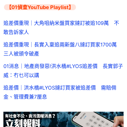
【01偵查YouTube Playlist】
追差價重現｜大角咀納米盤買家撻訂被追109萬 不
敢告訴家人
追差價重現｜長實入稟追兩新盤八撻訂買家1700萬
三人被頒令破產
01消息｜地產商發惡!洪水橋#LYOS追差價 長實郭子
威：冇乜可以講
追差價｜洪水橋#LYOS撻訂買家被追差價 需賠佣
金、管理費兼7厘息