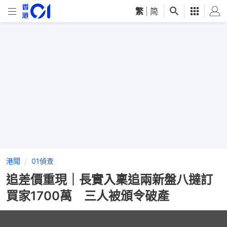
繁
|
简
港聞
01偵查
追差價重現｜長實入稟追兩新盤八撻訂
買家1700萬 三人被頒令破產