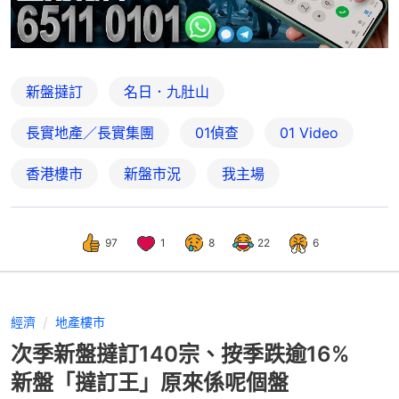
新盤撻訂
名日．九肚山
長實地產／長實集團
01偵查
01 Video
香港樓市
新盤市況
我主場
97
1
8
22
6
經濟
地產樓市
次季新盤撻訂140宗、按季跌逾16%
新盤「撻訂王」原來係呢個盤