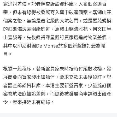
家追討差價。記者翻查訴訟資料庫，入稟個案逾百
宗，但未有錄得被發展商入稟申破產個案。嘉湖山莊
個案之後，無論是豪宅級的大坑名門，或是屋苑規模
的紅磡海逸豪園綠庭軒、馬鞍山聽濤雅苑、何文田半
山壹號等，先後錄得零星撻訂買家遭追討物業差價，
其中以印尼財團De Monsa於多個新盤撻訂最為矚
目。
根據一般程序，若新盤買家未時按時付尾數收樓，發
展商會向買家發出律師信，要求交款未果後殺訂。記
者翻查訴訟資料庫，本港主要新盤買家，少量撻訂個
案會於法庭被追差價，而隨後被發展商申請頒出破產
令，歷來接近未有紀錄。