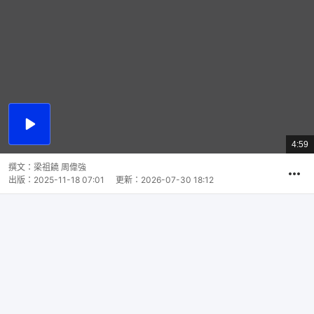
播
放
4:59
總
影
共
片
時
撰文：
梁祖饒 周偉強
間
出版：
2025-11-18 07:01
更新：
2026-07-30 18:12