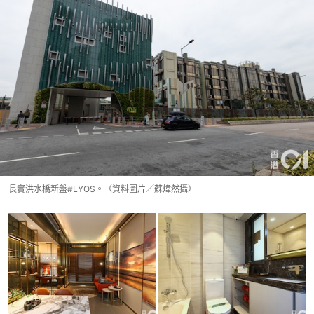
長實洪水橋新盤#LYOS。（資料圖片／蘇煒然攝）