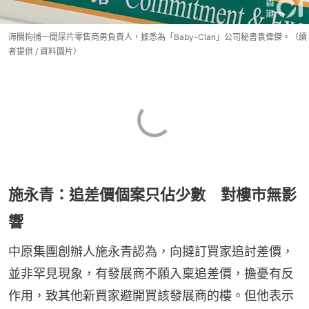
海關拘捕一間尿片零售商男負責人，據悉為「Baby-Clan」公司秘書袁偉傑。（讀
者提供 / 資料圖片）
施永青：追差價個案只佔少數 對樓市無影
響
中原集團創辦人施永青認為，向撻訂買家追討差價，
並非罕見現象，有發展商不願入稟追差價，擔憂有反
作用，致其他新買家避開買該發展商的樓。但他表示