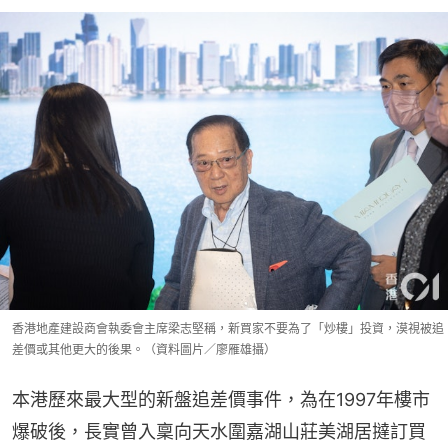
香港地產建設商會執委會主席梁志堅稱，新買家不要為了「炒樓」投資，漠視被追
差價或其他更大的後果。（資料圖片／廖雁雄攝）
本港歷來最大型的新盤追差價事件，為在1997年樓市
爆破後，長實曾入稟向天水圍嘉湖山莊美湖居撻訂買