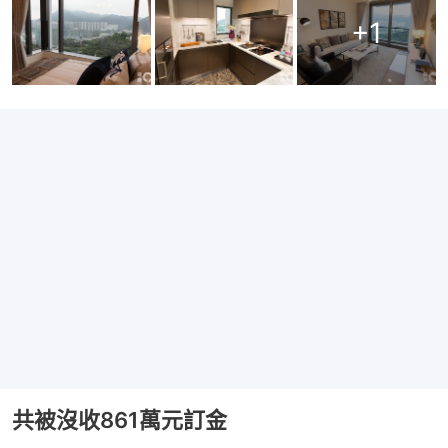
+
1
共被沒收861萬元訂金