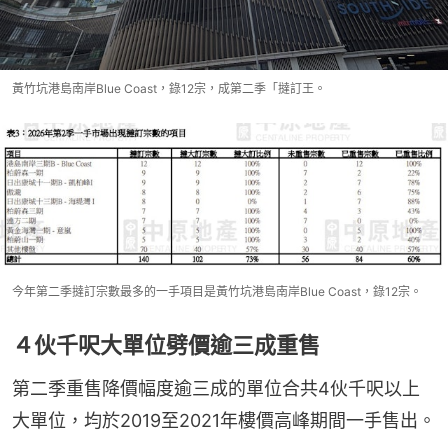
黃竹坑港島南岸Blue Coast，錄12宗，成第二季「撻訂王。
今年第二季撻訂宗數最多的一手項目是黃竹坑港島南岸Blue Coast，錄12宗。
４伙千呎大單位劈價逾三成重售
第二季重售降價幅度逾三成的單位合共4伙千呎以上
大單位，均於2019至2021年樓價高峰期間一手售出。