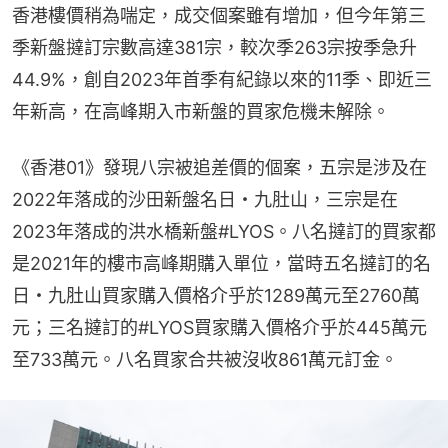
香港樓價稍為喘定，成交個案雖有增加，但今年第三
季新盤撻訂宗數高達381宗，較次季263宗按季急升
44.9%，創自2023年首季有紀錄以來的11季、即近三
年新高，在高峰期入市新盤的買家危機未解除。
《香港01》發現八宗被追差價的個案，五宗是涉及在
2022年落成的沙田新盤名日・九肚山，三宗是在
2023年落成的洪水橋新盤#LYOS。八名撻訂的買家都
是2021年的樓市高峰期購入單位，當時五名撻訂的名
日・九肚山買家購入價格介乎於1289萬元至2760萬
元；三名撻訂的#LYOS買家購入價格介乎於445萬元
至733萬元。八名買家合共被沒收861萬元訂金。