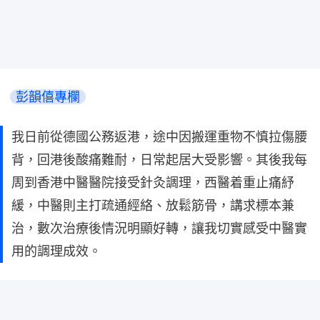
彭韻僖專欄
我日前從德國公務返港，途中因搬運重物不慎拉傷腰
背，回港後酸痛難耐，日常起居大受影響。其後我每
周到香港中醫醫院接受針灸調理，西醫着重止痛紓
緩，中醫則主打疏通經絡、放鬆筋骨，講求標本兼
治，數次治療後情況明顯好轉，讓我切實感受中醫實
用的調理成效。