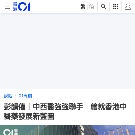
繁
|
简
觀點
01專欄
彭韻僖｜中西醫強強聯手 繪就香港中
醫藥發展新藍圖