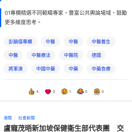
01專欄精選不同範疇專家，豐富公共輿論場域，鼓勵
更多維度思考。
彭韻僖專欄
中醫
中醫
中醫養生
中醫
中醫療法
中醫院
德國
將軍澳
中國中藥
中藥
中藥食療
4
0
1
0
0
港聞
社會新聞
盧寵茂晤新加坡保健衞生部代表團 交