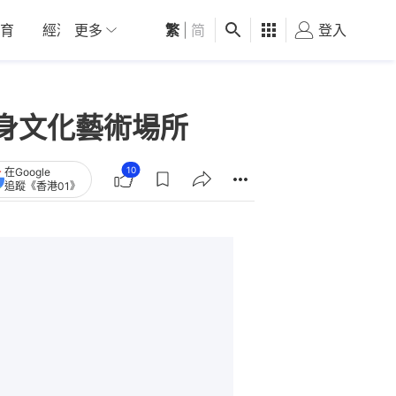
育
經濟
更多
01深圳
繁
觀點
|
简
健康
好食玩飛
登入
女
身文化藝術場所
10
在Google
追蹤《香港01》