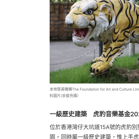
本地慈善機構The Foundation for Art and Cu
料圖片/余俊亮攝）
一級歷史建築 虎豹音樂基金20
位於香港灣仔大坑道15A號的虎豹
園，同時屬一級歷史建築，惟上手虎豹