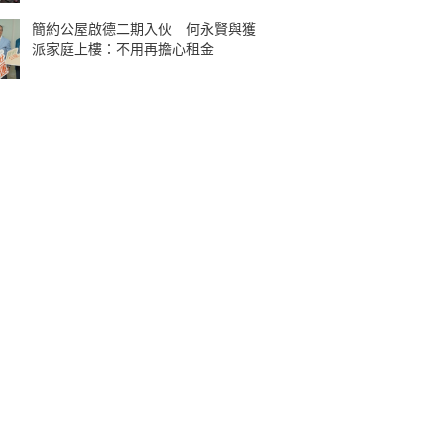
簡約公屋啟德二期入伙 何永賢與獲
派家庭上樓：不用再擔心租金