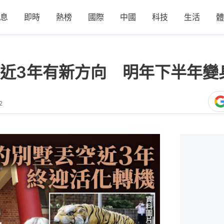
息
即時
熱榜
國際
中國
科技
生活
體
近3年有新方向 明年下半年變
2