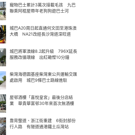
寵物巴士累計3萬次接載毛孩 九巴
聯乘阿棍屋帶年老狗狗遊巴士河
城巴A20周日起直通何文田至港珠澳
大橋 NA21改經長沙灣道深旺道
城巴將軍澳線8.2起升級 796X延長
服務改循環線 出紅磡慳10分鐘
柴灣海德園基座柴灣東公共運輸交匯
處啟用 城巴9條巴士路線進駐
屋邨酒樓「喜悅皇宮」最後分店結
業 華貴華富邨30年來首次無酒樓
靠背壟道、浙江街重建 6街封部份
行人路 有隧道通港鐵土瓜灣站