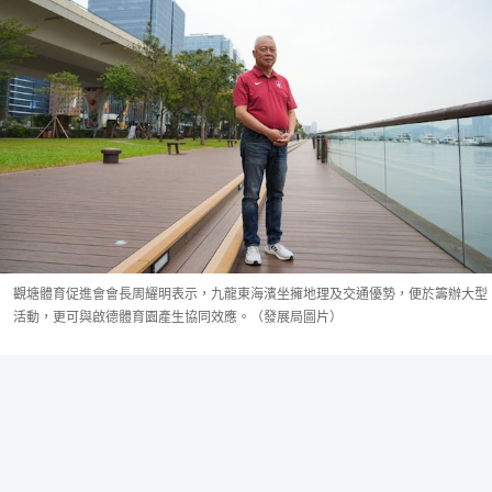
觀塘體育促進會會長周耀明表示，九龍東海濱坐擁地理及交通優勢，便於籌辦大型
活動，更可與啟德體育園產生協同效應。（發展局圖片）