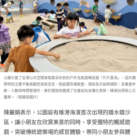
公園引進了全港公共空間首個雲朵形狀的戶外充氣遊樂設施「片片雲海」，設計團
隊特別注重平衡挑戰性與安全性，除設置防撞軟墊、張貼告示說明規則、並實施年
齡、人數與時間管理外，更於開放前邀請了兒童試玩並優化安排，確保玩得安心又
盡興。（發展局圖片）
陳麗娟表示，公園設有維港海濱首次出現的嬉水嬉沙
區，讓小朋友在欣賞美景的同時，享受獨特的觸感遊
戲，突破傳統遊樂場的感官體驗。帶同小朋友參與體