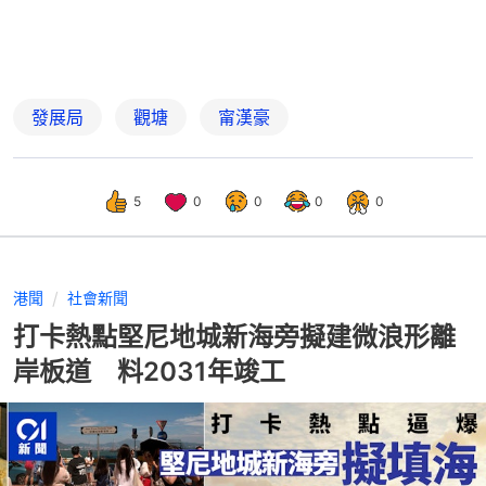
發展局
觀塘
甯漢豪
5
0
0
0
0
港聞
社會新聞
打卡熱點堅尼地城新海旁擬建微浪形離
岸板道 料2031年竣工