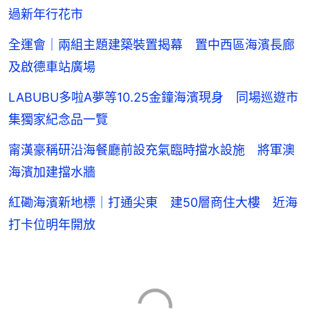
過新年行花市
全運會｜兩組主題建築裝置揭幕 置中西區海濱長廊
及啟德車站廣場
LABUBU多啦A夢等10.25金鐘海濱現身 同場巡遊市
集獨家紀念品一覽
甯漢豪稱研沿海餐廳前設充氣臨時擋水設施 將軍澳
海濱加建擋水牆
紅磡海濱新地標｜打通尖東 建50層商住大樓 近海
打卡位明年開放