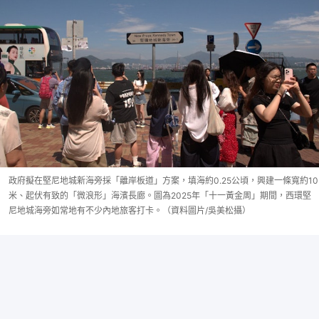
政府擬在堅尼地城新海旁採「離岸板道」方案，填海約0.25公頃，興建一條寬約10
米、起伏有致的「微浪形」海濱長廊。圖為2025年「十一黃金周」期間，西環堅
尼地城海旁如常地有不少內地旅客打卡。（資料圖片/吳美松攝）