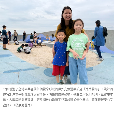
公園引進了全港公共空間首個雲朵形狀的戶外充氣遊樂設施「片片雲海」，設計團
隊特別注重平衡挑戰性與安全性，除設置防撞軟墊、張貼告示說明規則、並實施年
齡、人數與時間管理外，更於開放前邀請了兒童試玩並優化安排，確保玩得安心又
盡興。（發展局圖片）