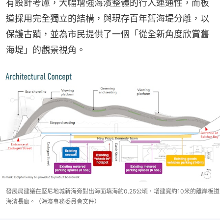
有設計考慮，大幅增強海濱整體的行人連通性，而板
道採用完全獨立的結構，與現存百年舊海堤分離，以
保護古蹟，並為市民提供了一個「從全新角度欣賞舊
海堤」的觀景視角。
發展局建議在堅尼地城新海旁對出海面填海約0.25公頃，增建寬約10米的離岸板道
海濱長廊。（海濱事務委員會文件）