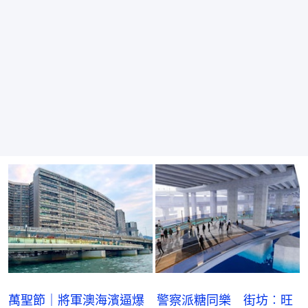
萬聖節｜將軍澳海濱逼爆 警察派糖同樂 街坊︰旺