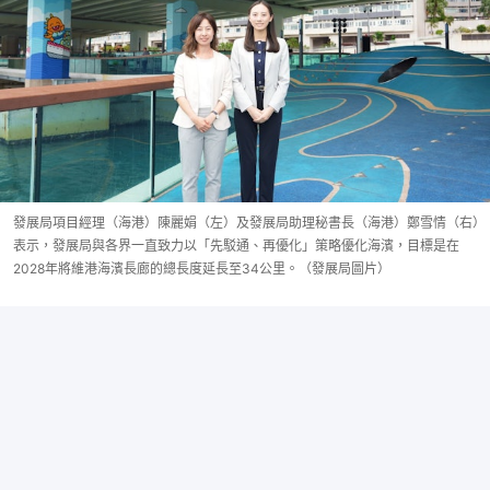
發展局項目經理（海港）陳麗娟（左）及發展局助理秘書長（海港）鄭雪情（右）
表示，發展局與各界一直致力以「先駁通、再優化」策略優化海濱，目標是在
2028年將維港海濱長廊的總長度延長至34公里。（發展局圖片）