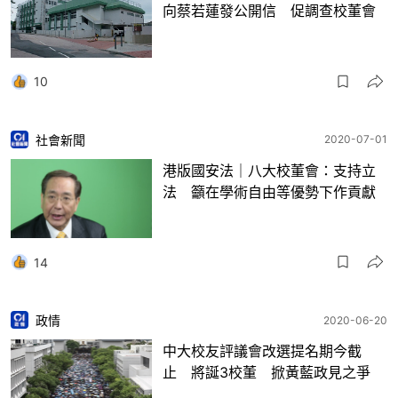
向蔡若蓮發公開信 促調查校董會
10
社會新聞
2020-07-01
港版國安法｜八大校董會：支持立
法 籲在學術自由等優勢下作貢獻
14
政情
2020-06-20
中大校友評議會改選提名期今截
止 將誕3校董 掀黃藍政見之爭