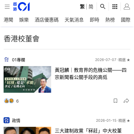
繁
|
简
港聞
娛樂
酒店優惠碼
天氣消息
即時
熱榜
國際
香港校董會
01專欄
2026-07-07
精選 ★
​黃冠麟｜教育界的危機公關——四
宗新聞看公關手段的高低
6
政情
2026-01-15
精選 ★
三大建制政黨「冧莊」中大校董