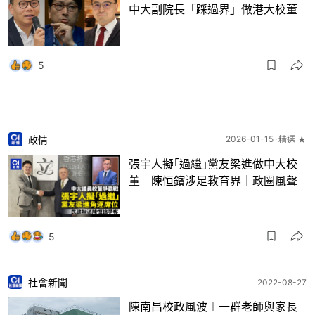
中大副院長「踩過界」做港大校董
5
政情
2026-01-15
精選 ★
張宇人擬｢過繼｣黨友梁進做中大校
董 陳恒鑌涉足教育界｜政圈風聲
5
社會新聞
2022-08-27
陳南昌校政風波︱一群老師與家長