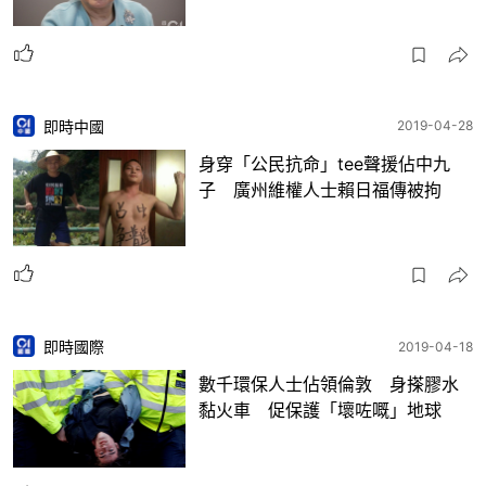
即時中國
2019-04-28
身穿「公民抗命」tee聲援佔中九
子 廣州維權人士賴日福傳被拘
即時國際
2019-04-18
數千環保人士佔領倫敦 身搽膠水
黏火車 促保護「壞咗嘅」地球