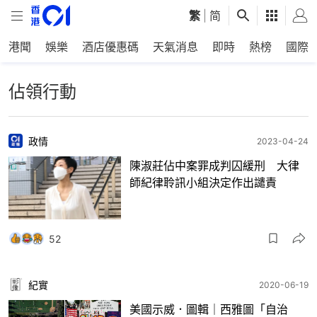
繁
|
简
港聞
娛樂
酒店優惠碼
天氣消息
即時
熱榜
國際
佔領行動
政情
2023-04-24
陳淑莊佔中案罪成判囚緩刑 大律
師紀律聆訊小組決定作出譴責
52
紀實
2020-06-19
美國示威．圖輯｜西雅圖「自治