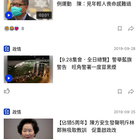
例運動 陳：見年輕人喪命感難過
02:01
8
政情
2019-09-28
【9.28集會．全日總覽】警舉藍旗
警告 旺角警署一度冒黑煙
政情
2019-09-25
【佔領5周年】陳方安生發聲明斥林
鄭無吸取教訓 促重啟政改