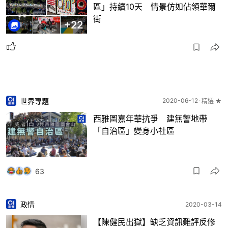
區」持續10天 情景仿如佔領華爾
街
+
22
世界專題
2020-06-12
精選 ★
西雅圖嘉年華抗爭 建無警地帶
「自治區」變身小社區
63
政情
2020-03-14
【陳健民出獄】缺乏資訊難評反修