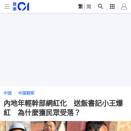
繁
|
简
中國
中國觀察
內地年輕幹部網紅化 送飯書記小王爆
紅 為什麼獲民眾受落？