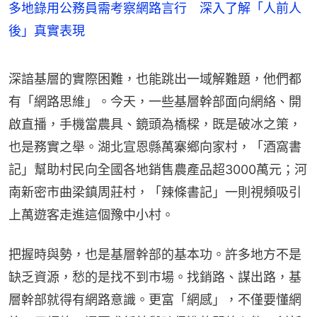
多地錄用公務員需考察網路言行 深入了解「人前人
後」真實表現
深諳基層的實際困難，也能跳出一域解難題，他們都
有「網路思維」。今天，一些基層幹部面向網絡、開
啟直播，手機當農具、鏡頭為橋樑，既是破冰之策，
也是務實之舉。湖北宣恩縣萬寨鄉向家村，「酒窩書
記」幫助村民向全國各地銷售農產品超3000萬元；河
南新密市曲梁鎮周莊村，「辣條書記」一則視頻吸引
上萬遊客走進這個豫中小村。
把握時與勢，也是基層幹部的基本功。許多地方不是
缺乏資源，愁的是找不到市場。找銷路、謀出路，基
層幹部就得有網路意識。更富「網感」，不僅要懂網