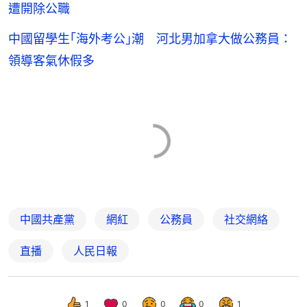
遭開除公職
中國留學生｢海外考公｣潮 河北男加拿大做公務員：
領導客氣休假多
中國共產黨
網紅
公務員
社交網絡
直播
人民日報
1
0
0
0
1