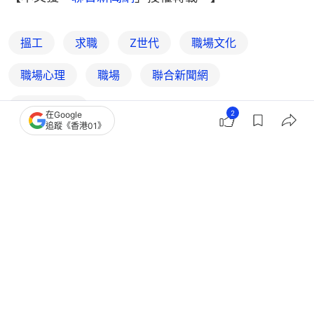
搵工
求職
Z世代
職場文化
職場心理
職場
聯合新聞網
瞬間有共鳴
2
在Google
追蹤《香港01》
7
0
1
1
0
中國
大國小事
深圳7旬翁擺攤賣2蚊花救癌妻 全城接
力爆買盼老伯早日收工