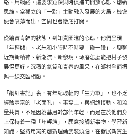
絡、用網絡，還要求錘鍊與時俱進的開放心態、創新
思維。當孤立的「一點」主動融入發展的大局，機會
便會噴薄而出，空間也會徹底打開。
從踏實肯幹的狀態，到知責圖進的心態，他們呈現
「年輕態」。老朱和小張時不時要「碰一碰」，聊聊
近期新精神、新潮流、新發現，琢磨怎麼能把村子發
展得更好。沉穩的氣質和青春的風采，在鄉村全面振
興一線交匯相融。
「網紅書記」裏，有年紀輕輕的「生力軍」，也不乏
經驗豐富的「老面孔」。事實上，與網絡接軌、和流
量共舞，不是因為基層幹部們年輕，而是在於他們身
上保持着一種「年輕態」，願意接觸新事物、學習新
知識，堅持用黨的創新理論武裝頭腦，在發展新質生