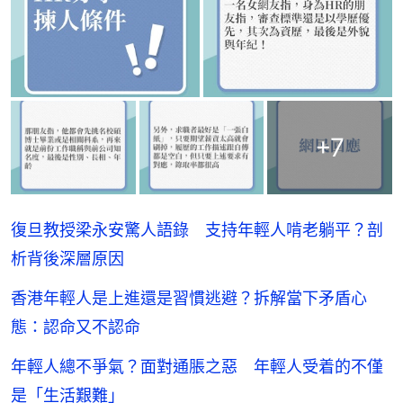
+
7
復旦教授梁永安驚人語錄 支持年輕人啃老躺平？剖
析背後深層原因
香港年輕人是上進還是習慣逃避？拆解當下矛盾心
態：認命又不認命
年輕人總不爭氣？面對通脹之惡 年輕人受着的不僅
是「生活艱難」