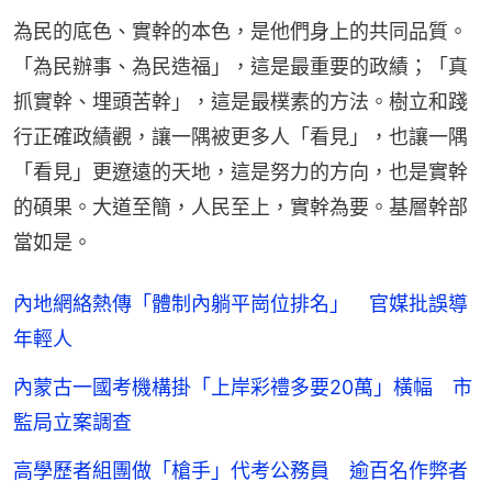
為民的底色、實幹的本色，是他們身上的共同品質。
「為民辦事、為民造福」，這是最重要的政績；「真
抓實幹、埋頭苦幹」，這是最樸素的方法。樹立和踐
行正確政績觀，讓一隅被更多人「看見」，也讓一隅
「看見」更遼遠的天地，這是努力的方向，也是實幹
的碩果。大道至簡，人民至上，實幹為要。基層幹部
當如是。
內地網絡熱傳「體制內躺平崗位排名」 官媒批誤導
年輕人
內蒙古一國考機構掛「上岸彩禮多要20萬」橫幅 市
監局立案調查
高學歷者組團做「槍手」代考公務員 逾百名作弊者