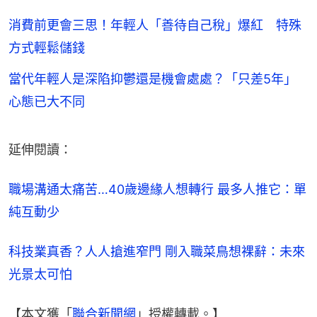
消費前更會三思！年輕人「善待自己稅」爆紅 特殊
方式輕鬆儲錢
當代年輕人是深陷抑鬱還是機會處處？「只差5年」
心態已大不同
延伸閱讀：
職場溝通太痛苦…40歲邊緣人想轉行 最多人推它：單
純互動少
科技業真香？人人搶進窄門 剛入職菜鳥想裸辭：未來
光景太可怕
【本文獲「
聯合新聞網
」授權轉載。】