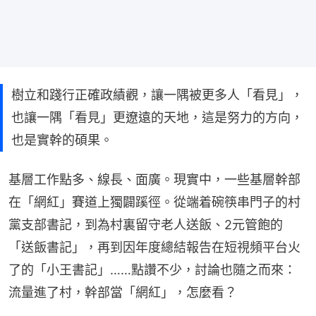
樹立和踐行正確政績觀，讓一隅被更多人「看見」，
也讓一隅「看見」更遼遠的天地，這是努力的方向，
也是實幹的碩果。
基層工作點多、線長、面廣。現實中，一些基層幹部
在「網紅」賽道上獨闢蹊徑。從端着碗筷串門子的村
黨支部書記，到為村裏留守老人送飯、2元管飽的
「送飯書記」，再到因年度總結報告在短視頻平台火
了的「小王書記」……點讚不少，討論也隨之而來：
流量進了村，幹部當「網紅」，怎麼看？