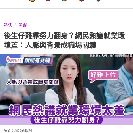
熱話
開罐
後生仔難靠努力翻身？網民熱議就業環
境差：人脈與背景成職場關鍵
撰文：
聯合新聞網