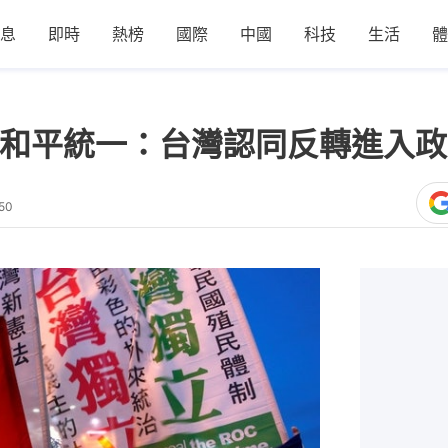
息
即時
熱榜
國際
中國
科技
生活
體
受和平統一：台灣認同反轉進入
50