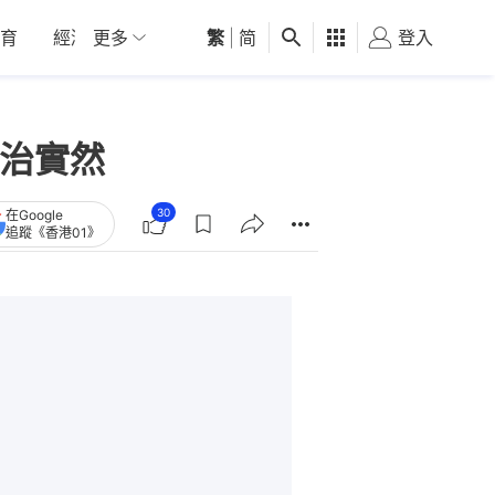
育
經濟
更多
01深圳
繁
觀點
|
简
健康
好食玩飛
登入
女
政治實然
30
在Google
追蹤《香港01》