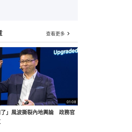
章
查看更多
01:08
知了」風波撕裂內地輿論 政務官
杠