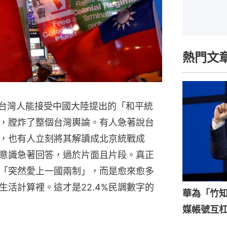
熱門文
萬台灣人能接受中國大陸提出的「和平統
，膛炸了整個台灣輿論。有人急著說台
，也有人立刻將其解讀成北京統戰成
意識急著回答，過於片面且片段。真正
「突然愛上一國兩制」，而是愈來愈多
活計算裡。這才是22.4%民調數字的
華為「竹
媒帳號互