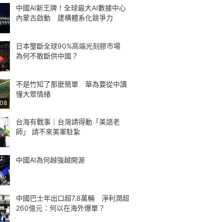
中國AI新王牌！全球最大AI數據中心
內蒙古啟動 建構體系化競爭力
日本壟斷全球90%高端光刻膠市場
為何不敢斷供中國？
不是竹知了那麼簡單 華為要從中讀
懂大眾情緒
:08
台海有戰事｜台灣請得動「美語老
師」 請不來美軍駐紮
中國AI為何越強越開源
中國巴士年出口超7.8萬輛 淨利潤超
260億元：何以在海外爆單？