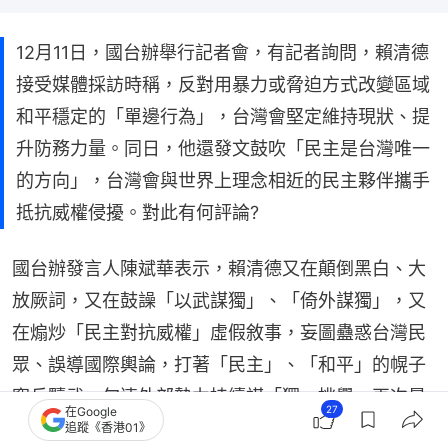
12月11日，國台辦舉行記者會，有記者詢問，賴清德
接受媒體採訪時稱，反對用暴力或脅迫方式改變區域
和平穩定的「單邊行為」，台灣會堅定維持現狀、提
升防務力量。同日，他還發文鼓吹「民主是台灣唯一
的方向」，台灣會與世界上理念相近的民主夥伴攜手
抵抗威權侵擾。對此有何評論?
國台辦發言人陳斌華表示，賴清德又在顛倒黑白、大
放厥詞，又在鼓譟「以武謀獨」、「倚外謀獨」，又
在煽炒「民主對抗威權」虛假敘事，妄圖蠱惑台灣民
眾、誤導國際輿論，打著「民主」、「和平」的幌子
窮兵黷武、勾連外部勢力持續謀「獨」挑釁，再次暴
27
在Google
露其冥頑不化的「台獨」本性和「和平破壞者」、
追蹤《香港01》