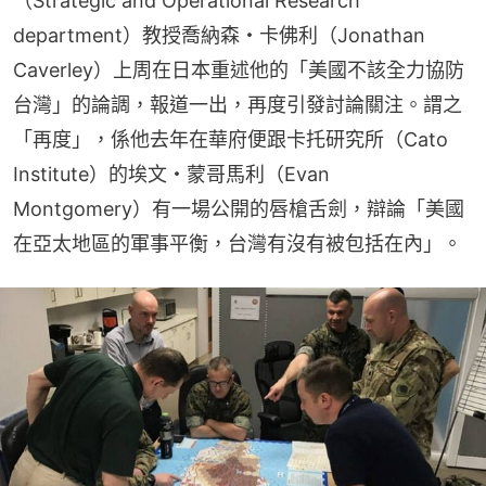
（Strategic and Operational Research 
department）教授喬納森・卡佛利（Jonathan 
Caverley）上周在日本重述他的「美國不該全力協防
台灣」的論調，報道一出，再度引發討論關注。謂之
「再度」，係他去年在華府便跟卡托研究所（Cato 
Institute）的埃文・蒙哥馬利（Evan 
Montgomery）有一場公開的唇槍舌劍，辯論「美國
在亞太地區的軍事平衡，台灣有沒有被包括在內」。