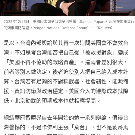
2025年12月6日，美國印太司令部司令巴帕羅（Samuel Paparo）出席在加州舉行
的列根國防論壇（Reagan National Defense Forum）。（Reuters）
是以，台灣內部輿論與其再一次追問美國會不會救台
灣，不如思考台灣能否把自己從「被救援對象」變成
「美國不得不協助的戰略資產」。這兩者差別很大，
前者等別人做決定，後者迫使別人把自己納入成本計
算。台灣若有足夠的不對稱武器、社會韌性、能源備
援、資訊防衛與政治穩定，美國介入的邊際成本就降
低，北京動武的預期成本也就相應提高。
總結華府智庫界自去年開始的這一系列辯論，值得台
灣警惕的，不是卡佛利主張「棄台」，也不是蒙哥馬