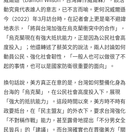
威爾遜（Damon Wilson，台灣譯作威爾森），該活
動究竟代表誰人的意志，已不言而喻。更何況威爾遜
今（2022）年3月訪台時，在記者會上更是毫不避諱
地表示，「將與台灣加強在烏克蘭衝突中的合作」，
「烏克蘭現在有強大抵抗能力，正是因為公民社會高
度投入」；他還轉述了蔡英文的說法，兩人討論如何
動員公民、強化社會韌性，「一般人也可以做很了不
起的事情，也可以是國家防衛很重要的面向」。
換句話說，美方真正在意的是，台灣如何整備化身為
台海的「烏克蘭」，在公民社會高度投入下，展現
「強大的抵抗能力」。這段時間以來，美方時不時有
政要抵台，在「民主盟友」的外衣下，要求台灣強化
「不對稱作戰」能力，甚至露骨地提出「不分男女全
民皆兵」的「建議」。而台灣確實也在貫徹美方「關