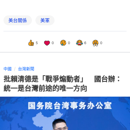
美台關係
美軍
5
0
0
6
0
中國
台灣新聞
批賴清德是「戰爭煽動者」 國台辦：
統一是台灣前途的唯一方向