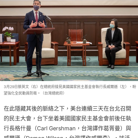
3月29日蔡英文（右）在總統府接見美國國家民主基金會執行長威爾遜（左），盼
望強化全民動員防衛。（台灣總統府）
在此隱藏其後的脈絡之下，美台連續三天在台北召開
的民主大會，台下坐着美國國家民主基金會前後任執
行長格什曼（Carl Gershman，台灣譯作葛胥曼）與