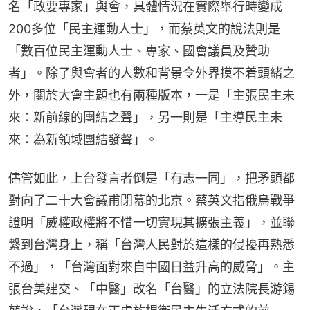
名「政要專家」與會，具體情況在實際舉行時變成
200多位「民主運動人士」，而蔡英文的說法則是
「數百位民主運動人士、專家、國會議員及贊助
者」。除了與會者的人數和背景令外界摸不着頭緒之
外，關於大會主題也有兩種版本，一是「主張民主未
來：新前線的團結之聲」，另一則是「主導民主未
來：為新領域團結發聲」。
儘管如此，上台發言者倒是「有志一同」，把矛頭都
對向了二十大會議甫閉幕的北京。蔡英文指俄烏戰爭
證明「威權政權將不惜一切實現其擴張主義」，並聯
繫到台灣身上，稱「台灣人民對於這樣的侵擾再熟悉
不過」，「台灣面對來自中國日益升高的威脅」。主
張台美建交、「中醫」改名「台醫」的立法院長游錫