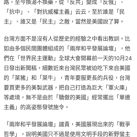
路，至今換湯不換藥，從「反共」變成「反俄」、
「抗中」、「對抗威權主義」云云，至於誰是「民
主」、誰又是「民主」之敵，當然是美國說了算。
台灣方面不是沒有人從歷史的經驗之中看出教訓。比
如由多個民間團體組成的「兩岸和平發展論壇」，他
們在「世界民主運動」全球大會開幕前一天的10月24
日發出新聞稿，細數近來台灣民眾被迫吃下來自美國
的「萊豬」和「萊牛」，青年要服更長的兵役，台灣
要買更多的美製武器，把自己打造為巨大「軍火庫」
等處境，無不是由於「驕傲的美國」經常擺出「單邊
主義」的高姿態發號施令。
「兩岸和平發展論壇」譴責，美國展現出來的「戰爭
哲學」，說明美國只不過是使用文明手段的新野蠻主