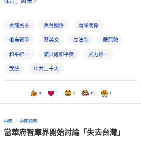
保台」窗紙？
台灣民主
美台關係
兩岸關係
俄烏戰爭
蔡英文
立法院
羅冠聰
和平統一
諾貝爾和平獎
武力統一
武統
中共二十大
8
1
2
15
1
中國
中國觀察
當華府智庫界開始討論「失去台灣」