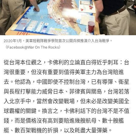
2020年1月，美軍陸戰隊戰爭學院首次公開兵棋推演介入台海戰爭。
（Facebook@War On The Rocks）
從台灣本位觀之，卡佛利的立論直白得近乎刺耳：台
灣很重要，但沒有重要到值得美軍主力為台灣賠進
去。他認為，中國即使不控制台灣，已有導彈、衛星
與長程打擊能力威脅日本、菲律賓與關島，台灣若落
入北京手中，當然會改變戰場，但未必是改變美國全
球霸權的關鍵。換言之，卡佛利話下的台灣不是不值
錢，而是價格沒有高到要賠進幾艘航母、數十艘艦
艇、數百架戰機的折損，以及耗盡大量彈藥。