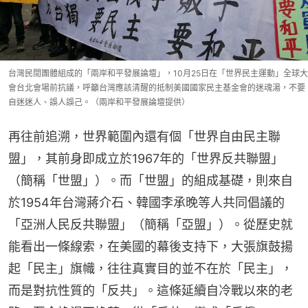
台灣民間團體組成的「兩岸和平發展論壇」，10月25日在「世界民主運動」全球大
會台北會場前抗議，呼籲台灣應該清醒的抵制美國國家民主基金會的迷魂湯，不要
自迷迷人、誤人誤己。（兩岸和平發展論壇提供）
再往前追溯，世界範圍內還有個「世界自由民主聯
盟」，其前身即成立於1967年的「世界反共聯盟」
（簡稱「世盟」）。而「世盟」的組成基礎，則來自
於1954年台灣蔣介石、韓國李承晚等人共同倡議的
「亞洲人民反共聯盟」（簡稱「亞盟」）。從歷史就
能看出一條線索，在美國的幕後支持下，大張旗鼓揚
起「民主」旗幟，往往真實目的並不在於「民主」，
而是對抗性質的「反共」。這條延續自冷戰以來的老