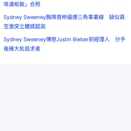
啡濾紙裝」合照
Sydney Sweeney胸降首映逼爆三角事業線 疑似真
空激突立體感超高
Sydney Sweeney傳戀Justin Bieber前經理人 分手
後擁大批追求者