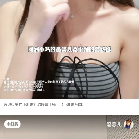
溫思婷曾在小紅書介紹隆鼻手術。（小紅書截圖）