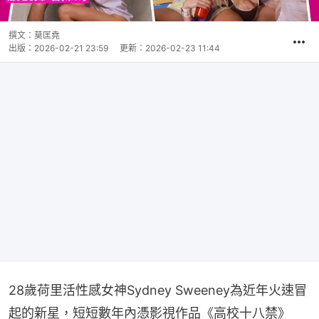
撰文：
莫匡堯
出版：
2026-02-21 23:59
更新：
2026-02-23 11:44
28歲荷里活性感女神Sydney Sweeney為近年火速冒
起的新星，短短數年內憑影視作品《高校十八禁》