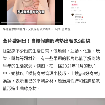
睇返溫思婷啲舊片，又真係有少少唔同。（小紅書截圖）
舊片遭翻出！自爆假胸假胯墊出魔鬼S曲線
除記錄不少她的生活日常，做瑜伽，運動、化妝、玩
樂、跳舞等題材外，有一些早期的影片也能了解到她
早年的生活狀況。例如，在一條2021年11月的影片
中，她就以「模特身材管理小技巧，上鏡get好身材」
為題，表示自己的平胸身材，透過用假胯和假胸墊就
能形造出曲線身材。