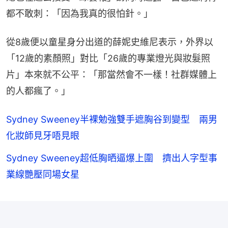
都不敢刺：「因為我真的很怕針。」
從8歲便以童星身分出道的薛妮史維尼表示，外界以
「12歲的素顏照」對比「26歲的專業燈光與妝髮照
片」本來就不公平：「那當然會不一樣！社群媒體上
的人都瘋了。」
Sydney Sweeney半裸勉強雙手遮胸谷到變型 兩男
化妝師見牙唔見眼
Sydney Sweeney超低胸晒逼爆上圍 擠出人字型事
業線艷壓同場女星