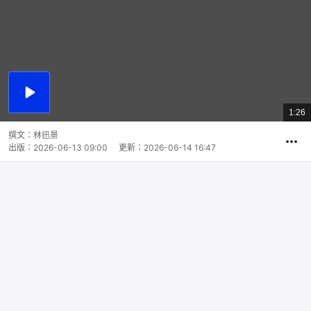
播
放
1:26
總
影
共
片
時
撰文：
林迅景
間
出版：
2026-06-13 09:00
更新：
2026-06-14 16:47