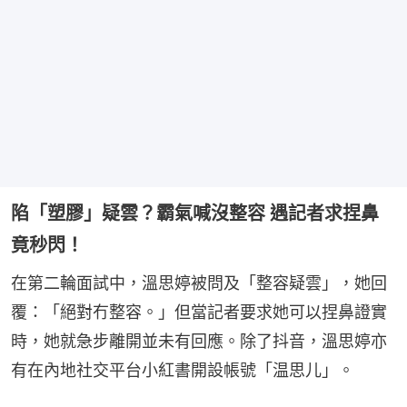
陷「塑膠」疑雲？霸氣喊沒整容 遇記者求捏鼻
竟秒閃！
在第二輪面試中，溫思婷被問及「整容疑雲」，她回
覆：「絕對冇整容。」但當記者要求她可以捏鼻證實
時，她就急步離開並未有回應。除了抖音，溫思婷亦
有在內地社交平台小紅書開設帳號「温思儿」。