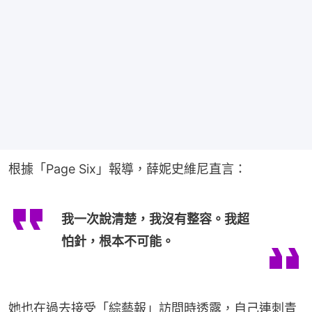
根據「Page Six」報導，薛妮史維尼直言：
我一次說清楚，我沒有整容。我超
怕針，根本不可能。
她也在過去接受「綜藝報」訪問時透露，自己連刺青