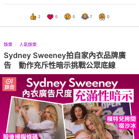
2
0
0
7
0
娛樂
人氣娛樂
Sydney Sweeney拍自家內衣品牌廣
告 動作充斥性暗示挑戰公眾底線