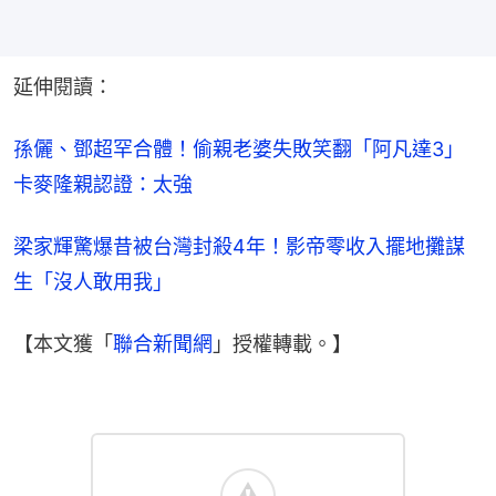
延伸閱讀：
孫儷、鄧超罕合體！偷親老婆失敗笑翻「阿凡達3」
卡麥隆親認證：太強
梁家輝驚爆昔被台灣封殺4年！影帝零收入擺地攤謀
生「沒人敢用我」
【本文獲「
聯合新聞網
」授權轉載。】