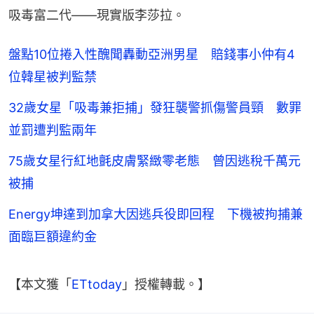
吸毒富二代——現實版李莎拉。
盤點10位捲入性醜聞轟動亞洲男星 賠錢事小仲有4
位韓星被判監禁
32歲女星「吸毒兼拒捕」發狂襲警抓傷警員頸 數罪
並罰遭判監兩年
75歲女星行紅地氈皮膚緊緻零老態 曾因逃稅千萬元
被捕
Energy坤達到加拿大因逃兵役即回程 下機被拘捕兼
面臨巨額違約金
【本文獲「
ETtoday
」授權轉載。】