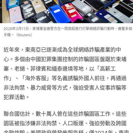
2026年3月11日，柬埔寨金邊警方在一間旅館進行打擊網絡詐騙行動時，繳獲多個
手機。（Reuters）
近年來，東南亞已逐漸成為全球網絡詐騙產業的中
心。多個由中國犯罪集團控制的詐騙園區盤踞於柬埔
寨、老撾、菲律賓和緬泰邊境等地，以「高薪工
作」、「海外客服」等名義誘騙外國人前往，再通過
非法拘禁、暴力威脅等方式，強迫受害人從事詐騙等
犯罪活動。
聯合國估計，數十萬人曾在這些詐騙園區工作。這些
園區被指涉嫌非法拘禁、人口販運、強迫勞動及跨國
金融詐騙。美國政府曾發佈報告稱，僅2024年，東南