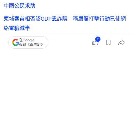
中國公民求助
柬埔寨首相否認GDP靠詐騙 稱嚴厲打擊行動已使網
絡電騙減半
7
在Google
柬埔寨首相：新徵兵法生效 逃兵役最高判5年監禁
追蹤《香港01》
電信詐騙
柬埔寨
人口販賣
韓國
韓國新聞
大學生
詐騙