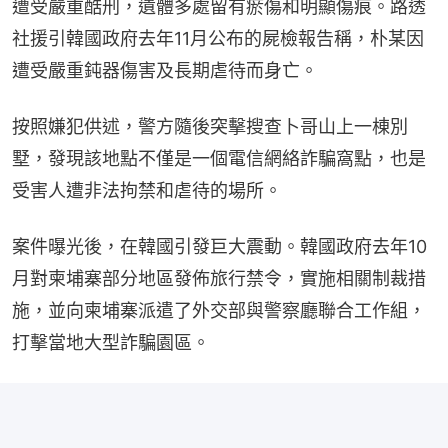
遭受嚴重酷刑，遺體多處留有瘀傷和明顯傷痕。路透
社援引韓國政府去年11月公布的屍檢報告稱，朴某因
遭受嚴重鈍器傷害及長期虐待而身亡。
按照嫌犯供述，警方隨後突擊搜查卜哥山上一棟別
墅，發現該地點不僅是一個電信網絡詐騙窩點，也是
受害人遭非法拘禁和虐待的場所。
案件曝光後，在韓國引發巨大震動。韓國政府去年10
月對柬埔寨部分地區發佈旅行禁令，實施相關制裁措
施，並向柬埔寨派遣了外交部與警察廳聯合工作組，
打擊當地大型詐騙園區。