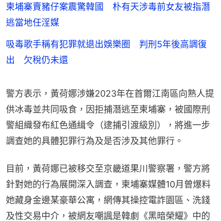
柬埔寨賣豬仔案震驚韓國 朴有天涉毒前女友被指潛
逃當地任淫媒
吸毒歌手稱有犯罪就退出娛樂圈 判刑5年後高調復
出 欠稅仍未還
警方表示，黃荷娜涉嫌2023年在首爾江南區向熟人提
供冰毒並共同吸食，因拒捕潛逃至柬埔寨，被國際刑
警組織發布紅色通緝令（逮捕引渡級別），將進一步
調查她的具體犯罪行為及是否涉及其他罪行。
目前，黃荷娜已被移交至京畿道果川警察署，警方將
針對她的行為展開深入調查，柬埔寨媒體10月曾爆料
她藏身金邊某豪華公寓，網傳其操控電詐園區、洗錢
及性交易中介，被網友嘲諷是韓劇《黑暗榮耀》中的