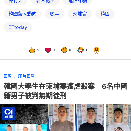
朴有天
名人犯法
電信詐騙
韓國藝人動向
吸毒
柬埔寨
韓國
ETtoday
5
0
0
1
1
國際
即時國際
韓國大學生在柬埔寨遭虐殺案 6名中國
籍男子被判無期徒刑