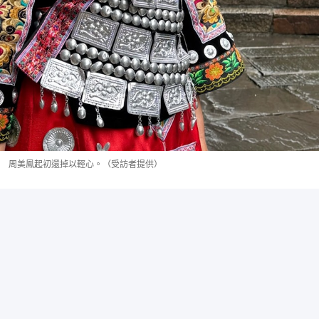
周美鳳起初還掉以輕心。（受訪者提供）