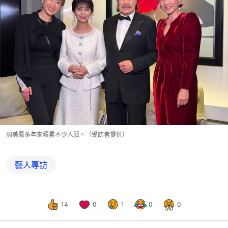
周美鳳多年來積累不少人脈。（受訪者提供）
藝人專訪
14
0
1
0
0