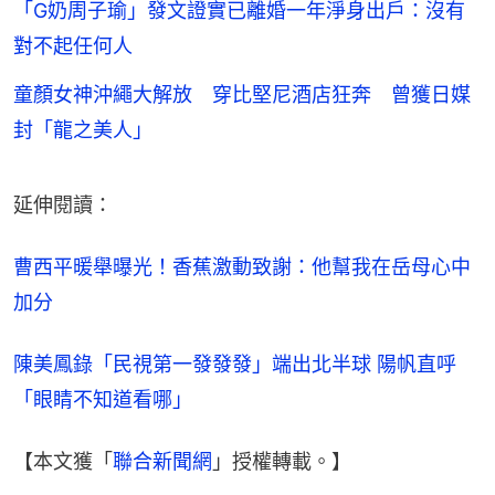
「G奶周子瑜」發文證實已離婚一年淨身出戶：沒有
對不起任何人
童顏女神沖繩大解放 穿比堅尼酒店狂奔 曾獲日媒
封「龍之美人」
延伸閱讀：
曹西平暖舉曝光！香蕉激動致謝：他幫我在岳母心中
加分
陳美鳳錄「民視第一發發發」端出北半球 陽帆直呼
「眼睛不知道看哪」
【本文獲「
聯合新聞網
」授權轉載。】