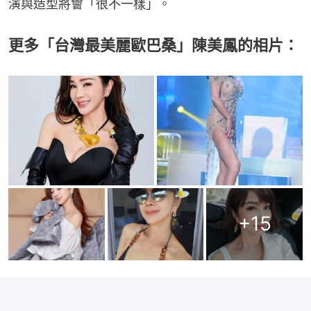
演與造型將會「很不一樣」。
更多「台灣最美麗歐巴桑」陳美鳳的相片：
+
15