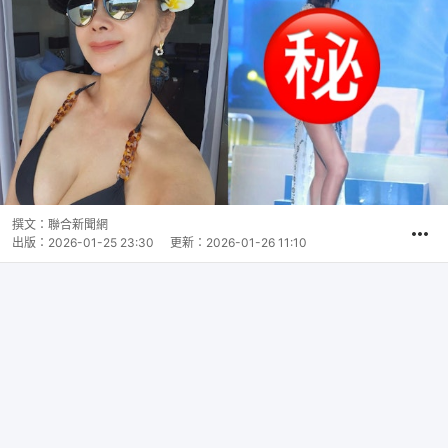
撰文：
聯合新聞網
出版：
2026-01-25 23:30
更新：
2026-01-26 11:10