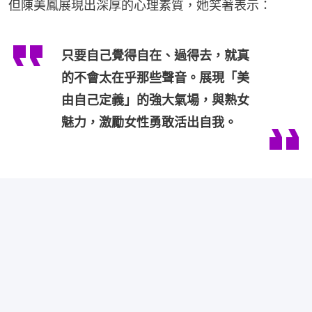
但陳美鳳展現出深厚的心理素質，她笑著表示：
只要自己覺得自在、過得去，就真
的不會太在乎那些聲音。展現「美
由自己定義」的強大氣場，與熟女
魅力，激勵女性勇敢活出自我。