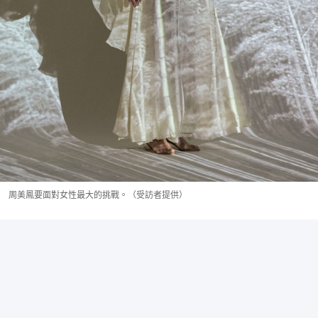
周美鳳要面對女性最大的挑戰。（受訪者提供）