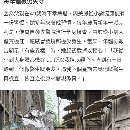
每年體檢仍失守
因為父親在49歲時不幸病逝，周美鳳從小對健康便有
一份警惕。她多年來養成習慣，每年農曆新年一派完
利是，便會自發去醫院進行全身檢查。由於從小到大
體質極佳，連感冒發燒都極少發生，當某一年體檢報
告顯示「有些異樣」時，她起初還掉以輕心：「我從
小到大身體都幾好……所以我掉以輕心。直到有一日
遇到一個做醫生嘅朋友，逼我下個星期去見他嘅醫生
再檢查，檢查之後原來發現係真。」