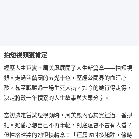
拍短視頻獲肯定
經歷人生巨變，周美鳳展開了人生新篇章——拍短視
頻。走過演藝圈的五光十色，歷經公關界的血汗心
酸，甚至戰勝過一場生死大病，如今的她行得走得，
決定將數十年積累的人生故事與大眾分享。
當初決定嘗試短視頻時，周美鳳內心其實經過一番掙
扎。她曾心想自己不再年輕，到底還會不會有人看？
但性格豁達的她很快轉念：「經歷咗咁多起跌，係時