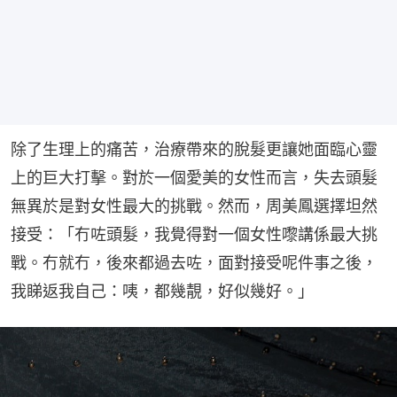
除了生理上的痛苦，治療帶來的脫髮更讓她面臨心靈
上的巨大打擊。對於一個愛美的女性而言，失去頭髮
無異於是對女性最大的挑戰。然而，周美鳳選擇坦然
接受：「冇咗頭髮，我覺得對一個女性嚟講係最大挑
戰。冇就冇，後來都過去咗，面對接受呢件事之後，
我睇返我自己：咦，都幾靚，好似幾好。」