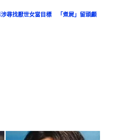
男涉尋找厭世女當目標　「煮屍」留頭顱