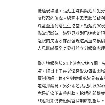
抵達現場後，張姓主嫌與吳姓共犯分
度殘忍的施虐。過程中湯男臉部遭利
珠甚至遭到活生生挖空。短短約30
傷當場斷氣，嫌犯見狀則迅速逃離現
巡視的夫妻才赫然發現這具血肉模糊
人見狀嚇得全身發抖並立刻報警處理
警方獲報後於24小時內火速收網，
婦，隔日下午再以優勢警力包圍田尾
壓制落網。這4名到案嫌犯皆具有毒
定羈押禁見，另外兩名共犯則以3萬元
竟是誰痛下毒手割臉、挖眼的關鍵案
施虐細節仍待檢察官擇期解剖釐清。