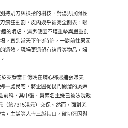
別持𠝹刀與撿拾的樹枝，對湯男展開極
刃瘋狂劃割，皮肉幾乎被完全削去，眼
分鐘的凌虐，湯男便因不堪重擊與嚴重創
場。直到當天下午3時許，一對前往果園
的遺體，現場更遺留有線香等物品，婦
。
先於案發當日傍晚在埔心鄉逮捕張嫌夫
鄉一處民宅，將企圖從後門開溜的吳嫌
品前科，其中張、吳兩名主嫌已被法院裁
（約7315港元）交保。然而，面對究
情，主嫌等人皆三緘其口，確切死因與