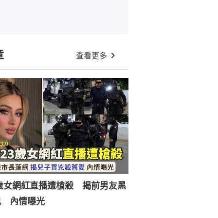
章
查看更多
歲女網紅直播遭槍殺 揭前男友黑
兇 內情曝光