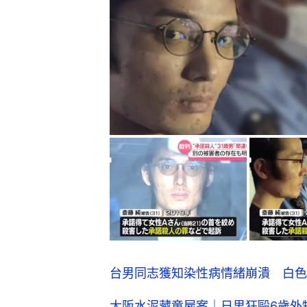
台男同志獲知染性病情緒崩潰 白色
大阪水泥藏童屍案｜日男狂毆6歲外