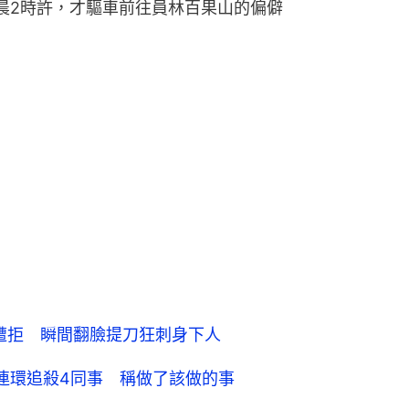
晨2時許，才驅車前往員林百果山的偏僻
遭拒 瞬間翻臉提刀狂刺身下人
連環追殺4同事 稱做了該做的事