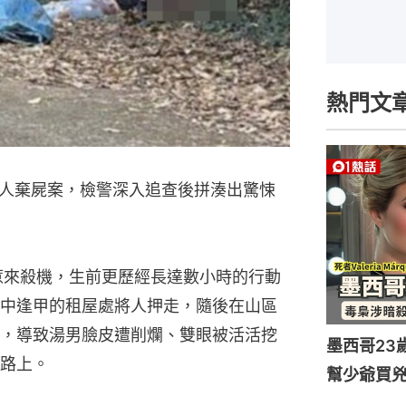
熱門文
人棄屍案，檢警深入追查後拼湊出驚悚
惹來殺機，生前更歷經長達數小時的行動
中逢甲的租屋處將人押走，隨後在山區
時，導致湯男臉皮遭削爛、雙眼被活活挖
墨西哥23
路上。
幫少爺買