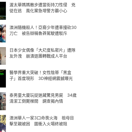
渥太華媽媽散步遭當街持刀性侵 兇
徒在逃 風化案急增警方籲小心
澳洲隨機殺人！亞裔少年遭車撞砍30
刀亡 被告辯稱魯莽駕駛遭駁斥
日本少女偶像「大尺度私密片」遭隊
友外洩 崩潰退團轉戰成人平台
醫學界重大突破！女性陰蒂「黑盒
子」首度現形 3D神經網震撼曝光
泰男童大廈玩捉迷藏驚見男屍 34歲
清潔工倒斃梯間 調查揭內情
澳洲華人一家3口命喪火海 祖母目
擊至親被困 圖衝入火場終被阻