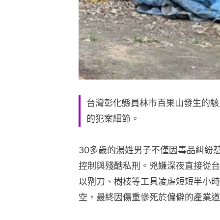
台灣彰化縣員林市百果山發生的駭
的犯案細節。
30多歲的湯姓男子不僅因毒品糾紛
控制與殘酷私刑。兇嫌深夜直接從台
以𠝹刀、樹枝等工具凌虐短短半小
空，最終因傷重慘死於偏僻的產業道