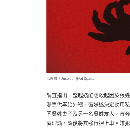
示意圖（Unsplash@Ari Spada）
調查指出，整起殘酷虐殺起因於張姓
湯男供毒給外甥，張嫌遂決定動用私
同吳姓妻子及另一名吳姓友人，直奔
處理論，隨後將其強行押上車。嫌犯