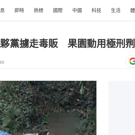
息
即時
熱榜
國際
中國
科技
生活
體
夥黨擄走毒販 果園動用極刑
:30