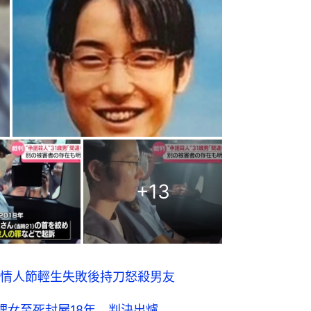
+
13
情人節輕生失敗後持刀怒殺男友
甥女至死封屍18年 判決出爐