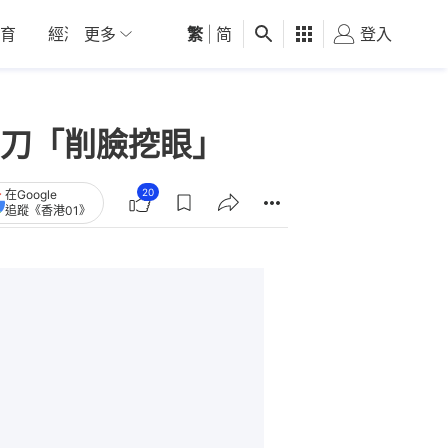
育
經濟
更多
01深圳
繁
觀點
|
简
健康
好食玩飛
登入
女
刀「削臉挖眼」
20
在Google
追蹤《香港01》