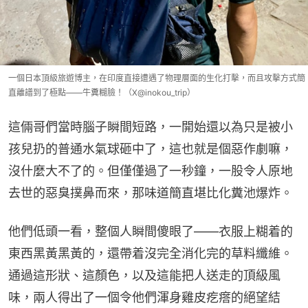
一個日本頂級旅遊博主，在印度直接遭遇了物理層面的生化打擊，而且攻擊方式簡
直離譜到了極點——牛糞糊臉！（X@inokou_trip）
這倆哥們當時腦子瞬間短路，一開始還以為只是被小
孩兒扔的普通水氣球砸中了，這也就是個惡作劇嘛，
沒什麼大不了的。但僅僅過了一秒鐘，一股令人原地
去世的惡臭撲鼻而來，那味道簡直堪比化糞池爆炸。
他們低頭一看，整個人瞬間傻眼了——衣服上糊着的
東西黑黃黑黃的，還帶着沒完全消化完的草料纖維。
通過這形狀、這顏色，以及這能把人送走的頂級風
味，兩人得出了一個令他們渾身雞皮疙瘩的絕望結