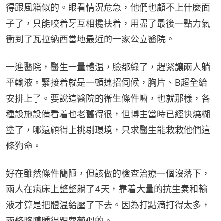
得跟風箱似的。眼看情況危急，他們也顧不上什麼面
子了，只能咬着牙互相攙扶着，用盡了最後一點力氣
衝到了瓦拉納西當地最近的一家公立醫院。
一進醫院，醫生一量體温，臉都綠了，趕緊讓兩人躺
平輸液。緊接着就是一頓連招伺候，胸片、B超全給
安排上了。要說這醫院的衛生條件嘛，也就那樣，各
種設施設備看着也老舊得很，但博主當時已經快燒糊
塗了，哪還顧得上挑剔環境，只求醫生能救救他們這
條狗命。
好在雖然條件簡陋，但該做的檢查治療一個沒落下，
兩人在病床上整整躺了4天，靠着大量的抗生素和輸
液才算是把體温給壓了下去。因為打點滴打得太多，
兩條胳膊腫得跟蘿蔔似的。