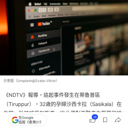
示意圖（Unsplash@Szabo Viktor）
《NDTV》報導，這起事件發生在蒂魯普區
（Tiruppur），32歲的孕婦沙西卡拉（Sasikala）在
生第一胎時接受剖腹產，從此便對西醫產生厭惡和排
28
在Google
斥的情緒。她與丈夫柯蘭泰薩米（Kolanthaisamy）
追蹤《香港01》