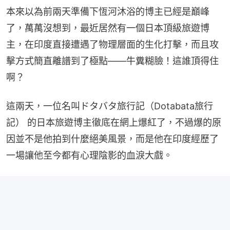
本來以為前兩天準備下恆河沐浴的博主已經是巔峰
了，萬萬沒想到，最近居然有一個日本頂級旅遊博
主，在印度直接遭遇了物理層面的生化打擊，而且攻
擊方式簡直離譜到了極點——牛糞糊臉！這誰頂得住
啊？
這兩天，一位名叫ドタバタ旅行記（Dotabata旅行
記） 的日本旅遊博主徹底在網上爆紅了，不過爆的原
因並不是他拍到什麼絕美風景，而是他在印度經歷了
一場讓他至今都有心理陰影的血淚大戲。