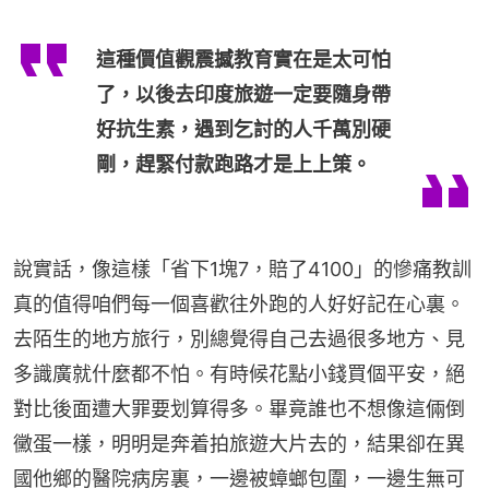
這種價值觀震撼教育實在是太可怕
了，以後去印度旅遊一定要隨身帶
好抗生素，遇到乞討的人千萬別硬
剛，趕緊付款跑路才是上上策。
說實話，像這樣「省下1塊7，賠了4100」的慘痛教訓
真的值得咱們每一個喜歡往外跑的人好好記在心裏。
去陌生的地方旅行，別總覺得自己去過很多地方、見
多識廣就什麼都不怕。有時候花點小錢買個平安，絕
對比後面遭大罪要划算得多。畢竟誰也不想像這倆倒
黴蛋一樣，明明是奔着拍旅遊大片去的，結果卻在異
國他鄉的醫院病房裏，一邊被蟑螂包圍，一邊生無可