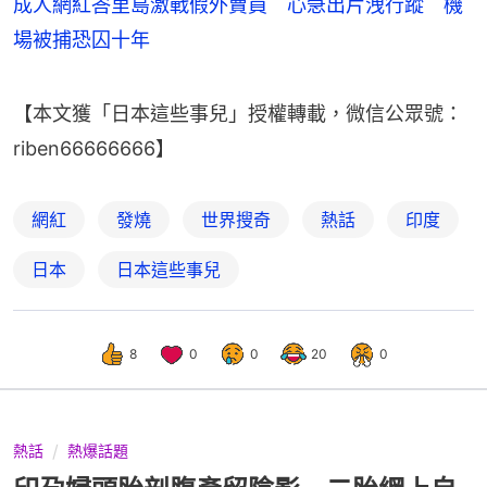
成人網紅峇里島激戰假外賣員 心急出片洩行蹤 機
場被捕恐囚十年
【本文獲「日本這些事兒」授權轉載，微信公眾號：
riben66666666】
網紅
發燒
世界搜奇
熱話
印度
日本
日本這些事兒
8
0
0
20
0
熱話
熱爆話題