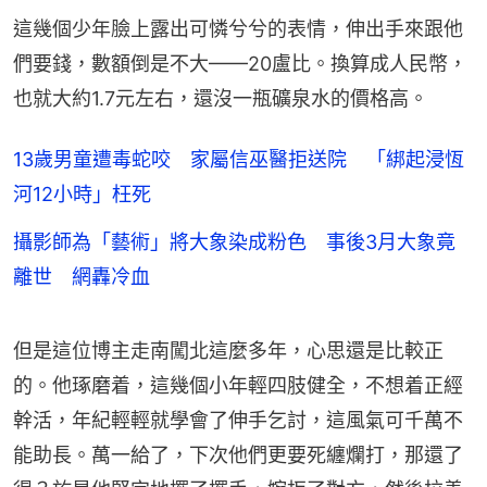
這幾個少年臉上露出可憐兮兮的表情，伸出手來跟他
們要錢，數額倒是不大——20盧比。換算成人民幣，
也就大約1.7元左右，還沒一瓶礦泉水的價格高。
13歲男童遭毒蛇咬 家屬信巫醫拒送院 「綁起浸恆
河12小時」枉死
攝影師為「藝術」將大象染成粉色 事後3月大象竟
離世 網轟冷血
但是這位博主走南闖北這麼多年，心思還是比較正
的。他琢磨着，這幾個小年輕四肢健全，不想着正經
幹活，年紀輕輕就學會了伸手乞討，這風氣可千萬不
能助長。萬一給了，下次他們更要死纏爛打，那還了