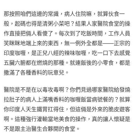
那按照咱們這邊的常識，病人住院嘛，就算伙食一
般，起碼也得是清粥小菜吧？結果人家醫院食堂的操
作直接把倆人看傻了。每次到了吃飯時間，工作人員
笑眯眯地端上來的東西，無一例外全都是——正宗的
印度咖喱，是正兒八經的辣味咖喱，吃一口下去感覺
五臟六腑都在燃燒的那種。就連飯後的小零食，都是
撒滿了各種香料的玩意兒。
醫院是不是在以毒攻毒啊？你們見過哪家醫院給發燒
拉肚子的病人上滿嘴香料的咖喱飯當病號餐的？就算
你印度人天生鐵胃扛得住，但這倆是外來的脆皮遊客
啊。這種強行灌輸當地美食的操作，真的讓人懷疑是
不是跟主治醫生合夥開的食堂。