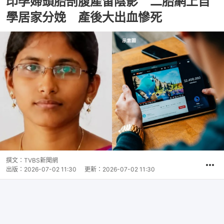
印孕婦頭胎剖腹產留陰影 二胎網上自
學居家分娩 產後大出血慘死
撰文：
TVBS新聞網
出版：
2026-07-02 11:30
更新：
2026-07-02 11:30