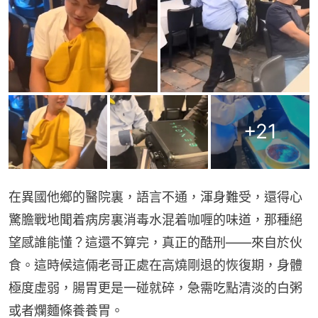
+
21
在異國他鄉的醫院裏，語言不通，渾身難受，還得心
驚膽戰地聞着病房裏消毒水混着咖喱的味道，那種絕
望感誰能懂？這還不算完，真正的酷刑——來自於伙
食。這時候這倆老哥正處在高燒剛退的恢復期，身體
極度虛弱，腸胃更是一碰就碎，急需吃點清淡的白粥
或者爛麵條養養胃。