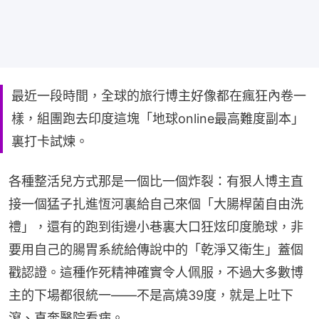
最近一段時間，全球的旅行博主好像都在瘋狂內卷一
樣，組團跑去印度這塊「地球online最高難度副本」
裏打卡試煉。
各種整活兒方式那是一個比一個炸裂：有狠人博主直
接一個猛子扎進恆河裏給自己來個「大腸桿菌自由洗
禮」，還有的跑到街邊小巷裏大口狂炫印度脆球，非
要用自己的腸胃系統給傳說中的「乾淨又衛生」蓋個
戳認證。這種作死精神確實令人佩服，不過大多數博
主的下場都很統一——不是高燒39度，就是上吐下
瀉、直奔醫院看病。