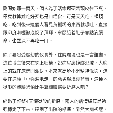
剛開始那一兩天，倆人為了活命還硬着頭皮往下嚥，
畢竟就算難吃好歹也是口糧食。可是天天吃，頓頓
吃，吃到後來這倆人看見黃糊糊的東西就想吐，直接
跟印度咖喱徹底說了拜拜，寧願餓着肚子靠點滴續
命，也堅決不再吃一口。
除了要忍受魔幻的伙食外，住院環境也是一言難盡。
這位博主後來在網上吐槽，說病房裏蟑螂氾濫，大晚
上的就在床邊開派對。本來就高燒不退精神恍惚，還
要在這種「小強遍地走」的惡劣環境裏苟着，這種地
獄般的體驗恐怕比牛糞糊臉還要折磨人吧？
經過了整整4天煉獄般的折磨，兩人的病情總算是勉
強穩定了下來，達到了出院的標準。雖然大病初癒，