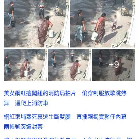
+
9
美女網紅擅闖紐約消防局拍片 偷穿制服放歌跳熱
舞 還爬上消防車
網紅柬埔寨死裏逃生斷雙腿 直播親揭賣豬仔內幕
兩帳號突遭封禁