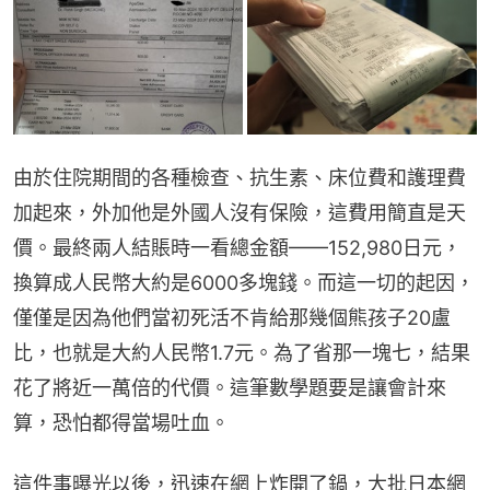
由於住院期間的各種檢查、抗生素、床位費和護理費
加起來，外加他是外國人沒有保險，這費用簡直是天
價。最終兩人結賬時一看總金額——152,980日元，
換算成人民幣大約是6000多塊錢。而這一切的起因，
僅僅是因為他們當初死活不肯給那幾個熊孩子20盧
比，也就是大約人民幣1.7元。為了省那一塊七，結果
花了將近一萬倍的代價。這筆數學題要是讓會計來
算，恐怕都得當場吐血。
這件事曝光以後，迅速在網上炸開了鍋，大批日本網