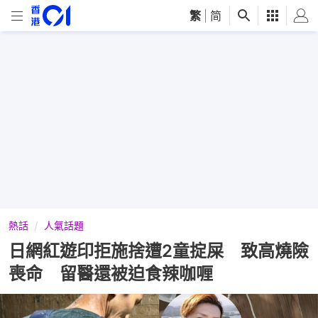
繁
|
简
熱話
人氣話題
日網紅遊印拒施捨遭2童掟屎 致高燒險
喪命 留醫還被迫食辣咖喱