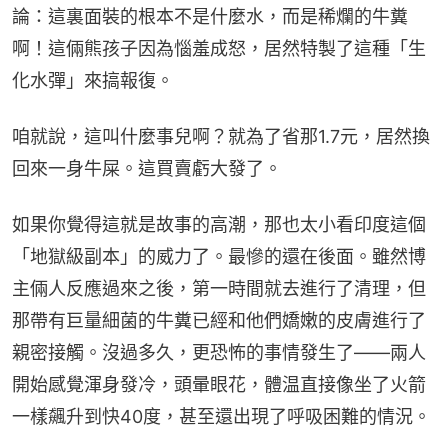
論：這裏面裝的根本不是什麼水，而是稀爛的牛糞
啊！這倆熊孩子因為惱羞成怒，居然特製了這種「生
化水彈」來搞報復。
咱就說，這叫什麼事兒啊？就為了省那1.7元，居然換
回來一身牛屎。這買賣虧大發了。
如果你覺得這就是故事的高潮，那也太小看印度這個
「地獄級副本」的威力了。最慘的還在後面。雖然博
主倆人反應過來之後，第一時間就去進行了清理，但
那帶有巨量細菌的牛糞已經和他們嬌嫩的皮膚進行了
親密接觸。沒過多久，更恐怖的事情發生了——兩人
開始感覺渾身發冷，頭暈眼花，體温直接像坐了火箭
一樣飆升到快40度，甚至還出現了呼吸困難的情況。