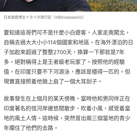
日本旅遊博主ドタバタ旅行記（X@DotabataGG）
要知道這哥們可不是什麼小白遊客，人家走南闖北，
自稱去過大大小小114個國家和地區，在海外漂泊的日
子加起來超過了整整2700天，換算一下那就是7年
多，絕對稱得上是王者級老玩家了。按照他的經驗
值，在印度只要不下河游泳，應該是穩得一匹的。但
現實直接照着他臉上扇了一個大耳刮子。
故事發生在上個月的某天傍晚。當時他和男同伴正在
印度著名的恆河岸邊悠閒散步，吹着小風，感受着當
地的風土人情。這時候，突然冒出兩三個當地的青少
年攔住了他們的去路。