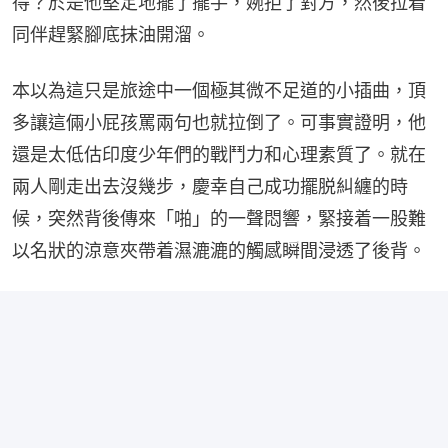
得？於是他堅定地擺了擺手，婉拒了對方，然後拉着
同伴趕緊腳底抹油開溜。
本以為這只是旅途中一個極其微不足道的小插曲，頂
多讓這倆小屁孩罵兩句也就拉倒了。可事實證明，他
還是太低估印度少年們的戰鬥力和心理素質了。就在
兩人剛走出去沒幾步，慶幸自己成功擺脱糾纏的時
候，突然背後傳來「啪」的一聲悶響，緊接着一股難
以名狀的涼意夾帶着濕漉漉的觸感瞬間浸透了後背。