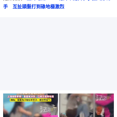
手　互扯頭髮打到碌地極激烈