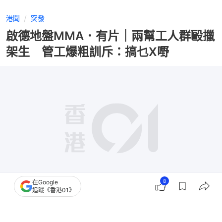
港聞
突發
啟德地盤MMA．有片｜兩幫工人群毆擸
架生 管工爆粗訓斥：搞乜X嘢
8
在Google
追蹤《香港01》
撰文：
凌逸德
出版：
2026-08-02 11:44
更新：
2026-08-02 20:04