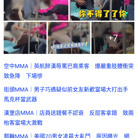
+
7
空中MMA｜英航醉漢辱罵巴裔乘客 爆嚴重肢體衝突
致急降 下場慘
街頭MMA｜男子巧遇疑似前女友新歡當場大打出手
馬克杯當武器
漢堡店MMA｜店員送錯餐不認衰 反屈客拿錯 致兩
枱客當場大激戰
郵輪MMA｜美國20男女凌晨大亂鬥 原因曝光 網