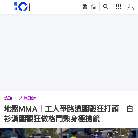
繁
|
简
熱話
人氣話題
地盤MMA｜工人爭路遭圍毆狂打頭 白
衫漢圍觀狂做格鬥熱身極搶鏡