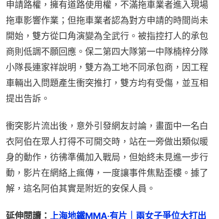
申請路權，擁有道路使用權，不滿拖車業者進入現場
拖車影響作業；但拖車業者認為對方申請的時間尚未
開始，雙方從口角演變為全武行。被指控打人的承包
商則低調不願回應。保二第四大隊第一中隊楠梓分隊
小隊長連家祥說明，雙方為工地不同承包商，因工程
車輛出入問題產生衝突推打，雙方均有受傷，並互相
提出告訴。
衝突影片流出後，意外引發網友討論，畫面中一名白
衣阿伯在眾人打得不可開交時，站在一旁做出類似暖
身的動作，彷彿準備加入戰局，但始終未見進一步行
動，影片在網絡上瘋傳，一度讓事件焦點歪樓。據了
解，這名阿伯其實是附近的安保人員。
延伸閱讀：
上海地鐵MMA‧有片｜兩女子爭位大打出