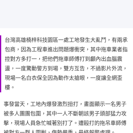
台灣高雄楠梓科技園區一處工地發生大亂鬥，有兩承
包商，因為工程車進出問題爆衝突，其中拖車業者指
控對方多打一，把他們拖車師傅打到顱內出血腦震
盪，一度驚動警方到場，雙方互告，不過影片外流，
現場一名白衣保全因為動作太搶眼，一度讓全網歪
樓。
事發當天，工地內爆發激烈扭打，畫面顯示一名男子
被多人團團包圍，其中一人不斷朝該男子頭部猛力攻
擊，現場人員急忙喊著別打了。遭毆打的拖吊車師傅
被對方一群人圍剿，傷勢嚴重，最終報警處理。