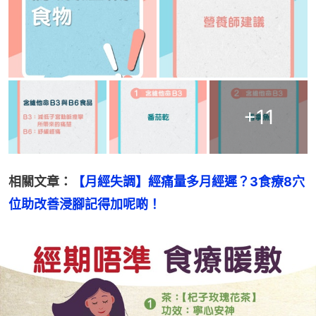
+
11
相關文章：
【月經失調】經痛量多月經遲？3食療8穴
位助改善浸腳記得加呢啲！