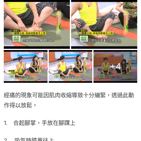
+
4
經痛的現象可能因肌肉收縮導致十分繃緊，透過此動
作得以放鬆。
1.　合起腳掌，手放在腳踝上
2.　吸氣時膝蓋往上