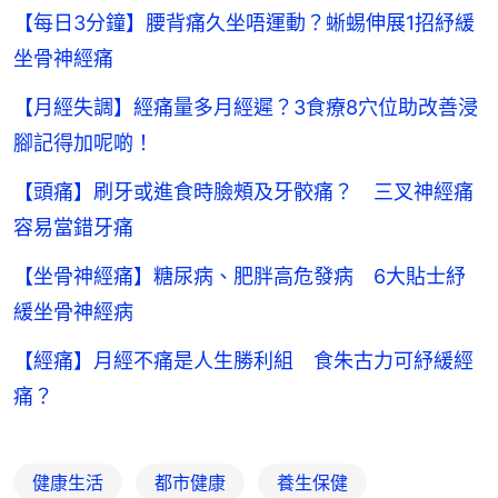
【每日3分鐘】腰背痛久坐唔運動？蜥蜴伸展1招紓緩
坐骨神經痛
【月經失調】經痛量多月經遲？3食療8穴位助改善浸
腳記得加呢啲！
【頭痛】刷牙或進食時臉頰及牙骹痛？ 三叉神經痛
容易當錯牙痛
【坐骨神經痛】糖尿病、肥胖高危發病 6大貼士紓
緩坐骨神經病
【經痛】月經不痛是人生勝利組 食朱古力可紓緩經
痛？
健康生活
都市健康
養生保健