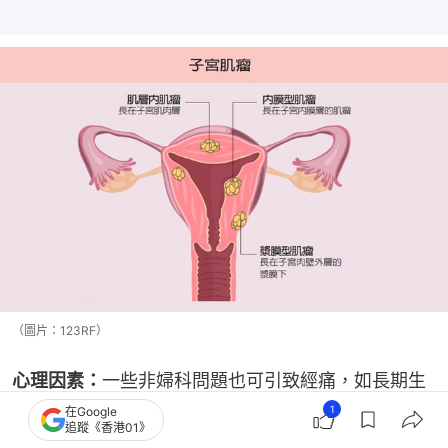
（圖片：123RF）
心理因素：
一些非婦科問題也可引致經痛，如長期生
活壓力大、讀書考試壓力大、生活節奏過急及一些不
1
在Google
追蹤《香港01》
良習慣如抽煙、喝酒、缺乏運動等也會令經痛嚴重。