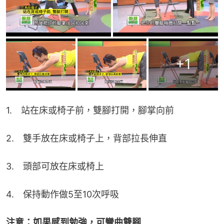
+
1
1.　站在床或椅子前，雙腳打開，腳掌向前
2.　雙手放在床或椅子上，背部拉長伸直
3.　頭部可放在床或椅上
4.　保持動作做5至10次呼吸
注意：如果感到勉強，可彎曲雙腳