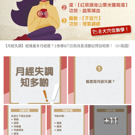
【月經失調】經痛量多月經遲？3食療8穴位助改善浸腳記得加呢啲！（01製圖）
+
11