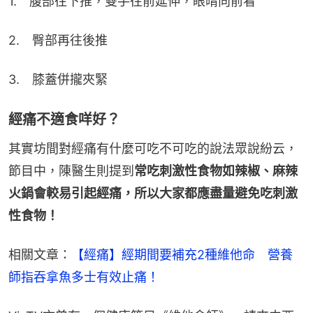
1.　腹部往下推，雙手往前延伸，眼晴向前看
2.　臀部再往後推
3.　膝蓋併攏夾緊
經痛不適食咩好？
其實坊間對經痛有什麼可吃不可吃的說法眾說紛云，
節目中，陳醫生則提到
常吃刺激性食物如辣椒、麻辣
火鍋會較易引起經痛，所以大家都應盡量避免吃刺激
性食物！
相關文章：
【經痛】經期間要補充2種維他命　營養
師指吞拿魚多士有效止痛！