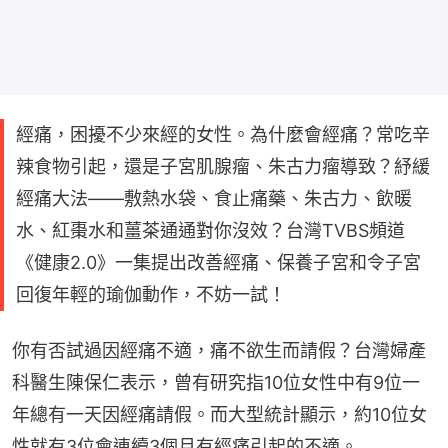
經痛，困擾不少來經的女性。為什麼會經痛？常吃辛
辣食物引起，還是子宮肌腺瘤、朱古力瘤導致？紓緩
經痛大法——敷熱水袋、食止痛藥、朱古力、飲暖
水、紅棗水和薑茶通通對你沒效？台灣TVBS頻道
《健康2.0》一集提出改善經痛、保養子宮和令子宮
回復年輕的瑜伽動作，不妨一試！
你有否試過因經痛不適，痛不欲生而請假？台灣婦產
科醫生陳保仁表示，曾有研究指10位女性中有9位一
年總有一天因經痛請假。而大型統計顯示，約10位女
性就有3位會連續3個月有經痛引起的不適。