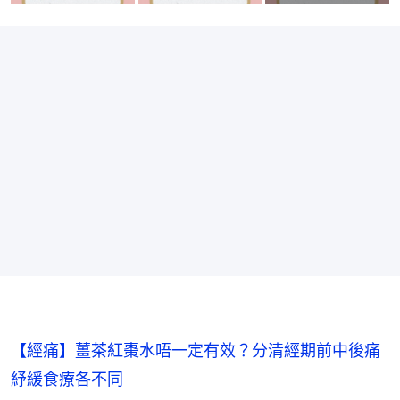
【經痛】薑茶紅棗水唔一定有效？分清經期前中後痛
紓緩食療各不同