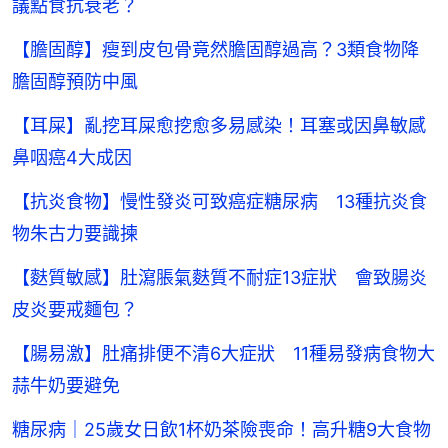
議點食抗衰老？
【膽固醇】瘦到皮包骨竟然膽固醇過高？3類食物降
膽固醇預防中風
【耳屎】亂挖耳屎愈挖愈多易感染！耳塞或因鼻敏感
鼻咽癌4大成因
【抗炎食物】慢性發炎可致癌症糖尿病 13種抗炎食
物朱古力要識揀
【麩質敏感】肚瀉脹氣麩質不耐症13症狀 會致腸炎
皮炎要戒麵包？
【腸易激】肚痛排便不清6大症狀 11種易發病食物大
蒜牛奶要避免
糖尿病｜25歲女日飲1杯奶茶險喪命！高升糖9大食物