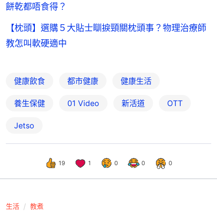
餅乾都唔食得？
【枕頭】選購５大貼士瞓捩頸關枕頭事？物理治療師
教怎叫軟硬適中
健康飲食
都市健康
健康生活
養生保健
01 Video
新活道
OTT
Jetso
19
1
0
0
0
生活
教煮