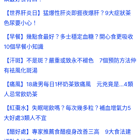
【世界肝炎日】猛爆性肝炎即捱夜爆肝？9大症狀茶
色尿要小心！
【早餐】幾點食最好？多士穩定血糖？開心食更吸收
10個早餐小知識
【汗斑】不是斑？嚴重或致永不褪色 7個預防方法仲
有袪風化斑湯
【痛風】18歲男每日1杯奶茶致痛風 元兇竟是...4類
人忌常飲奶茶
【紅棗水】失眠啱飲嗎？每次幾多粒？補血增氣力5
大好處3類人不宜
【醋好處】專家推薦食醋瘦身改善三高 9大食法建