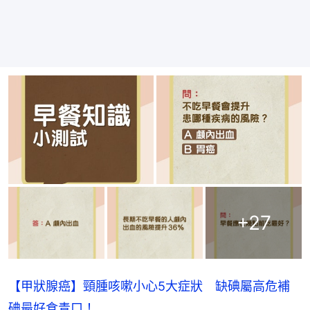
+
27
【甲狀腺癌】頸腫咳嗽小心5大症狀 缺碘屬高危補
碘最好食青口！