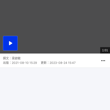
播
放
1:01
總
影
共
片
時
撰文：
梁啟敏
間
出版：
2021-08-10 15:29
更新：
2023-08-24 15:47