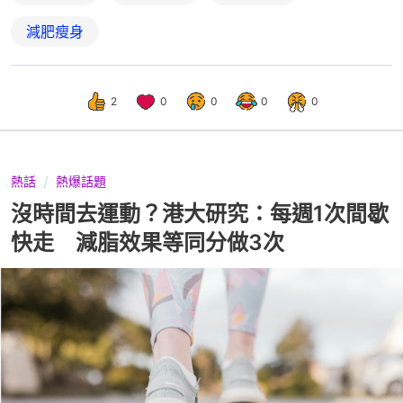
減肥瘦身
2
0
0
0
0
熱話
熱爆話題
沒時間去運動？港大研究：每週1次間歇
快走 減脂效果等同分做3次