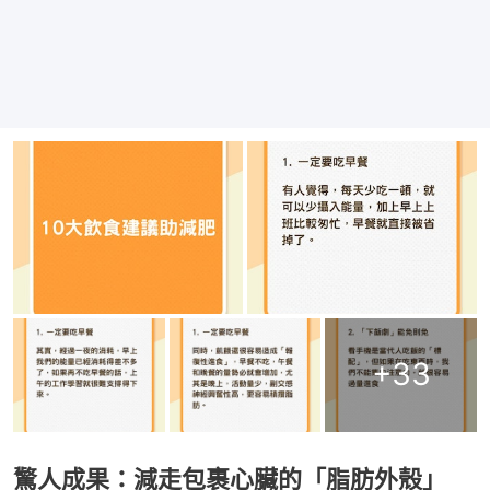
+
33
驚人成果：減走包裹心臟的「脂肪外殼」