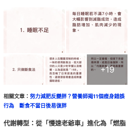
+
19
相關文章：
努力減肥反變胖？營養師揭11個瘦身錯誤
行為　斷食不當日後易復胖
代謝轉型：從「慢速老爺車」進化為「燃脂