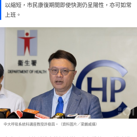
以縮短，市民康復期間即使快測仍呈陽性，亦可如常
上班。
中大呼吸系統科講座教授許樹昌。（資料圖片／梁鵬威攝）