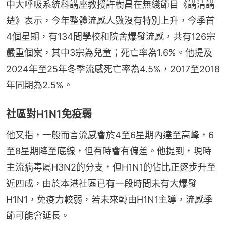
中大呼吸系統科講座教授許樹昌在無綫節目《講清講
楚》表示，今年整體流感人數沒有特別上升，今季首
4個星期，有134間學校和院舍爆發流感，共有126宗
嚴重個案，其中3宗為兒童；死亡率為1.6%。他提及
2024年至25年冬季流感死亡率為4.5%，2017至2018
年同期為2.5%。
社區對H1N1免疫弱
他又指，一般而言流感會於4至6星期內達至高峰，6
至8星期降至底線，但有時會有偏差。他提到，現時
主流病毒屬H3N2的分支，但H1N1的佔比正逐步升至
近四成，由於本港社區已有一段時間未有大爆發
H1N1，免疫力較弱，若未來轉由H1N1主導，流感季
節可能會延長。