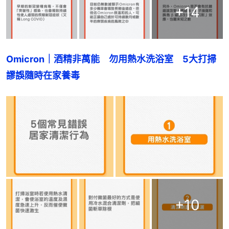
+
14
Omicron｜酒精非萬能　勿用熱水洗浴室　5大打掃
謬誤隨時在家養毒
+
10