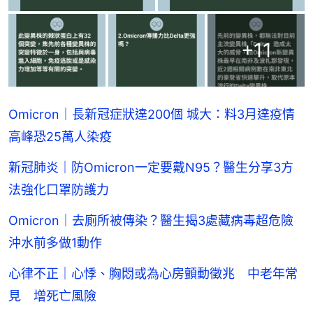
+
11
Omicron｜長新冠症狀達200個 城大：料3月達疫情
高峰恐25萬人染疫
新冠肺炎｜防Omicron一定要戴N95？醫生分享3方
法強化口罩防護力
Omicron｜去廁所被傳染？醫生揭3處藏病毒超危險
沖水前多做1動作
心律不正｜心悸、胸悶或為心房顫動徵兆 中老年常
見 增死亡風險