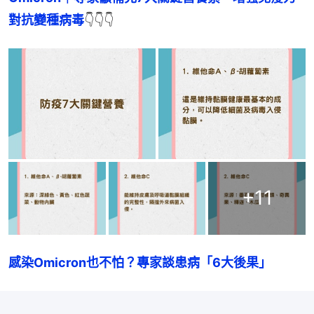
對抗變種病毒
👇👇👇
+
11
感染Omicron也不怕？專家談患病「6大後果」