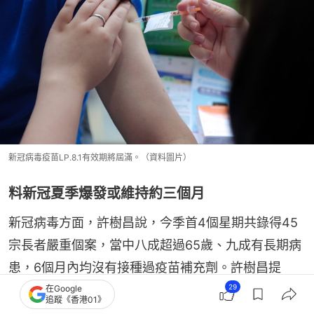
新冠病毒疫苗LP.8.1有效期將屆滿。（資料圖片）
料新冠夏季爆發或維持約三個月
新冠病毒方面，許樹昌說，今季首4個星期共錄得45
宗長者嚴重個案，當中八成超過65歲、九成有長期病
患，6個月內均沒有接種過疫苗補充劑。許樹昌提
29
到，目前主流病毒株為Omicron的分支NB.1.8.1，預計
在Google
追蹤《香港01》
夏季爆發可能維持約三個月。