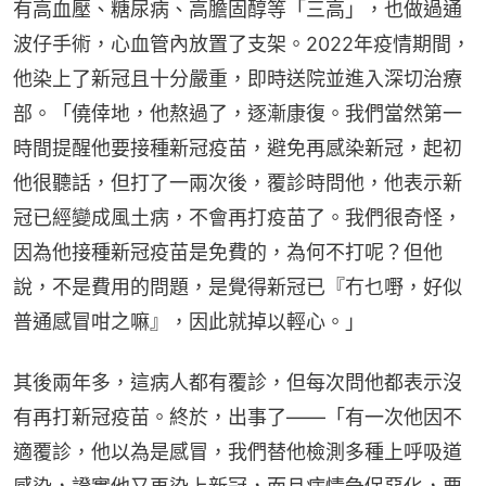
有高血壓、糖尿病、高膽固醇等「三高」，也做過通
波仔手術，心血管內放置了支架。2022年疫情期間，
他染上了新冠且十分嚴重，即時送院並進入深切治療
部。「僥倖地，他熬過了，逐漸康復。我們當然第一
時間提醒他要接種新冠疫苗，避免再感染新冠，起初
他很聽話，但打了一兩次後，覆診時問他，他表示新
冠已經變成風土病，不會再打疫苗了。我們很奇怪，
因為他接種新冠疫苗是免費的，為何不打呢？但他
說，不是費用的問題，是覺得新冠已『冇乜嘢，好似
普通感冒咁之嘛』，因此就掉以輕心。」
其後兩年多，這病人都有覆診，但每次問他都表示沒
有再打新冠疫苗。終於，出事了——「有一次他因不
適覆診，他以為是感冒，我們替他檢測多種上呼吸道