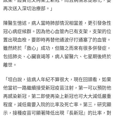
感染，證實他又再染上新冠，而且病情急促惡化，要
再次送入深切治療部。」
陳醫生憶述，病人當時肺部情況相當差，更引發急性
冠心病症候群。因為他心血管內已有支架，支架的位
置出現血栓，要即時再替他通波仔打通塞了的血管。
雖然終於「救心」成功，但隨之而來有很多併發症，
包括肺炎、心臟衰竭等，病人留醫六、七星期後終於
離世。
「坦白說，這病人年紀不算很大，現在回頭看，如果
他當初一路繼續接受新冠疫苗注射，第一可以預防他
再感染新冠，第二即使再染上新冠也可大大減低嚴重
程度，減低需要入院的比率及死亡率。第三，研究顯
示，接種疫苗可顯著降低出現『長新冠』的比率，對