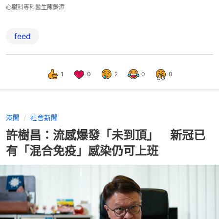
心臟科專科醫生陳鑑添
feed
1
0
2
0
0
港聞
社會新聞
許樹昌：流感爆發「未到頂」 新冠已
有「混合免疫」感染仍可上班