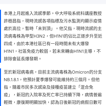
本港上月起進入流感季節。中大呼吸系統科講座教授
許樹昌指，現時流感各項指標及污水監測均顯示疫情
處於高位，暫時「未到頂」。他又指，現時流感的主
流病毒株為甲型H3N2，但H1N1的佔比正逐步升至近
四成，由於本港社區已有一段時間未有大爆發
H1N1，社區免疫力較弱，若未來轉由H1N1主導，不
排除會延長爆發期。
至於新冠病毒病，目前主流病毒株為Omicron的分支
NB.1.8.1，他預計夏季爆發可能維持約三個月。但他
指，隨着市民多次感染及接種疫苗建立「混合免
疫」，新冠的入院率及死亡率已持續下降，病情普遍
輕微，康復期明顯加快，認為日後新冠的病假日數可