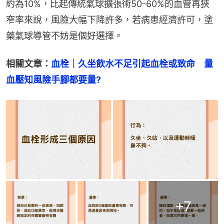
約為10%，比起傳統氣球擴張術50-60%的血管再狹
窄率來說，風險大幅下降許多，若病患經濟許可，塗
藥氣球導管不妨是個好選擇。
相關文章：
血栓｜久坐飲水不足引起血栓或致命　量
血壓知風險手腳都要量?
+
7