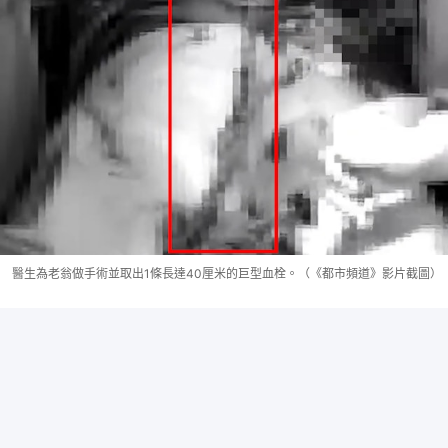
醫生為老翁做手術並取出1條長達40厘米的巨型血栓。（《都市頻道》影片截圖）