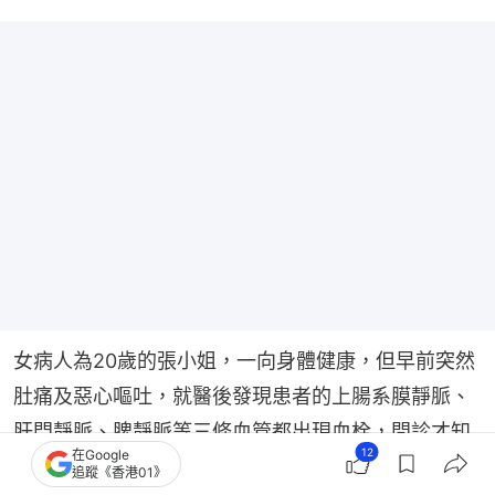
女病人為20歲的張小姐，一向身體健康，但早前突然
肚痛及惡心嘔吐，就醫後發現患者的上腸系膜靜脈、
肝門靜脈、脾靜脈等三條血管都出現血栓，問診才知
12
在Google
她長期服用避孕藥，加上有血栓家族史，須緊急做手
追蹤《香港01》