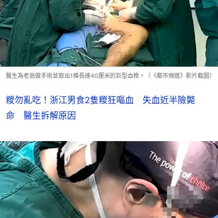
醫生為老翁做手術並取出1條長達40厘米的巨型血栓。（《都市頻道》影片截圖）
糉勿亂吃！浙江男食2隻糉狂嘔血 失血近半險斃
命 醫生拆解原因