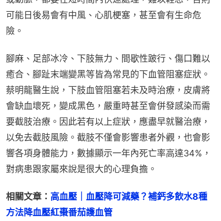
可能日後易會有中風、心肌梗塞，甚至會有生命危
險。
腳麻、足部冰冷、下肢無力、間歇性跛行、傷口難以
癒合、腳趾末端變黑等皆為常見的下血管阻塞症狀。
蔡明龍醫生說，下肢血管阻塞若未及時治療，皮膚將
會缺血壞死，變成黑色，嚴重時甚至會併發感染而需
要截肢治療。因此若有以上症狀，應盡早就醫治療，
以免去截肢風險。截肢不僅會影響患者外觀，也會影
響各項身體能力，數據顯示一年內死亡率高達34%，
對病患跟家屬來說是很大的心理負擔。
相關文章：
高血壓｜血壓降可減藥？補鈣多飲水8種
方法降血壓紅棗番茄護血管