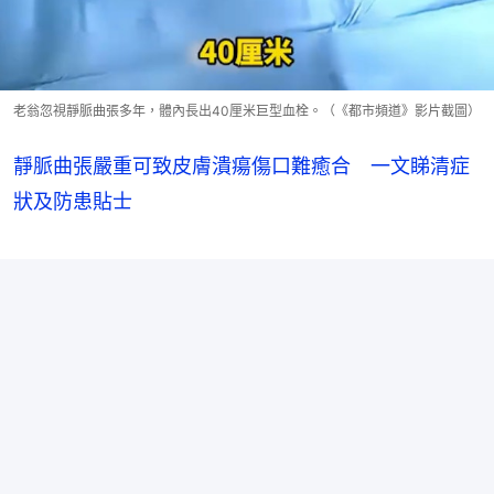
老翁忽視靜脈曲張多年，體內長出40厘米巨型血栓。（《都市頻道》影片截圖）
靜脈曲張嚴重可致皮膚潰瘍傷口難癒合 一文睇清症
狀及防患貼士