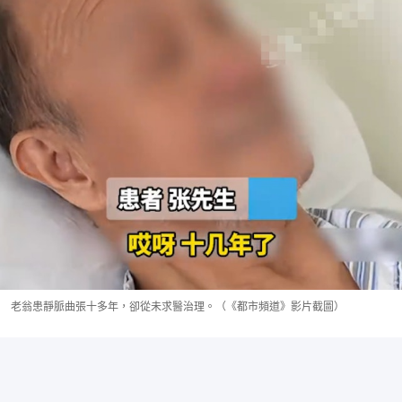
老翁患靜脈曲張十多年，卻從未求醫治理。（《都市頻道》影片截圖）