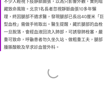
不少人輕視下肢靜脈曲張，以為只影響外觀，實則暗
藏致命風險。北京1名長者忽視靜脈曲張10多年懶
理，終因腿部不適求醫，發現腿部已長出40厘米「巨
型血栓」需做手術取出。醫生提醒，藏於腿部的血栓
一旦脫落，會經血液回流入肺部，可誘發肺栓塞，嚴
重可致命，呼籲患者勿久坐久站、做粗重工夫，腿部
腫脹酸軟及早求診血管外科。