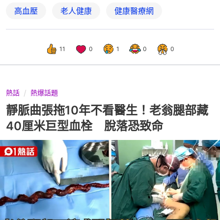
高血壓
老人健康
健康醫療網
11
0
1
0
0
熱話
熱爆話題
靜脈曲張拖10年不看醫生！老翁腿部藏
40厘米巨型血栓 脫落恐致命