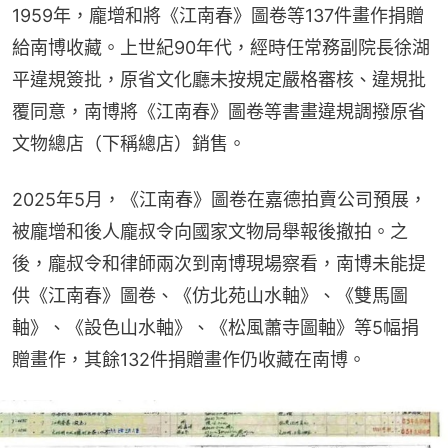
1959年，龐增和將《江南春》圖卷等137件畫作捐贈
給南博收藏。上世紀90年代，經時任常務副院長徐湖
平違規簽批，原省文化廳未按規定嚴格審核、違規批
覆同意，南博將《江南春》圖卷等書畫違規調撥原省
文物總店（下稱總店）銷售。
2025年5月，《江南春》圖卷在嘉德拍賣公司預展，
被龐增和後人龐叔令向國家文物局舉報後撤拍。之
後，龐叔令和律師兩次到南博現場察看，南博未能提
供《江南春》圖卷、《仿北苑山水軸》、《雙馬圖
軸》、《設色山水軸》、《松風蕭寺圖軸》等5幅捐
贈畫作，其餘132件捐贈畫作仍收藏在南博。