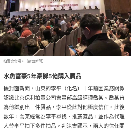
拍賣會會場。（封面新聞）
水魚富豪5年豪擲5億購入贗品
據封面新聞，山東的李平（化名）十年前因業務關係
認識北京保利拍賣公司書畫部高級經理喬某。喬某曾
為他鑑別出一件贗品，李平從此對他極度信任。此後
數年，喬某經常為李平尋找、推薦藏品，並作為代理
人替李平拍下多件拍品。判決書顯示，兩人的信任關