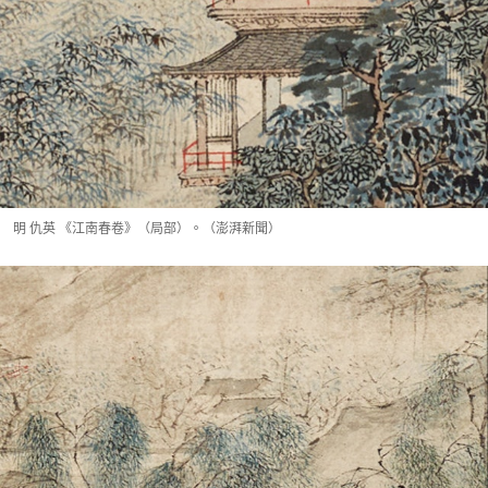
明 仇英 《江南春卷》（局部）。（澎湃新聞）