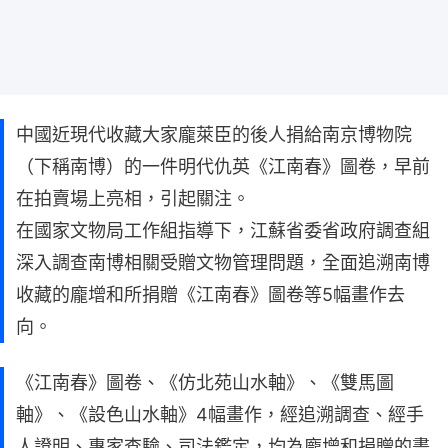
中國近現代收藏大家龐萊臣的後人捐給南京博物院
（下稱南博）的一件明代仇英《江南春》圖卷，早前
在拍賣場上亮相，引起關注。
在國家文物局工作組指導下，江蘇省委省政府調查組
深入調查南博相關受贈文物管理問題，全面追溯南博
收藏的龐增和所捐贈《江南春》圖卷等5幅畫作去
向。
《江南春》圖卷、《仿北苑山水軸》、《雙馬圖
軸》、《設色山水軸》4幅畫作，經追溯調查、經手
人證明、專家查驗、司法鑑定，均為龐增和捐贈的畫