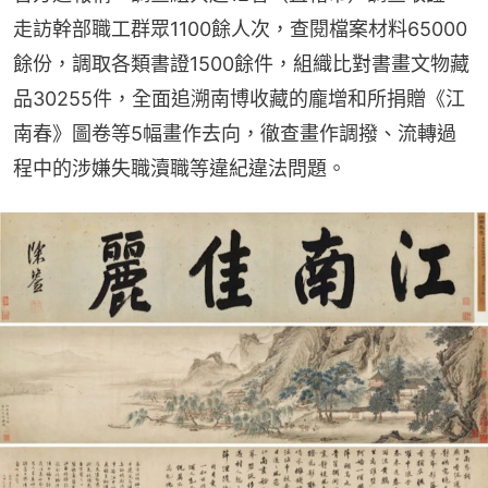
走訪幹部職工群眾1100餘人次，查閱檔案材料65000
餘份，調取各類書證1500餘件，組織比對書畫文物藏
品30255件，全面追溯南博收藏的龐增和所捐贈《江
南春》圖卷等5幅畫作去向，徹查畫作調撥、流轉過
程中的涉嫌失職瀆職等違紀違法問題。