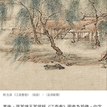
明 仇英 《江南春卷》（局部）。（澎湃新聞）
事後，張某讓王某謊稱《江南春》圖卷為祖傳，向字