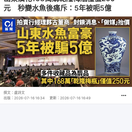
元 秒變水魚後痛斥：5年被呃5億
撰文：
盧詩文
出版：
2026-07-16 16:34
更新：
2026-07-16 16:49