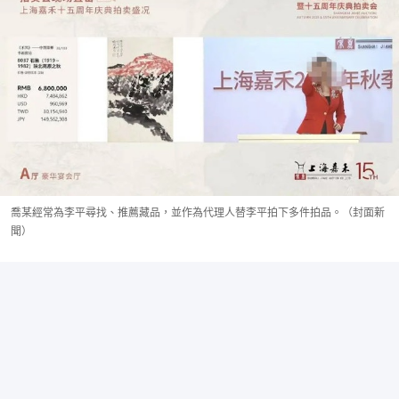
喬某經常為李平尋找、推薦藏品，並作為代理人替李平拍下多件拍品。（封面新
聞）