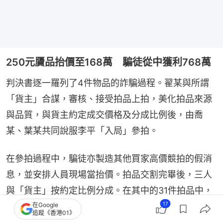
250元贗品抬價至168萬 騙徒從中獲利768萬
判決書逐一羅列了4件物品的詐騙過程。翟某與所謂
「貨主」合謀，審核、接受拍品上拍，美化拍品來源
與品質，與貨主約定成交價格及分成比例後，由喬
某、葉某共同說服李平「入局」參拍。
在參拍過程中，騙徒亦製造其他買家高價競拍的假消
息，並安排人員現場當抬價。拍品交割完畢後，三人
與「貨主」按約定比例分成。在其中的31件拍品中，
17
在Google
喬某獲得分成768.48萬元。
追蹤《香港01》