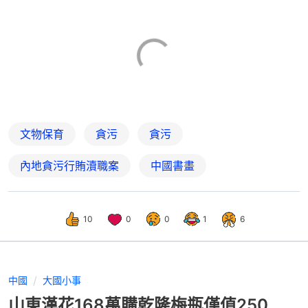
文物保育
貪污
貪污
內地貪污行賄瀆職案
中國書畫
10
0
0
1
6
中國
大國小事
山東漢花168萬購乾隆梅瓶僅值250