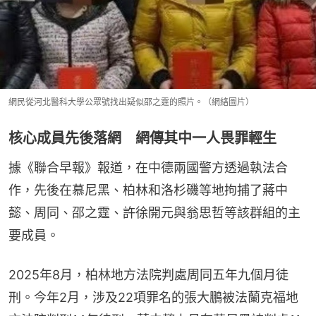
網民從河北醫科大學公眾號找出疑似邵之霆的照片。（網絡圖片）
核心成員先後落網 網傳其中一人畏罪輕生
據《聯合早報》報道，在中德兩國警方透過執法合
作，先後在慕尼黑、柏林和洛杉磯等地拘捕了蔣中
懿、周同、邵之霆、許徐開元與翁思哲等該群組的主
要成員。
2025年8月，柏林地方法院判處周同五年九個月徒
刑。今年2月，涉及22項罪名的張大鵬被法蘭克福地