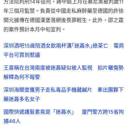
方法院判刑14年徒刑，蔣中懿上月在慕尼黑被判處11
年三個月監禁。負責從中國走私麻醉藥至德國的許徐
開元據傳在德國漢堡落網後畏罪輕生。此外，邵之霆
的案件預計本月中旬宣判。
深圳酒吧15歲陪酒女飲兩杯溝｢迷姦水｣綠茶亡 電商
平台可買到惹議
王喜稱在台灣兩度被迷姦疑似被人監視 拍片曬傷勢
解釋為何不報警
深圳海關查獲男子走私毒品手機藏鹹片 牽出團夥下
藥迷姦多名女子
國際快遞護髮素竟是「迷姦水」 廈門警方跨15省拘
捕46人