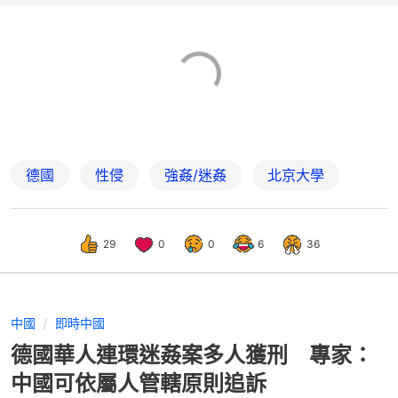
德國
性侵
強姦/迷姦
北京大學
29
0
0
6
36
中國
即時中國
德國華人連環迷姦案多人獲刑 專家：
中國可依屬人管轄原則追訴