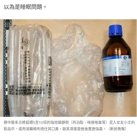
以為是睡眠問題。
蔣中懿多次將超標5至10倍的強效鎮靜劑（丙泊酚、咪達唑崙等）混入女友小文的
飲品中，或用浸藥棉布捂住其口鼻，致其深度昏迷後實施強姦。（新民晚報）