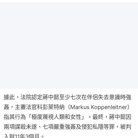
據此，法院認定蔣中懿至少七次在伴侶失去意識時強
姦，主審法官科彭萊特納（Markus Koppenleitner）
指其行為「極度蔑視人類和女性」。最終，蔣中懿因
兩項謀殺未遂、七項嚴重強姦及侵犯私隱等罪，被判
入獄11年3個月。