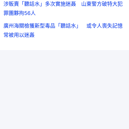
涉販賣「聽話水」多次實施迷姦 山東警方破特大犯
罪團夥拘56人
廣州海關檢獲新型毒品「聽話水」 或令人喪失記憶
常被用以迷姦