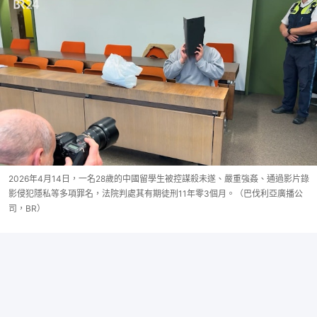
2026年4月14日，一名28歲的中國留學生被控謀殺未遂、嚴重強姦、通過影片錄
影侵犯隱私等多項罪名，法院判處其有期徒刑11年零3個月。（巴伐利亞廣播公
司，BR）