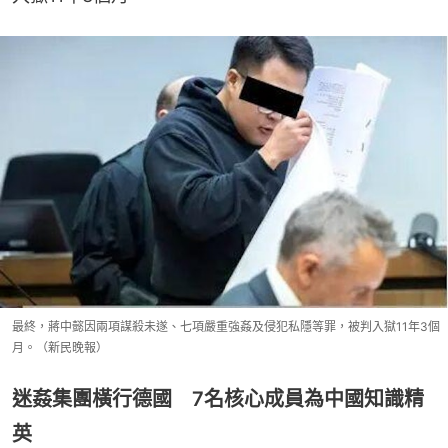
最終，蔣中懿因兩項謀殺未遂、七項嚴重強姦及侵犯私隱等罪，被判入獄11年3個
月。（新民晚報）
迷姦集團橫行德國 7名核心成員為中國知識精
英