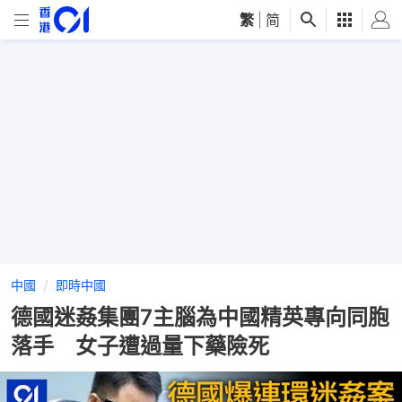
繁
|
简
中國
即時中國
德國迷姦集團7主腦為中國精英專向同胞
落手 女子遭過量下藥險死