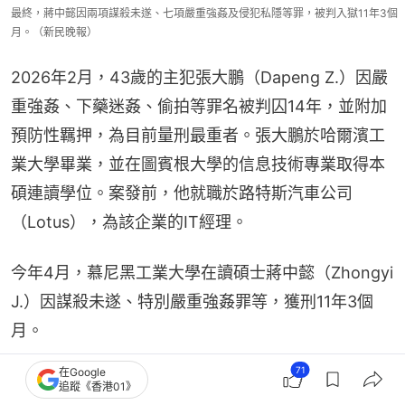
最終，蔣中懿因兩項謀殺未遂、七項嚴重強姦及侵犯私隱等罪，被判入獄11年3個
月。（新民晚報）
2026年2月，43歲的主犯張大鵬（Dapeng Z.）因嚴
重強姦、下藥迷姦、偷拍等罪名被判囚14年，並附加
預防性羈押，為目前量刑最重者。張大鵬於哈爾濱工
業大學畢業，並在圖賓根大學的信息技術專業取得本
碩連讀學位。案發前，他就職於路特斯汽車公司
（Lotus），為該企業的IT經理。
今年4月，慕尼黑工業大學在讀碩士蔣中懿（Zhongyi 
J.）因謀殺未遂、特別嚴重強姦罪等，獲刑11年3個
月。
71
在Google
追蹤《香港01》