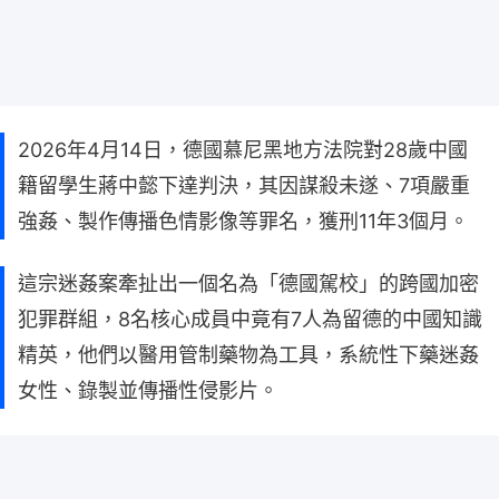
2026年4月14日，德國慕尼黑地方法院對28歲中國
籍留學生蔣中懿下達判決，其因謀殺未遂、7項嚴重
強姦、製作傳播色情影像等罪名，獲刑11年3個月。
這宗迷姦案牽扯出一個名為「德國駕校」的跨國加密
犯罪群組，8名核心成員中竟有7人為留德的中國知識
精英，他們以醫用管制藥物為工具，系統性下藥迷姦
女性、錄製並傳播性侵影片。