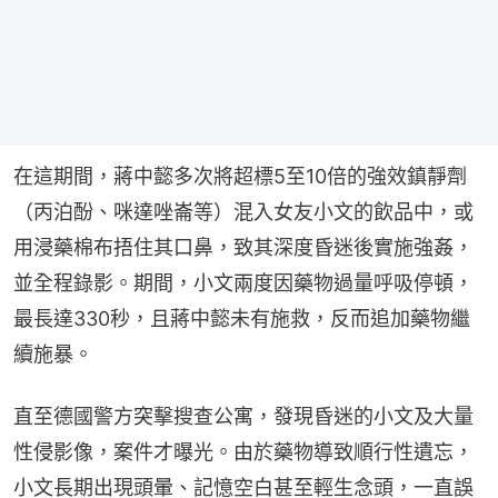
在這期間，蔣中懿多次將超標5至10倍的強效鎮靜劑
（丙泊酚、咪達唑崙等）混入女友小文的飲品中，或
用浸藥棉布捂住其口鼻，致其深度昏迷後實施強姦，
並全程錄影。期間，小文兩度因藥物過量呼吸停頓，
最長達330秒，且蔣中懿未有施救，反而追加藥物繼
續施暴。
直至德國警方突擊搜查公寓，發現昏迷的小文及大量
性侵影像，案件才曝光。由於藥物導致順行性遺忘，
小文長期出現頭暈、記憶空白甚至輕生念頭，一直誤