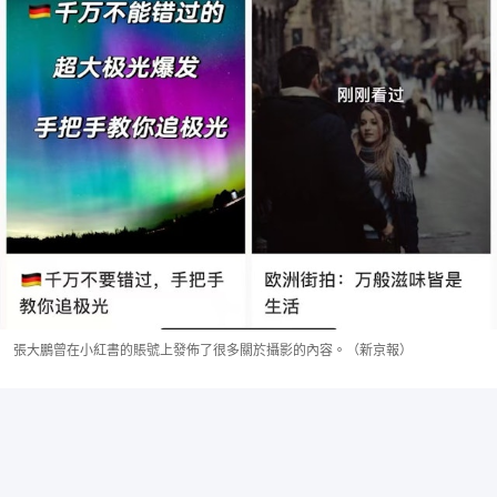
張大鵬曾在小紅書的賬號上發佈了很多關於攝影的內容。（新京報）