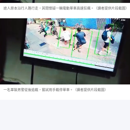
途人原本沿行人路行走，其間懷疑一輛電動單車高速狂飆。（讀者提供片段截圖）
一名軍裝男警從後追截，嘗試用手截停單車。（讀者提供片段截圖）