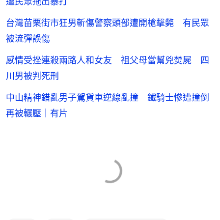
遭民眾拖出暴打
台灣苗栗街市狂男斬傷警察頭部遭開槍擊斃 有民眾
被流彈誤傷
感情受挫連殺兩路人和女友 祖父母當幫兇焚屍 四
川男被判死刑
中山精神錯亂男子駕貨車逆線亂撞 鐵騎士慘遭撞倒
再被輾壓｜有片