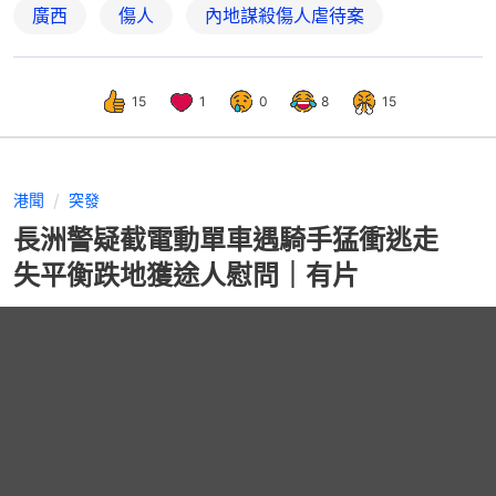
廣西
傷人
內地謀殺傷人虐待案
15
1
0
8
15
港聞
突發
長洲警疑截電動單車遇騎手猛衝逃走
失平衡跌地獲途人慰問｜有片