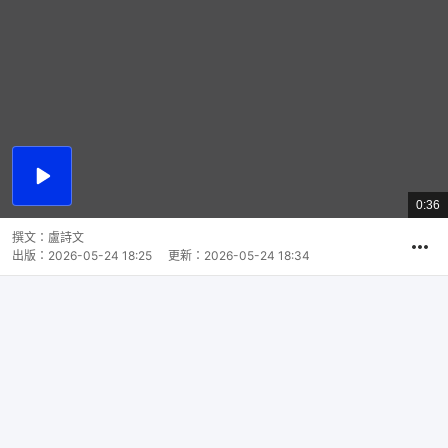
播
放
0:36
總
影
共
片
時
撰文：
盧詩文
間
出版：
2026-05-24 18:25
更新：
2026-05-24 18:34