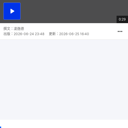
播
放
0:29
總
影
共
片
時
撰文：
凌逸德
間
出版：
2026-06-24 23:48
更新：
2026-06-25 16:40