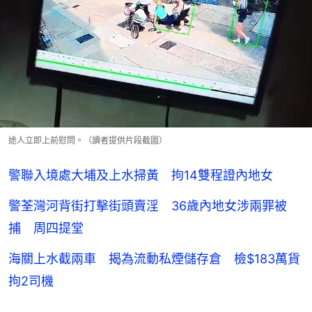
途人立即上前慰問。（讀者提供片段截圖）
警聯入境處大埔及上水掃黃 拘14雙程證內地女
警荃灣河背街打擊街頭賣淫 36歲內地女涉兩罪被
捕 周四提堂
海關上水截兩車 揭為流動私煙儲存倉 檢$183萬貨
拘2司機