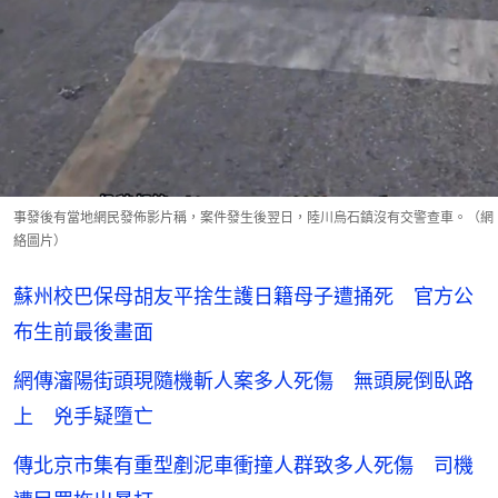
事發後有當地網民發佈影片稱，案件發生後翌日，陸川烏石鎮沒有交警查車。（網
絡圖片）
蘇州校巴保母胡友平捨生護日籍母子遭捅死 官方公
布生前最後畫面
網傳瀋陽街頭現隨機斬人案多人死傷 無頭屍倒臥路
上 兇手疑墮亡
傳北京市集有重型剷泥車衝撞人群致多人死傷 司機