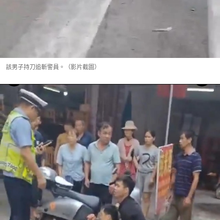
該男子持刀追斬警員。（影片截圖）