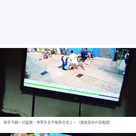
騎手不顧一切猛衝，男警失去平衡跌在地上。（讀者提供片段截圖）