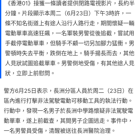
《香港01》接獲一條讀者提供閉路電視影片，長約半
分鐘。片段顯示本周二（6月23日）下午3時許，一
條不知名街道上有途人沿行人路行走，期間懷疑一輛
電動單車高速狂飆，一名軍裝男警從後追截，嘗試用
手截停電動單車，但騎手不顧一切另加腳力猛衝。男
警頓時失去平衡，跌倒在地上。騎手揚長而去，其他
人見狀試圖追截單車。男警倒地受傷，有其他途人見
狀，立即上前慰問。
警方6月25日表示，長洲分區人員於周二（23日）在
區內進行打擊非法駕駛電動可移動工具的執法行動。
行動中，發現一名男子於長洲中學路懷疑非法駕駛電
動單車，遂上前截查，其間男子企圖逃走。事件中，
一名男警員受傷，清醒被送往長洲醫院治理。