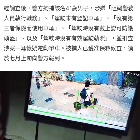
經調查後，警方拘捕該名41歲男子，涉嫌「阻礙警務
人員執行職務」、「駕駛未有登記車輛」、「沒有第
三者保險而使用車輛」、「駕駛時沒有戴上認可防護
頭盔」、以及「駕駛時沒有有效駕駛執照」，並扣查
涉案一輛懷疑電動單車。被捕人已獲准保釋候查，須
於七月上旬向警方報到。