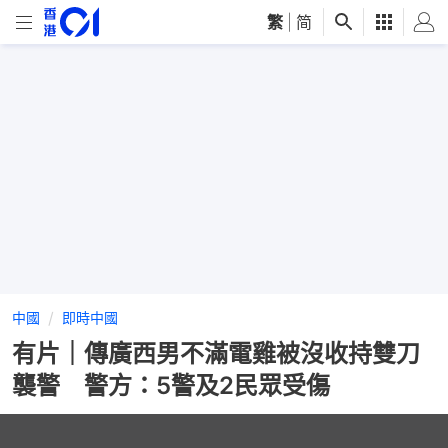
繁
|
简
中國
即時中國
有片｜傳廣西男不滿電雞被沒收持雙刀
襲警 警方：5警及2民眾受傷