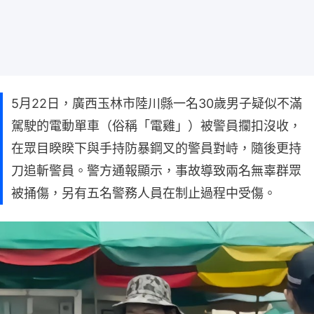
5月22日，廣西玉林市陸川縣一名30歲男子疑似不滿
駕駛的電動單車（俗稱「電雞」）被警員攔扣沒收，
在眾目睽睽下與手持防暴鋼叉的警員對峙，隨後更持
刀追斬警員。警方通報顯示，事故導致兩名無辜群眾
被捅傷，另有五名警務人員在制止過程中受傷。