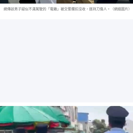
網傳該男子疑似不滿駕駛的「電雞」被交警攔扣沒收，遂持刀傷人。（網絡圖片）