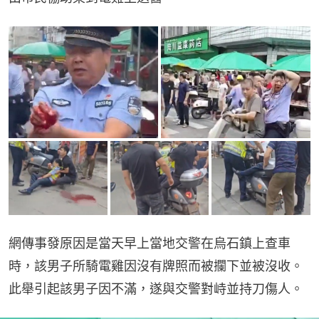
網傳事發原因是當天早上當地交警在烏石鎮上查車
時，該男子所騎電雞因沒有牌照而被攔下並被沒收。
此舉引起該男子因不滿，遂與交警對峙並持刀傷人。