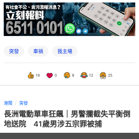
突發
車禍
我主場
19
0
8
12
25
港聞
突發
長洲電動單車狂飆｜男警攔截失平衡倒
地送院 41歲男涉五宗罪被捕