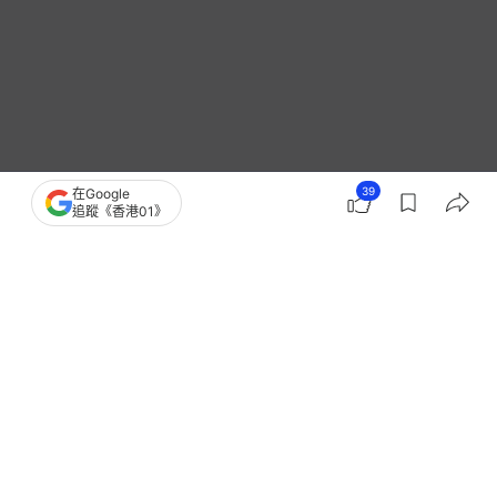
39
在Google
追蹤《香港01》
播
放
0:00
總
影
共
片
時
撰文：
凌逸德
間
出版：
2026-06-25 16:57
更新：
2026-06-26 19:32