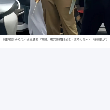
網傳該男子疑似不滿駕駛的「電雞」被交警攔扣沒收，遂持刀傷人。（網絡圖片）