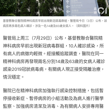
基督教聯合醫院精神科病房早前出現新冠病毒群組，醫管局今日（3日）公布，該
病房再多兩名病人確診，涉及一名14歲及83歲女病人。（資料圖片）
醫管局上周三（7月29日）公布，基督教聯合醫院精
神科病房早前出現新冠病毒群組，10人確診感染，所
有病人的病徵均輕微。經接觸追蹤調查，醫院在同一
精神科病房再發現兩名分別14歲及63歲的女病人確診
感染2019冠狀病毒病，有關病人現正接受隔離治療，
情況穩定。
醫院已在精神科病房加強執行感染控制措施，包括暫
停接收新症、暫停病房的小組活動及為病人進行醫學
監察、加強病房清潔及消毒、為有關病人安排專用醫