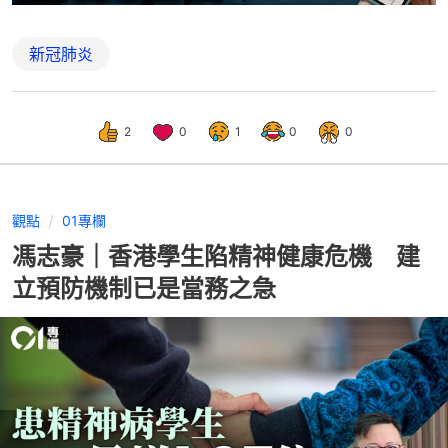
新冠肺炎
2
0
1
0
0
觀點
01專欄
馮志豪｜香港學生陷精神健康危機 建
立預防機制已是當務之急