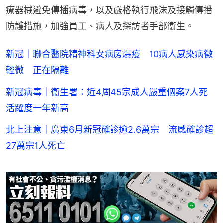
療器械避免傳播病毒，以及嚴格執行飛沫及接觸傳播
防護措施，加強員工、病人及探訪者手部衞生。
新冠｜聯合醫院精神科女病房爆疫 10病人感染病徵
輕微 正在隔離
新冠病毒｜衞生署：近4周45宗成人嚴重個案7人死
活躍度一年新高
北上注意｜廣東6月新冠確診逾2.6萬宗 流感確診超
27萬宗1人死亡