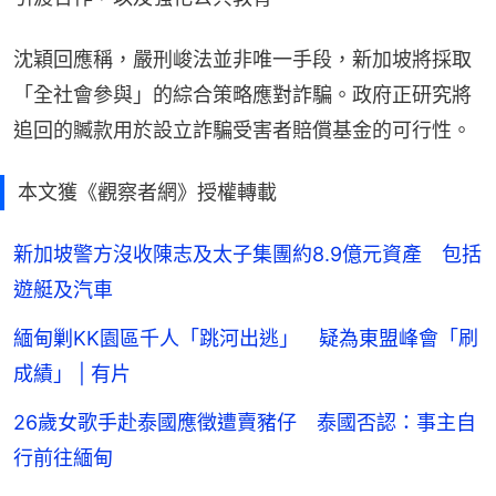
沈穎回應稱，嚴刑峻法並非唯一手段，新加坡將採取
「全社會參與」的綜合策略應對詐騙。政府正研究將
追回的贓款用於設立詐騙受害者賠償基金的可行性。
本文獲《觀察者網》授權轉載
新加坡警方沒收陳志及太子集團約8.9億元資產 包括
遊艇及汽車
緬甸剿KK園區千人「跳河出逃」 疑為東盟峰會「刷
成績」 | 有片
26歲女歌手赴泰國應徵遭賣豬仔 泰國否認：事主自
行前往緬甸