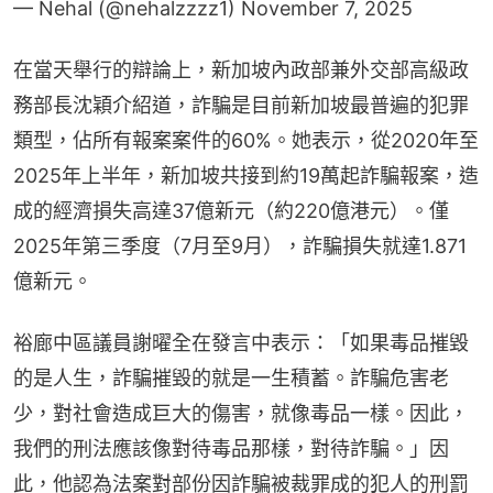
— Nehal (@nehalzzzz1)
November 7, 2025
在當天舉行的辯論上，新加坡內政部兼外交部高級政
務部長沈穎介紹道，詐騙是目前新加坡最普遍的犯罪
類型，佔所有報案案件的60%。她表示，從2020年至
2025年上半年，新加坡共接到約19萬起詐騙報案，造
成的經濟損失高達37億新元（約220億港元）。僅
2025年第三季度（7月至9月），詐騙損失就達1.871
億新元。
裕廊中區議員謝曜全在發言中表示：「如果毒品摧毀
的是人生，詐騙摧毀的就是一生積蓄。詐騙危害老
少，對社會造成巨大的傷害，就像毒品一樣。因此，
我們的刑法應該像對待毒品那樣，對待詐騙。」因
此，他認為法案對部份因詐騙被裁罪成的犯人的刑罰