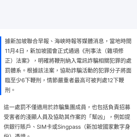
據新加坡聯合早報、海峽時報等媒體消息，當地時間
11月4日，新加坡國會正式通過《刑事法（雜項修
正）法案》，明確將鞭刑納入電訊詐騙相關犯罪的處
罰體系。根據該法案，協助詐騙活動的犯罪分子將面
臨至少6下鞭刑，情節嚴重者最高可被判處12下鞭
刑。
這一處罰不僅適用於詐騙集團成員，也包括負責招募
受害者的淺顯人員及協助其作案的「幫凶」，例如提
供銀行賬戶、SIM卡或Singpass（新加坡國家數字身
份）憑證。