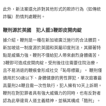
此外，新法案還允許對其他形式的欺詐行為（如傳統
詐騙）酌情判處鞭刑。
鞭刑源於英國 犯人捱3鞭即皮開肉綻
據介紹，鞭刑是一種在新加坡廣泛施行的合法體罰。
新加坡這一制度源於英國和英屬印度刑法，其顯著特
點是威懾力強。鞭刑不僅給犯人帶來劇烈身體痛苦，
3鞭即可造成皮開肉綻，受刑後往往需要住院治療，
且不易消退的鞭痕會形成社交「恥辱標籤」。 鞭刑僅
適用於50歲以下、身體健康的男性罪犯，單次庭審最
高量刑24鞭且需一次性執行，犯人擁有10天上訴期。 
鞭刑在對犯罪者具有強大威懾力的同時，也有反對者
認為此舉違背人道主義精神，並稱其構成「酷刑」。