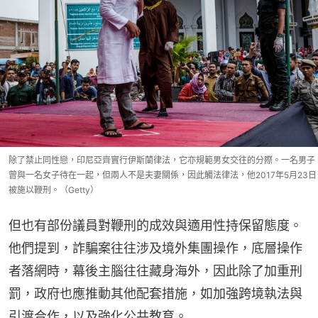
除了禁止同性戀，印尼亞齊實行伊斯蘭律法，它亦規範男女交往的分際。一名男子
曾與一名女子待在一起，但兩人不是夫妻關係，因此觸法律法，他2017年5月23日
被施以鞭刑。（Getty）
但也有部份議員對鞭刑的成效與適用性持保留態度。
他們提到，詐騙案往往涉及境外集團操作，底層操作
者落網時，幕後主腦往往藏身海外，因此除了加重刑
罰，政府也應推動其他配套措施，如加強跨境執法與
引渡合作，以及強化公共教育。