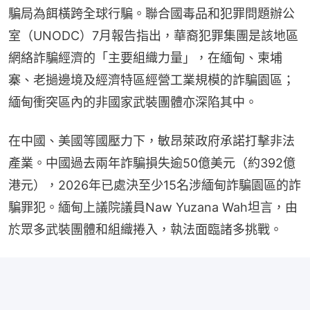
騙局為餌橫跨全球行騙。聯合國毒品和犯罪問題辦公
室（UNODC）7月報告指出，華裔犯罪集團是該地區
網絡詐騙經濟的「主要組織力量」，在緬甸、柬埔
寨、老撾邊境及經濟特區經營工業規模的詐騙園區；
緬甸衝突區內的非國家武裝團體亦深陷其中。
在中國、美國等國壓力下，敏昂萊政府承諾打擊非法
產業。中國過去兩年詐騙損失逾50億美元（約392億
港元），2026年已處決至少15名涉緬甸詐騙園區的詐
騙罪犯。緬甸上議院議員Naw Yuzana Wah坦言，由
於眾多武裝團體和組織捲入，執法面臨諸多挑戰。