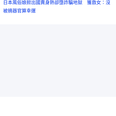
日本風俗娘掀出國賣身熱卻墮詐騙地獄 獲救女：沒
被摘器官算幸運