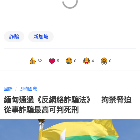
詐騙
新加坡
62
5
0
4
0
國際
即時國際
緬甸通過《反網絡詐騙法》 拘禁脅迫
從事詐騙最高可判死刑