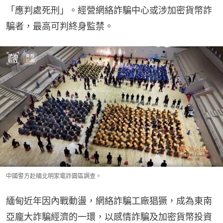
「應判處死刑」。經營網絡詐騙中心或涉加密貨幣詐
騙者，最高可判終身監禁。
中國警方赴緬北明家電詐園區調查。
緬甸近年因內戰動盪，網絡詐騙工廠猖獗，成為東南
亞龐大詐騙經濟的一環，以感情詐騙及加密貨幣投資