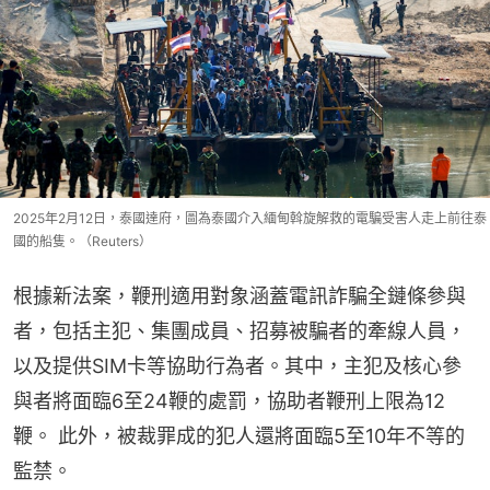
2025年2月12日，泰國達府，圖為泰國介入緬甸斡旋解救的電騙受害人走上前往泰
國的船隻。（Reuters）
根據新法案，鞭刑適用對象涵蓋電訊詐騙全鏈條參與
者，包括主犯、集團成員、招募被騙者的牽線人員，
以及提供SIM卡等協助行為者。其中，主犯及核心參
與者將面臨6至24鞭的處罰，協助者鞭刑上限為12
鞭。 此外，被裁罪成的犯人還將面臨5至10年不等的
監禁。