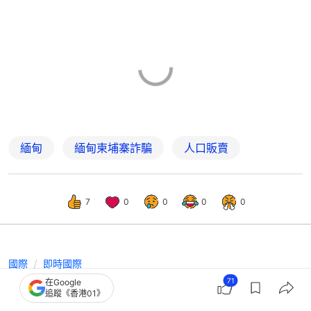
緬甸
緬甸柬埔寨詐騙
人口販賣
7
0
0
0
0
國際
即時國際
71
在Google
印尼情侶TikTok直播接吻被鞭刑21下
追蹤《香港01》
國際特赦組織：罰得太過份