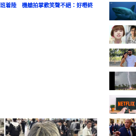
班着陸　機艙拍掌歡笑聲不絕：好嘢終