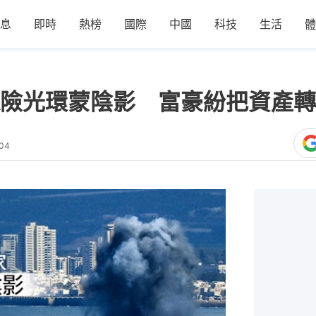
息
即時
熱榜
國際
中國
科技
生活
體
險光環蒙陰影 富豪紛把資產轉
:04