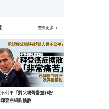
章
查看更多
赦不公平「對父親聲譽並非好
露拜登癌細胞擴散