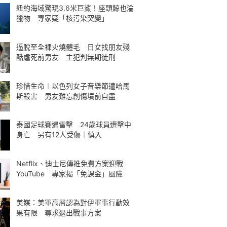
紐約海域驚現3.6米巨鯊！座頭鯨也淪
獵物 專家疑「核污染突變」
逼脫至全裸火燒體毛 日女找朋友殘
酷虐死前男友 主犯判無期徒刑
珍惜生命︱以色列女子音樂節遭哈馬
斯殺害 男友難忘創傷墳前自盡
泰國足球賽遇雷擊 24歲球員遭擊中
身亡 另有12人受傷｜慎入
Netflix、迪士尼傳推免費方案迎戰
YouTube 專家揭「免課金」風險
美媒：美軍高層認為對伊軍事行動效
果有限 尋求退出戰事方案