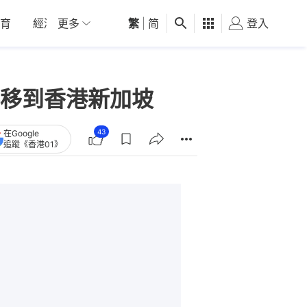
育
經濟
更多
01深圳
繁
觀點
|
简
健康
好食玩飛
登入
女
移到香港新加坡
43
在Google
追蹤《香港01》