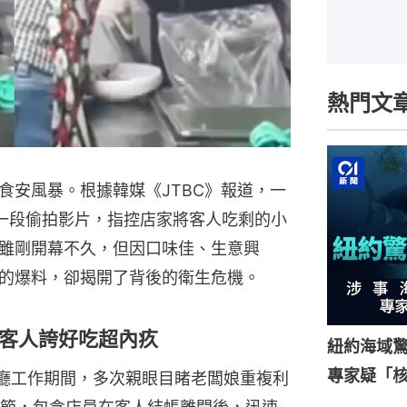
熱門文
食安風暴。根據韓媒《JTBC》報道，一
一段偷拍影片，指控店家將客人吃剩的小
雖剛開幕不久，但因口味佳、生意興
的爆料，卻揭開了背後的衛生危機。
客人誇好吃超內疚
紐約海域驚
專家疑「
廳工作期間，多次親眼目睹老闆娘重複利