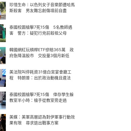
珍惜生命︱以色列女子音樂節遭哈馬
斯殺害 男友難忘創傷墳前自盡
泰國校園槍擊7死15傷 5名教師遇
害 警方：疑犯行兇前殺祖父母
韓國網紅玩槓桿ETF慘賠365萬 政
府急降溫股市 交投量3個月新低
美法院叫停耗資31億白宮宴會廳工
程 特朗普：出於政治動機且違法
泰國校園槍擊7死15傷 倖存學生躲
教室半小時：槍手從教室旁走過
美媒：美軍高層認為對伊軍事行動效
果有限 尋求退出戰事方案