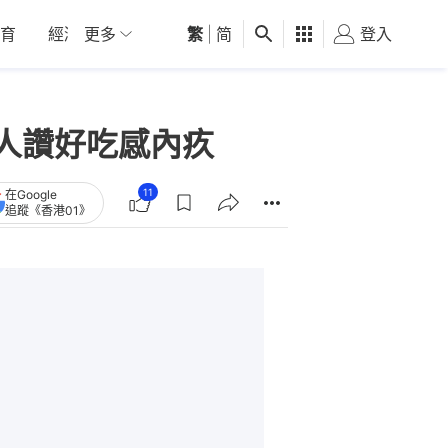
育
經濟
更多
01深圳
繁
觀點
|
简
健康
好食玩飛
登入
女
人讚好吃感內疚
11
在Google
追蹤《香港01》