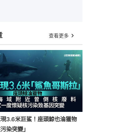
章
查看更多
現3.6米巨鯊！座頭鯨也淪獵物
核污染突變」