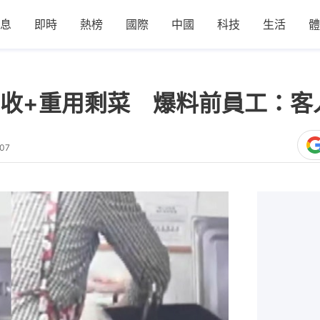
息
即時
熱榜
國際
中國
科技
生活
體
收+重用剩菜 爆料前員工：客
:07