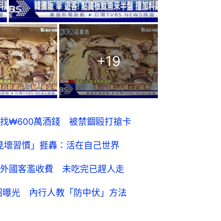
+
19
找₩600萬酒錢 被禁錮毆打搶卡
見壞習慣」捱轟：活在自己世界
外國客濫收費 未吃完已趕人走
新招曝光 內行人教「防中伏」方法