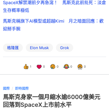
SpaceX解禁潮前夕再急瀉！ 馬斯克此前批死：淡倉
生存概率極低
馬斯克稱旗下AI模型或超越Kimi 月之暗面回應：歡
迎掰手腕
格隆匯
Elon Musk
Grok
1
0
0
0
0
國際
即時國際
馬斯克身家一個月縮水逾6000億美元
回落到SpaceX上市前水平