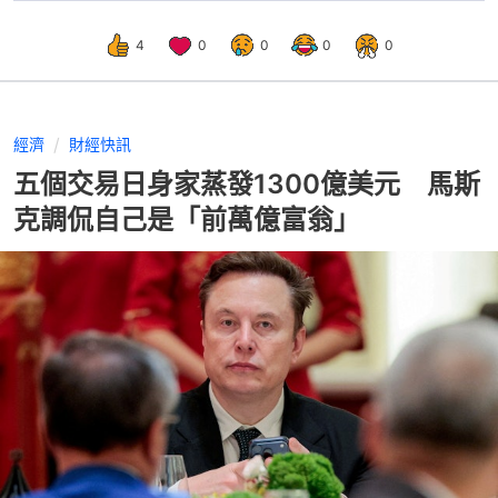
4
0
0
0
0
經濟
財經快訊
五個交易日身家蒸發1300億美元 馬斯
克調侃自己是「前萬億富翁」