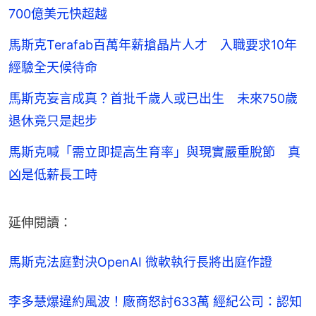
700億美元快超越
馬斯克Terafab百萬年薪搶晶片人才 入職要求10年
經驗全天候待命
馬斯克妄言成真？首批千歲人或已出生 未來750歲
退休竟只是起步
馬斯克喊「需立即提高生育率」與現實嚴重脫節 真
凶是低薪長工時
延伸閱讀：
馬斯克法庭對決OpenAI 微軟執行長將出庭作證
李多慧爆違約風波！廠商怒討633萬 經紀公司：認知