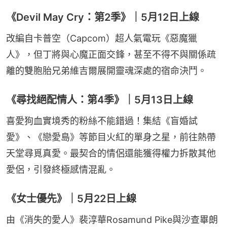
《Devil May Cry：第2季》｜5月12日上線
改編自卡普空（Capcom）超人氣電玩《惡魔獵
人》，但丁將與心魔正面交鋒，甚至不得不與關係疏
離的雙胞胎兄弟維吉爾展開靈魂深處的宿命決鬥。
《尋找絕配情人：第4季》｜5月13日上線
喜愛狗血實境秀的粉絲不能錯過！集結《盲婚試
愛》、《戀愛島》等節目火紅的單身之星，前往熱帶
天堂尋覓真愛。最契合的情侶還能獲得權力拆散其他
愛侶，引發終極感情混亂。
《女士優先》｜5月22日上線
由《消失的愛人》裴淳華Rosamund Pike與沙查畢朗