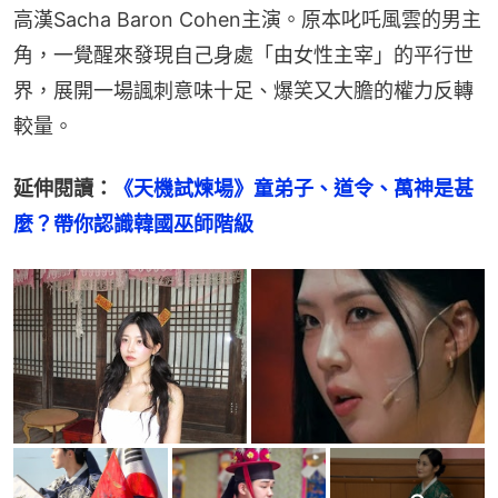
高漢Sacha Baron Cohen主演。原本叱吒風雲的男主
角，一覺醒來發現自己身處「由女性主宰」的平行世
界，展開一場諷刺意味十足、爆笑又大膽的權力反轉
較量。
延伸閱讀：
《天機試煉場》童弟子、道令、萬神是甚
麼？帶你認識韓國巫師階級