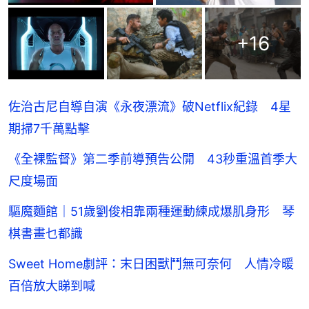
+
16
佐治古尼自導自演《永夜漂流》破Netflix紀錄 4星
期掃7千萬點擊
《全裸監督》第二季前導預告公開 43秒重溫首季大
尺度場面
驅魔麵館｜51歲劉俊相靠兩種運動練成爆肌身形 琴
棋書畫乜都識
Sweet Home劇評：末日困獸鬥無可奈何 人情冷暖
百倍放大睇到喊