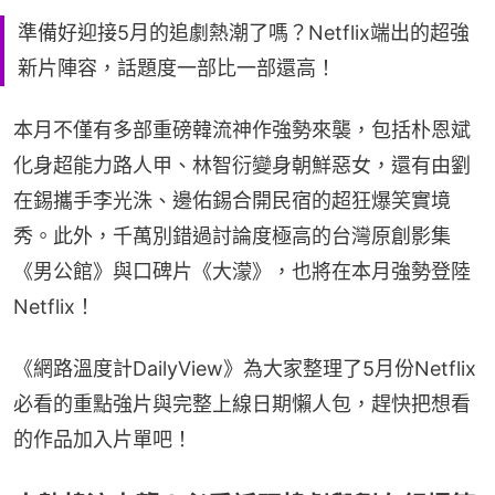
準備好迎接5月的追劇熱潮了嗎？Netflix端出的超強
新片陣容，話題度一部比一部還高！
本月不僅有多部重磅韓流神作強勢來襲，包括朴恩斌
化身超能力路人甲、林智衍變身朝鮮惡女，還有由劉
在錫攜手李光洙、邊佑錫合開民宿的超狂爆笑實境
秀。此外，千萬別錯過討論度極高的台灣原創影集
《男公館》與口碑片《大濛》，也將在本月強勢登陸
Netflix！
《網路溫度計DailyView》為大家整理了5月份Netflix
必看的重點強片與完整上線日期懶人包，趕快把想看
的作品加入片單吧！