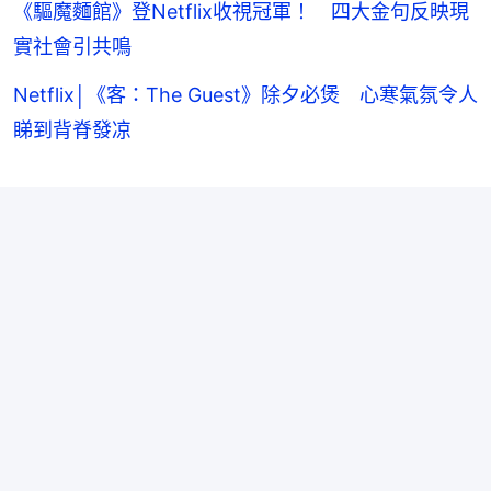
《驅魔麵館》登Netflix收視冠軍！ 四大金句反映現
實社會引共鳴
Netflix│《客：The Guest》除夕必煲 心寒氣氛令人
睇到背脊發凉