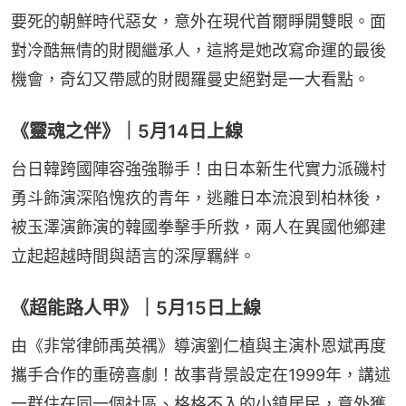
要死的朝鮮時代惡女，意外在現代首爾睜開雙眼。面
對冷酷無情的財閥繼承人，這將是她改寫命運的最後
機會，奇幻又帶感的財閥羅曼史絕對是一大看點。
《靈魂之伴》｜5月14日上線
台日韓跨國陣容強強聯手！由日本新生代實力派磯村
勇斗飾演深陷愧疚的青年，逃離日本流浪到柏林後，
被玉澤演飾演的韓國拳擊手所救，兩人在異國他鄉建
立起超越時間與語言的深厚羈絆。
《超能路人甲》｜5月15日上線
由《非常律師禹英禑》導演劉仁植與主演朴恩斌再度
攜手合作的重磅喜劇！故事背景設定在1999年，講述
一群住在同一個社區、格格不入的小鎮居民，意外獲