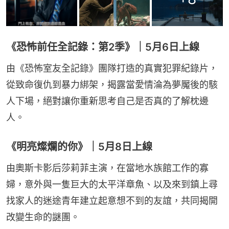
《恐怖前任全記錄：第2季》｜5月6日上線
由《恐怖室友全記錄》團隊打造的真實犯罪紀錄片，
從致命復仇到暴力綁架，揭露當愛情淪為夢魘後的駭
人下場，絕對讓你重新思考自己是否真的了解枕邊
人。
《明亮燦爛的你》｜5月8日上線
由奧斯卡影后莎莉菲主演，在當地水族館工作的寡
婦，意外與一隻巨大的太平洋章魚、以及來到鎮上尋
找家人的迷途青年建立起意想不到的友誼，共同揭開
改變生命的謎團。