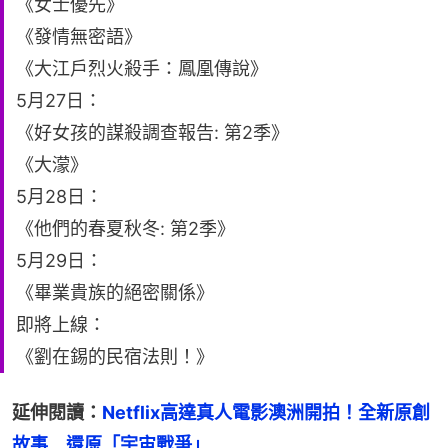
《女士優先》
《發情無密語》
《大江戶烈火殺手：鳳凰傳說》
5月27日：
《好女孩的謀殺調查報告: 第2季》
《大濛》
5月28日：
《他們的春夏秋冬: 第2季》
5月29日：
《畢業貴族的絕密關係》
即將上線：
《劉在錫的民宿法則！》
延伸閱讀：
Netflix高達真人電影澳洲開拍！全新原創
故事　還原「宇宙戰爭」