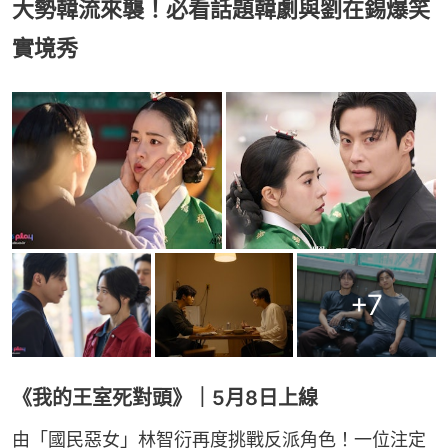
大勢韓流來襲！必看話題韓劇與劉在錫爆笑
實境秀
+
7
《我的王室死對頭》｜5月8日上線
由「國民惡女」林智衍再度挑戰反派角色！一位注定