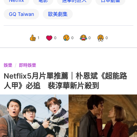
Netflix
電影
進擊的巨人
日本動畫
GQ Taiwan
歐美劇集
1
0
0
0
0
娛樂
即時娛樂
Netflix5月片單推薦｜朴恩斌《超能路
人甲》必追 裴淳華新片殺到