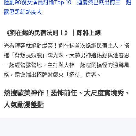
陸劇90後女演員討論Top 10 迪麗熱巴跌出前三 趙
露思黑紅熱度大
《劉在錫的民宿法則！》｜即將上線
光看陣容就絕對爆笑！劉在錫首次擔綱民宿主人，搭
檔「背叛長頸鹿」李光洙、大勢男神邊佑錫與池睿恩
一起經營露營地。主打與大神一起喧鬧搞怪的溫馨風
格，還會端出招牌遊戲來「招待」房客。
熱搜歐美神作！恐怖前任、大尺度實境秀、
人氣動漫盤點