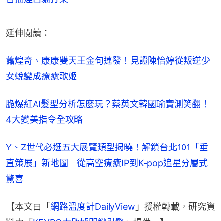
延伸閱讀：
蕭煌奇、康康雙天王金句連發！見證陳怡婷從叛逆少
女蛻變成療癒歌姬
脆爆紅AI髮型分析怎麼玩？蔡英文韓國瑜實測笑翻！
4大變美指令全攻略
Y、Z世代必逛五大展覽類型揭曉！解鎖台北101「垂
直策展」新地圖　從高空療癒IP到K-pop追星分層式
驚喜
【本文由「
網路溫度計DailyView
」授權轉載，研究資