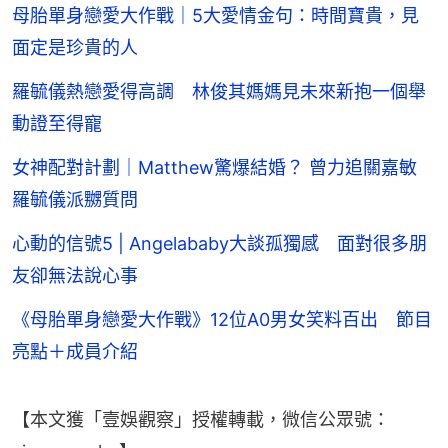
母胎單身戀愛大作戰｜5大愛情金句：時間寶貴，見
面定是珍貴的人
羅毓儀熱戀愛得高調 林俊其媽媽見未來新抱一個舉
動證至得寵
女神配對計劃｜Matthew驚爆結婚？ 曾力追關嘉敏
羅毓儀派嬲質問
心動的信號5 | Angelababy大談孤獨感 面對很多朋
友卻無法說心事
《母胎單身戀愛大作戰》12位A0男女笑料百出 節目
亮點＋成員介紹
【本文獲「壹娛觀察」授權轉載，微信公眾號：