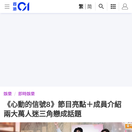
繁
|
简
娛樂
即時娛樂
《心動的信號8》節目亮點＋成員介紹
兩大萬人迷三角戀成話題