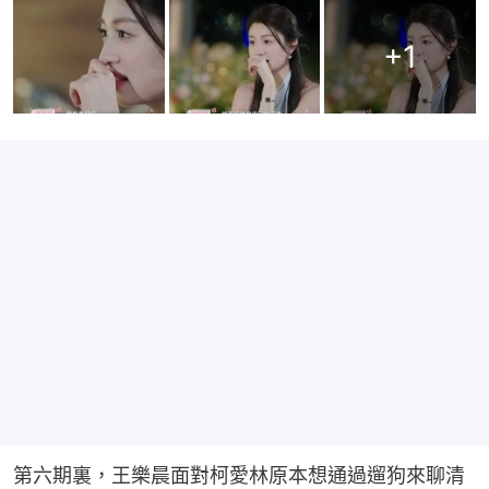
+
1
第六期裏，王樂晨面對柯愛林原本想通過遛狗來聊清