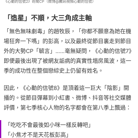
《心動的信號2》奇聞CP（微博@騰訊視頻心動的信號）
「造星」不順，大三角成主軸
「無色無味劇毒」的趙牧辰，「你都不願意為她在機
場狂奔一下嗎」的彭高，以及最終從節目裏走到節目
外的大勢CP「毓言」……毫無疑問，《心動的信號7》
即便最後出現了被網友詬病的真實性塌房風波，這一
季的成功性在整個戀綜史上仍留有姓名。
因此，《心動的信號8》是頂着這一巨大「陰影」開
播的。從節目彈幕到小紅書、微博、抖音等社交媒體
評價，第七季核心人物的名字都會在第八季上飄過：
「吃吃不會最後如小咪一樣反轉吧」
「小焦才不是天花板彭高」