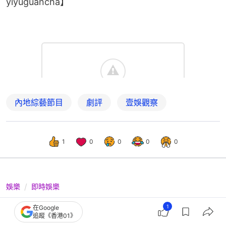
yiyuguancha】
內地綜藝節目
劇評
壹娛觀察
1
0
0
0
0
娛樂
即時娛樂
唱錢｜回歸素人版婚禮唱將對決學院
1
在Google
追蹤《香港01》
派 江顯朗自揭因生病壓力爆煲