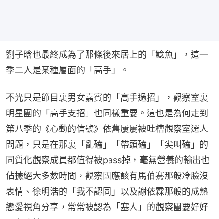
劉子晗也最終成為了那條後來居上的「鯰魚」，這一
季二人是某種層面的「高手」。
不光只是節目裏男女嘉賓的「高手過招」，觀察室裏
明星團的「高手支招」也同樣重要。這也是為何走到
第八季的《心動的信號》依舊屢屢被吐槽觀察室選人
問題，只是在那裏「亂磕」「帶頭磕」「尖叫磕」的
同質化觀察成員都值得被pass掉，毫無營養的輸出也
佔據絕大多數時間，觀察團應該有馬伯騫那般冷臉沒
表情、徐明浩的「我不認同」以及謝依霖那般的成熟
戀愛視角分享，常常被認為「塞人」的觀察團要好好