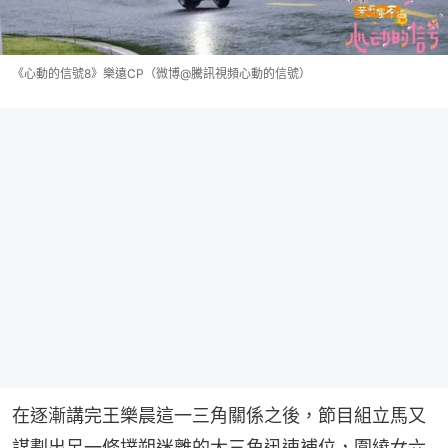
《心動的信號8》樂遠CP（微博@騰訊視頻心動的信號）
在逐漸講完王樂晨這一三角關係之後，節目組立馬又
謀劃出另一條撲朔迷離的大三角迅速補位，圍繞女六