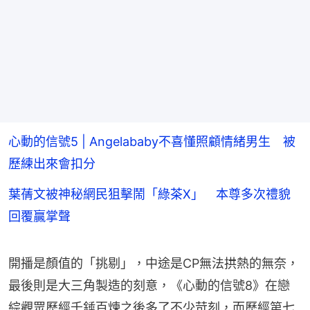
心動的信號5 | Angelababy不喜懂照顧情緒男生 被
歷練出來會扣分
葉蒨文被神秘網民狙擊鬧「綠茶X」 本尊多次禮貌
回覆贏掌聲
開播是顏值的「挑剔」，中途是CP無法拱熱的無奈，
最後則是大三角製造的刻意，《心動的信號8》在戀
綜觀眾歷經千錘百煉之後多了不少苛刻，而歷經第七