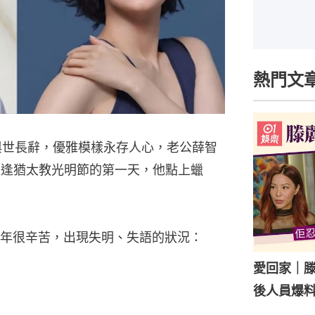
熱門文
月與世長辭，優雅模樣永存人心，老公薛智
正逢猶太教光明節的第一天，他點上蠟
年很辛苦，出現失明、失語的狀況：
愛回家｜
後人員爆