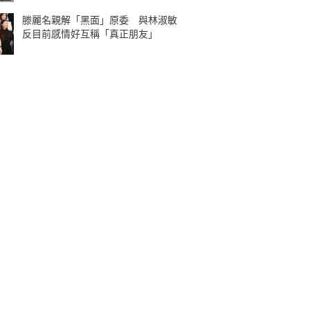
滕麗名親解「黑面」原委 與林淑敏
反目前感情好互稱「真正朋友」