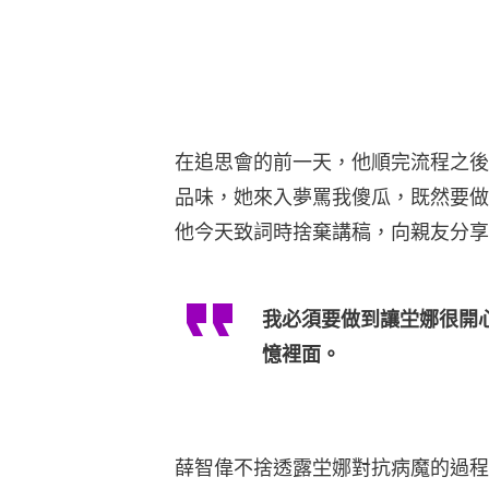
在追思會的前一天，他順完流程之後
品味，她來入夢罵我傻瓜，既然要做
他今天致詞時捨棄講稿，向親友分享
我必須要做到讓坣娜很開
憶裡面。
薛智偉不捨透露坣娜對抗病魔的過程