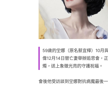
59歲的坣娜（原名蔡宜樺）10
偉12月14日替亡妻舉辦追思會，
燭，送上象徵光亮的守護祝福。
會後他受訪談到坣娜對抗病魔最後一