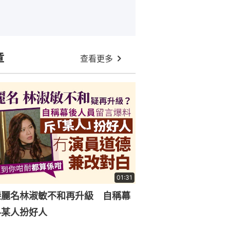
章
查看更多
01:31
滕麗名林淑敏不和再升級 自稱幕
料某人扮好人