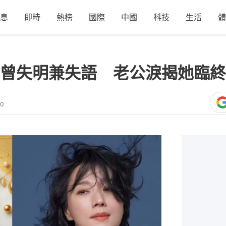
息
即時
熱榜
國際
中國
科技
生活
體
曾失明兼失語 老公淚揭她臨終
30