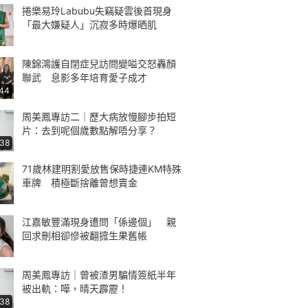
捲樂易玲Labubu失竊疑雲後首現身
「最大嫌疑人」沉寂多時爆晒肌
陳錦鴻護自閉症兒訪問變嗌交怒轟顏
聯武 息影多年培育愛子成才
:44
周美鳳專訪二｜歷大病放慢腳步拍短
片：去到呢個歲數點解唔分享？
:38
71歲林建明割愛放售保時捷連KM特殊
車牌 積極斷捨離曾想賣金
江嘉敏豐滿現身遭問「係邊個」 親
回求刪相卻慘被翻搲生果舊帳
周美鳳專訪｜曾被渣男騙情簽紙半年
被出軌：嘩，晴天霹靂！
:38