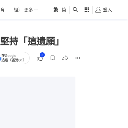
育
經濟
更多
01深圳
繁
觀點
|
简
健康
好食玩飛
登入
女
堅持「這遺願」
6
在Google
追蹤《香港01》