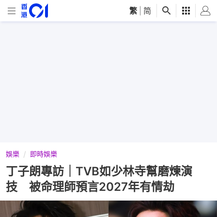
繁
|
简
娛樂
即時娛樂
丁子朗專訪｜TVB如少林寺幫磨煉演
技 被命理師預言2027年有情劫