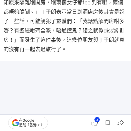
知原來隔離嗰間房，嗰兩個女仔都feel到有嘢，兩個
都唔夠膽瞓。」丁子朗表示當日到酒店房後其實是說
了一些話，可能觸犯了靈體們：「我話點解間房咁多
嘢？有聖經咁齊全嘅，唔通撞鬼？總之就係diss緊間
房！」而發生了這件事後，這幾位朋友與丁子朗就真
的沒有再一起去過旅行了。
3
在Google
追蹤《香港01》