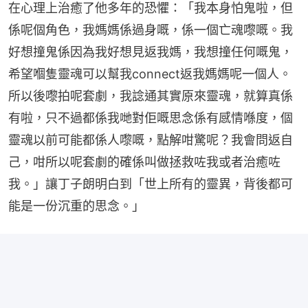
在心理上治癒了他多年的恐懼：「我本身怕鬼啦，但
係呢個角色，我媽媽係過身嘅，係一個亡魂嚟嘅。我
好想撞鬼係因為我好想見返我媽，我想撞任何嘅鬼，
希望嗰隻靈魂可以幫我connect返我媽媽呢一個人。
所以後嚟拍呢套劇，我諗通其實原來靈魂，就算真係
有啦，只不過都係我哋對佢嘅思念係有感情喺度，個
靈魂以前可能都係人嚟嘅，點解咁驚呢？我會問返自
己，咁所以呢套劇的確係叫做拯救咗我或者治癒咗
我。」讓丁子朗明白到「世上所有的靈異，背後都可
能是一份沉重的思念。」