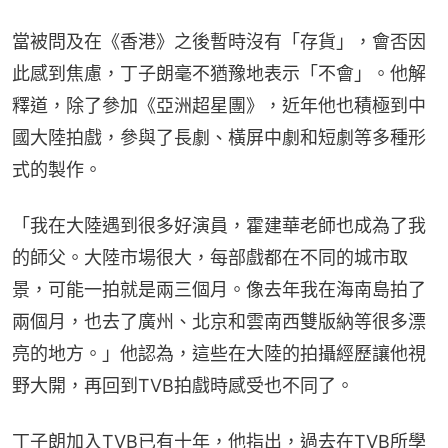
當被問及在《香港》之後暫時沒有「存貨」，會否因
此感到焦慮，丁子朗毫不猶豫地表示「不會」。他解
釋道，除了參加《亞洲超星團》，近年他也積極到中
國大陸拍戲，參與了長劇、橫屏中劇和短劇等多種形
式的製作。
「我在大陸遇到很多好演員，霍建華老師也成為了我
的師父。大陸市場很大，每部戲都在不同的城市取
景，可能一拍就是兩三個月。像去年我在海南島拍了
兩個月，也去了廣州、北京和雲南西雙版納等很多漂
亮的地方。」他認為，這些在大陸的拍攝經歷讓他視
野大開，再回到TVB拍戲時感受也不同了。
丁子朗加入TVB已有十年，他指出，過去在TVB所學