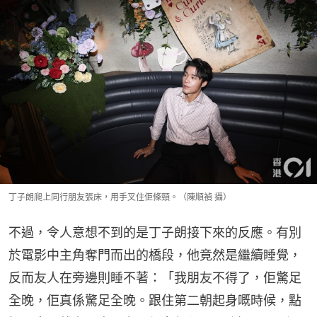
丁子朗爬上同行朋友張床，用手叉住佢條頸。（陳順禎 攝）
不過，令人意想不到的是丁子朗接下來的反應。有別
於電影中主角奪門而出的橋段，他竟然是繼續睡覺，
反而友人在旁邊則睡不著：「我朋友不得了，佢驚足
全晚，佢真係驚足全晚。跟住第二朝起身嘅時候，點