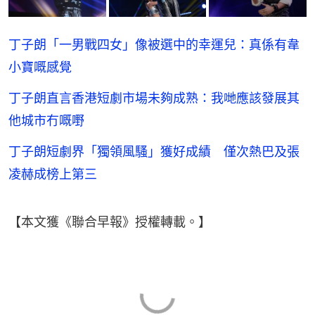
丁子朗「一男戰四女」像被選中的幸運兒：真係有韋
小寶嘅感覺
丁子朗直言香港短劇市場未夠成熟：我哋應該發展其
他城市冇嘅嘢
丁子朗短劇界「獨領風騷」獲好成績 僅次熱巴及張
凌赫成榜上第三
【本文獲《聯合早報》授權轉載。】