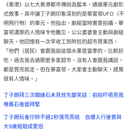
《香港》以七大香港都市傳說為藍本，通過單元劇形
式敘事，其中讓丁子朗印象深刻的是華富邨UFO（不
明飛行物）的單元。他指出，劇組當時實景拍攝，華
富邨濃厚的人情味令他難忘，公公婆婆會主動與劇組
聊天。他回憶有一次早收工到附近的超市買東西，
「他們（居民）會跟我說這個水果是當季的，比較好
吃。過去我去過那麼多家超市，沒有人會跟我講話，
都是買完就走。但在華富邨，大家會主動聊天，感覺
很有人情味。」
丁子朗拜三次姻緣石未見效先變笑話：拍拍吓唔見我
喺舊石後面拜緊
丁子朗玩雀仔帥不過2秒落荒而逃 自爆入行後曾與
大9歲姐姐成愛侶