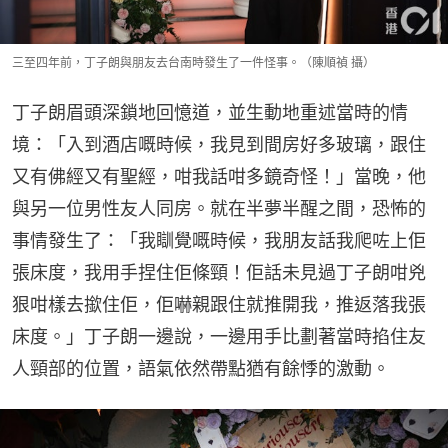
三至四年前，丁子朗與朋友去台南時發生了一件怪事。（陳順禎 攝）
丁子朗眉頭深鎖地回憶道，並生動地重述當時的情
境：「入到酒店嘅時候，我見到間房好多玻璃，跟住
又有佛經又有聖經，咁我話咁多鏡奇怪！」當晚，他
與另一位男性友人同房。就在半夢半醒之間，恐怖的
事情發生了：「我瞓覺嘅時候，我朋友話我爬咗上佢
張床度，我用手捏住佢條頸！佢話未見過丁子朗咁兇
狠咁樣去撳住佢，佢嚇親跟住就推開我，推返落我張
床度。」丁子朗一邊說，一邊用手比劃著當時掐住友
人頸部的位置，語氣依然帶點猶有餘悸的激動。