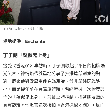
丁子朗一向膽小。（陳順禎 攝）
場地提供：Enchanté
丁子朗「疑似鬼上身」
接受《香港01》專訪時，丁子朗收起了平日的招牌陽
光笑容，神情略帶凝重地分享了拍攝這部劇集的點
滴。原來他對靈異事件充滿忌諱，並非單純因為膽
小，而是幾年前在台灣旅行時，曾經歷過一次極度恐
怖的「疑似鬼上身」，兼被靈體控制，掐著朋友頸的
真實體驗。他坦言這次接拍《香港探秘地圖》，反而