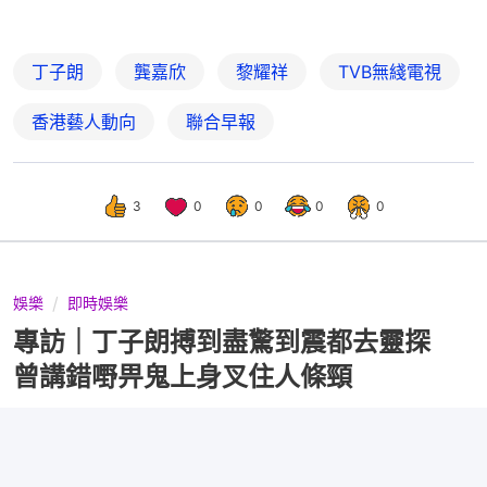
丁子朗
龔嘉欣
黎耀祥
TVB無綫電視
香港藝人動向
聯合早報
3
0
0
0
0
娛樂
即時娛樂
專訪｜丁子朗搏到盡驚到震都去靈探
曾講錯嘢畀鬼上身叉住人條頸