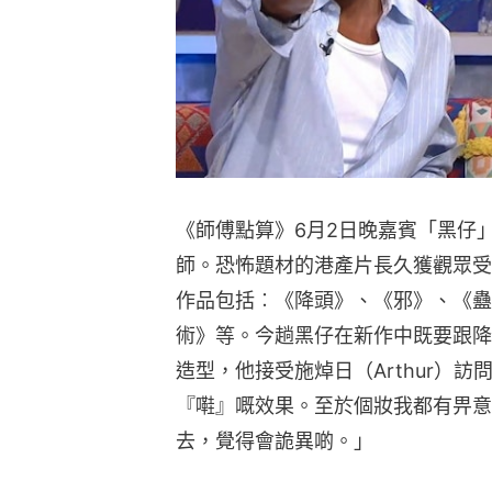
《師傅點算》6月2日晚嘉賓「黑仔
師。恐怖題材的港產片長久獲觀眾受
作品包括︰《降頭》、《邪》、《蠱
術》等。今趟黑仔在新作中既要跟降
造型，他接受施焯日（Arthur）
『嚡』嘅效果。至於個妝我都有畀意
去，覺得會詭異啲。」