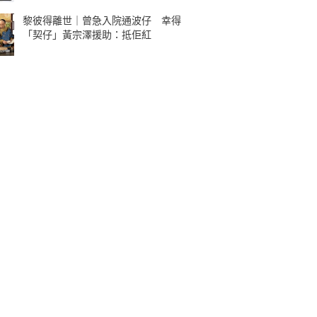
黎彼得離世｜曾急入院通波仔 幸得
「契仔」黃宗澤援助：抵佢紅