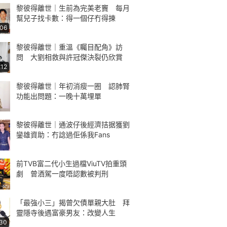
黎彼得離世｜生前為完美老竇 每月
幫兒子找卡數：得一個仔冇得揀
:06
黎彼得離世｜重溫《矚目配角》訪
問 大劉相救與許冠傑決裂仍欣賞
:12
黎彼得離世｜年初消瘦一圈 認肺腎
功能出問題：一晚十萬埋單
黎彼得離世｜通波仔後經濟拮据獲劉
鑾雄資助：冇諗過佢係我Fans
前TVB富二代小生過檔ViuTV拍重頭
劇 曾酒駕一度唔認數被判刑
「最強小三」揭曾欠債單親大肚 拜
靈隱寺後遇富豪男友：改變人生
:30