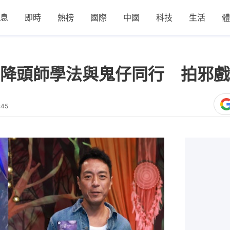
息
即時
熱榜
國際
中國
科技
生活
體
降頭師學法與鬼仔同行 拍邪戲
:45