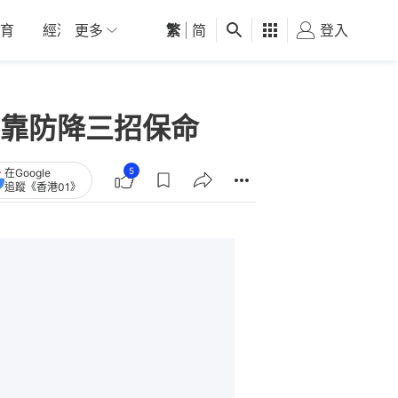
育
經濟
更多
01深圳
繁
觀點
|
简
健康
好食玩飛
登入
女
靠防降三招保命
5
在Google
追蹤《香港01》