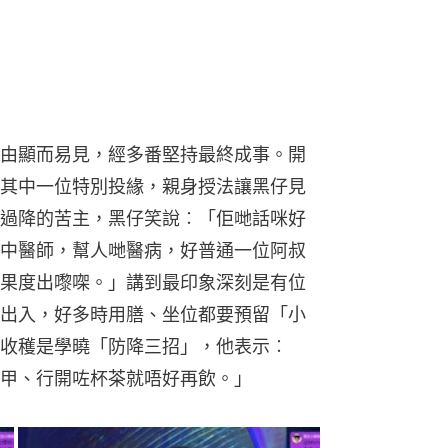
由顯而易見，經多番堅持最終成事。開
其中一位特別投緣，親身授法讓黑仔見
過降的苦主，黑仔笑說︰「佢哋話咪好
中醫師，幫人哋醫病，好普通一位阿叔
果度出嚟㗎。」講到最印象深刻是有位
出入，好多時用膳、坐位都要預留「小
收穫是學曉「防降三招」，他表示︰
甲、行開咗杯茶就唔好再飲。」