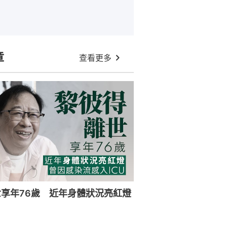
章
查看更多
享年76歲 近年身體狀況亮紅燈